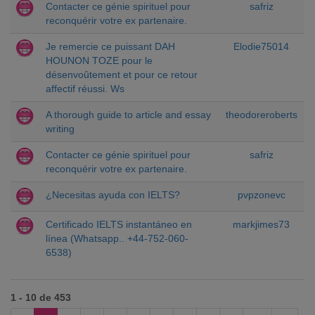
Contacter ce génie spirituel pour
safriz
reconquérir votre ex partenaire.
Je remercie ce puissant DAH
Elodie75014
HOUNON TOZE pour le
désenvoûtement et pour ce retour
affectif réussi. Ws
A thorough guide to article and essay
theodoreroberts
writing
Contacter ce génie spirituel pour
safriz
reconquérir votre ex partenaire.
¿Necesitas ayuda con IELTS?
pvpzonevc
Certificado IELTS instantáneo en
markjimes73
línea (Whatsapp.. +44-752-060-
6538)
1 - 10 de 453