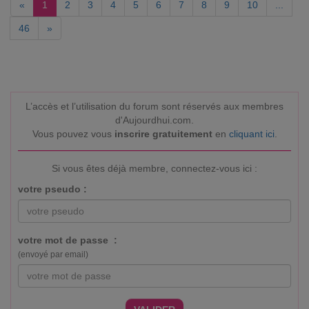
«
1
2
3
4
5
6
7
8
9
10
...
46
»
L’accès et l’utilisation du forum sont réservés aux membres
d'Aujourdhui.com.
Vous pouvez vous
inscrire gratuitement
en
cliquant ici
.
Si vous êtes déjà membre, connectez-vous ici :
votre pseudo :
votre mot de passe :
(envoyé par email)