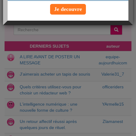
Je decouvre
Créer une nouvelle discussion
Chercher un sujet particulier :
DERNIERS SUJETS
auteur
A LIRE AVANT DE POSTER UN
equipe-
MESSAGE
aujourdhuicom
J'aimerais acheter un tapis de souris
Valerie31_7
Quels critères utilisez-vous pour
officeriders
choisir un rédacteur web ?
L'intelligence numérique : une
YArmelle15
nouvelle forme de culture ?
Un retour affectif réussi après
Zlamanest
quelques jours de rituel.