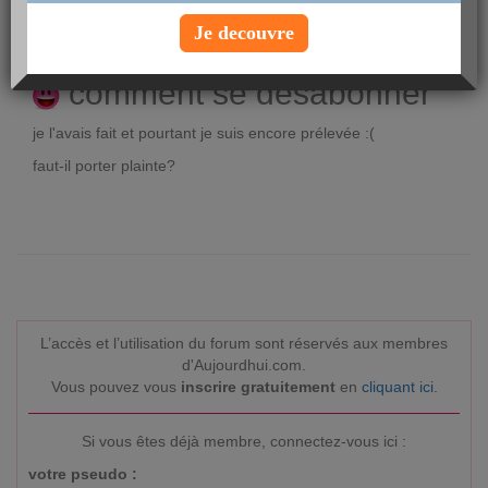
posté par
auregime64
le 20-02-2014 à 18:46
Je decouvre
Voir le profil
comment se désabonner
je l'avais fait et pourtant je suis encore prélevée :(
faut-il porter plainte?
L’accès et l’utilisation du forum sont réservés aux membres
d'Aujourdhui.com.
Vous pouvez vous
inscrire gratuitement
en
cliquant ici
.
Si vous êtes déjà membre, connectez-vous ici :
votre pseudo :