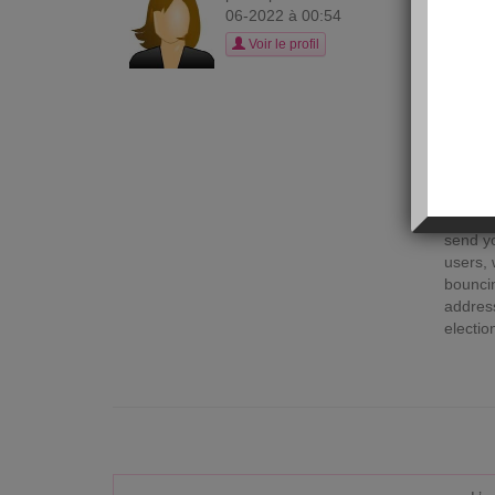
B
06-2022 à 00:54
Bitcoin
Voir le profil
nearing
than a 
the arr
of the
deposit
on of b
Mix (on
bitcoin
send yo
users, 
bounci
address
electio