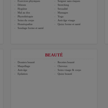
Exercices physiques
Soigner sans risques
Détente
Stretching
Hygiène
Sexualité
Mal au dos
Massages
Phytothérapie
Yoga
Soins du corps
Anti-âge visage
Homéopathie
Quizz forme et santé
Sondage forme et santé
BEAUTÉ
Dossiers beauté
Recettes beauté
Maquillage
Cheveux
Anti-âge
Soins visage & corps
Epilation
Quizz beauté