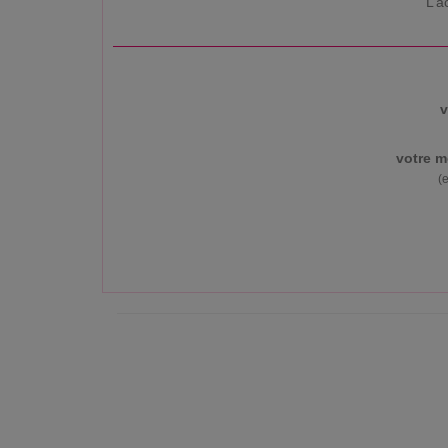
L’a
v
votre m
(