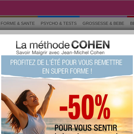
FORME & SANTE
PSYCHO & TESTS
GROSSESSE & BEBE
B
du Forum
Bitcoin Mixer ethereum
LITÉ › LA CHARTE DU FORUM
o & tests
Grossesse
Maman & bébé
Beauté
La commun
sont celles des membres d'aujourdhui.com. Avant de suivre un conseil e
ignaler un abus
GE