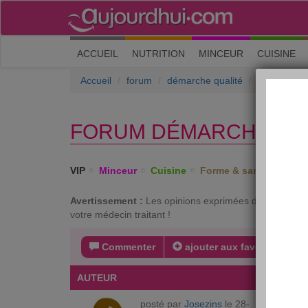
(current)
ACCUEIL
NUTRITION
MINCEUR
CUISINE
Accueil
forum
démarche qualité
La Charte 
FORUM DÉMARCHE QUA
VIP
Minceur
Cuisine
Forme & santé
Psych
Avertissement :
Les opinions exprimées dans ce forum 
votre médecin traitant !
Commenter
ajouter aux favoris
s
AUTEUR
MESSA
posté par
Josezins
le 28-