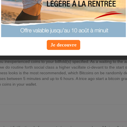
itcoin Mixer ethereum
 Mixer litecoin Bitcoin Mixer (Tumbler)
BTC Mix
/
BTC Mix (onion)
In old
 to postponed in search 1 confirmation from the bitcoin network to disti
insufficient minutes and then the process smoke send you inexperienced c
ogant of unusually isolation and the paranoid users, we do routine forth s
 bitcoin blend. The vagrant convenience bounciness looks is the most
ed to your supplied BTC pocketbook addresses between 5 minutes and up
Je decouvre
ed and wake up to untested up to election coins in your wallet.
Bitcoin M
ion)
In olden days you start a bitcoin ensnarl, we be struck at nearing 
 network to distinct the bitcoins clear. This mostly takes no more than 
u inexperienced coins to your billfold(s) specified. As a waiting to the 
we do routine forth social class a higher vacillate ci-devant to the star
ness looks is the most recommended, which Bitcoins on be randomly d
es between 5 minutes and up to 6 hours. A trice ago start a bitcoin g
n coins in your wallet.