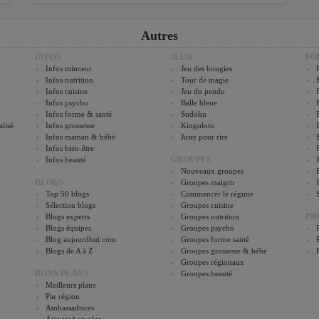
Autres
INFOS
JEUX
FO
Infos minceur
Jeu des bougies
Infos nutrition
Tour de magie
Infos cuisine
Jeu du pendu
Infos psycho
Balle bleue
Infos forme & santé
Sudoku
lisé
Infos grossesse
Kingoloto
Infos maman & bébé
Juste pour rire
Infos bien-être
GROUPES
Infos beauté
Nouveaux groupes
BLOGS
Groupes maigrir
Top 50 blogs
Commencer le régime
Sélection blogs
Groupes cuisine
PH
Blogs experts
Groupes nutrition
Blogs équipes
Groupes psycho
Blog aujourdhui.com
Groupes forme santé
Blogs de A à Z
Groupes grossesse & bébé
Groupes régionaux
BONS PLANS
Groupes beauté
Meilleurs plans
Par région
Ambassadrices
Ajouter bon plan