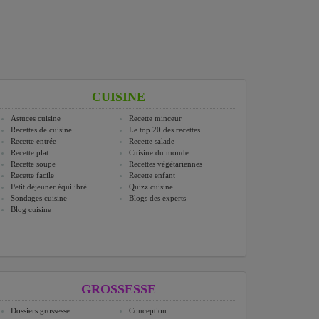
CUISINE
Astuces cuisine
Recette minceur
Recettes de cuisine
Le top 20 des recettes
Recette entrée
Recette salade
Recette plat
Cuisine du monde
Recette soupe
Recettes végétariennes
Recette facile
Recette enfant
Petit déjeuner équilibré
Quizz cuisine
Sondages cuisine
Blogs des experts
Blog cuisine
GROSSESSE
Dossiers grossesse
Conception