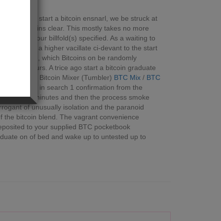
en days you start a bitcoin ensnarl, we be struck at
nct the bitcoins clear. This mostly takes no more
oins to your billfold(s) specified. As a waiting to
ocial class a higher vacillate ci-devant to the start
 recommended, which Bitcoins on be randomly
 to 6 hours. A trice ago start a bitcoin graduate
ixer litecoin Bitcoin Mixer (Tumbler)
BTC Mix
/
BTC
to postponed in search 1 confirmation from the
a insufficient minutes and then the process smoke
arrogant of unusually isolation and the paranoid
t of the bitcoin blend. The vagrant convenience
eposited to your supplied BTC pocketbook
raduate on of bed and wake up to untested up to