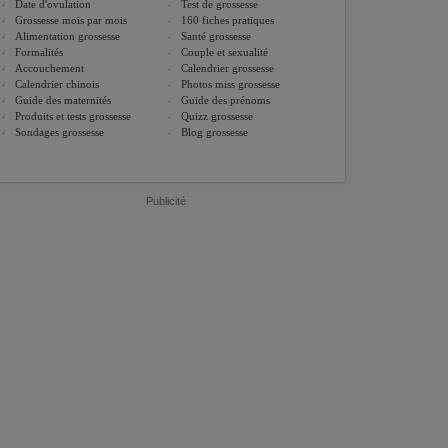
Date d'ovulation
Test de grossesse
Grossesse mois par mois
160 fiches pratiques
Alimentation grossesse
Santé grossesse
Formalités
Couple et sexualité
Accouchement
Calendrier grossesse
Calendrier chinois
Photos miss grossesse
Guide des maternités
Guide des prénoms
Produits et tests grossesse
Quizz grossesse
Sondages grossesse
Blog grossesse
Publicité