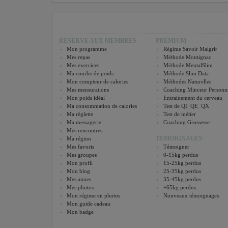
RESERVE AUX MEMBRES
PREMIUM
Mon programme
Régime Savoir Maigrir
Mes repas
Méthode Montignac
Mes exercices
Méthode MentalSlim
Ma courbe de poids
Méthode Slim Data
Mon compteur de calories
Méthodes Naturelles
Mes mensurations
Coaching Minceur Personna
Mon poids idéal
Entrainement du cerveau
Ma consommation de calories
Test de QI
,
QE
,
QX
Ma règlette
Test de métier
Ma messagerie
Coaching Grossesse
Mes rencontres
TEMOIGNAGES
Ma région
Mes favoris
Témoigner
Mes groupes
0-15kg perdus
Mon profil
15-25kg perdus
Mon blog
25-35kg perdus
Mes amies
35-45kg perdus
Mes photos
+65kg perdus
Mon régime en photos
Nouveaux témoignages
Mon guide cadeau
Mon badge