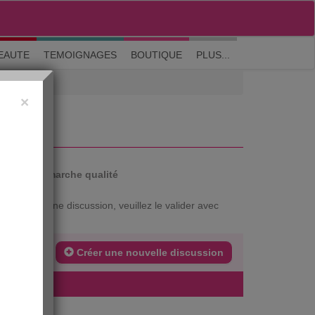
M'inscrire
|
Me connecter
|
? Visite guidée
EAUTE
TEMOIGNAGES
BOUTIQUE
PLUS...
×
auté
Démarche qualité
xtrait d'une discussion, veuillez le valider avec
Créer une nouvelle discussion