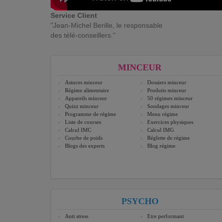
Service Client
"Jean-Michel Berille, le responsable
des télé-conseillers."
MINCEUR
Astuces minceur
Dossiers minceur
Régime alimentaire
Produits minceur
Appareils minceur
50 régimes minceur
Quizz minceur
Sondages minceur
Programme de régime
Menu régime
Liste de courses
Exercices physiques
Calcul IMC
Calcul IMG
Courbe de poids
Réglette de régime
Blogs des experts
Blog régime
PSYCHO
Anti stress
Etre performant