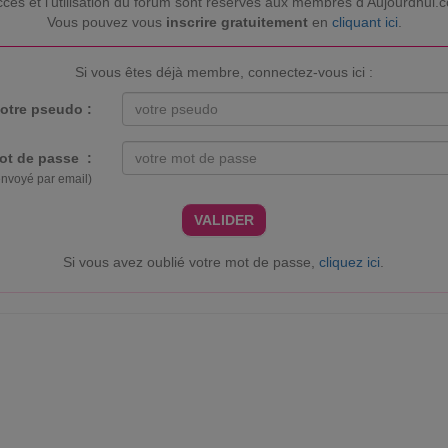
ccès et l’utilisation du forum sont réservés aux membres d'Aujourdhui.
Vous pouvez vous
inscrire gratuitement
en
cliquant ici
.
Si vous êtes déjà membre, connectez-vous ici :
otre pseudo :
ot de passe :
envoyé par email)
VALIDER
Si vous avez oublié votre mot de passe,
cliquez ici
.