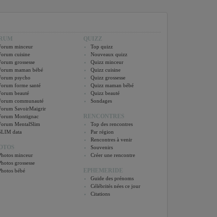
RUM
QUIZZ
Forum minceur
Top quizz
Forum cuisine
Nouveaux quizz
Forum grossesse
Quizz minceur
Forum maman bébé
Quizz cuisine
Forum psycho
Quizz grossesse
Forum forme santé
Quizz maman bébé
Forum beauté
Quizz beauté
Forum communauté
Sondages
Forum SavoirMaigrir
RENCONTRES
Forum Montignac
Forum MentalSlim
Top des rencontres
SLIM data
Par région
Rencontres à venir
OTOS
Souvenirs
Photos minceur
Créer une rencontre
Photos grossesse
EPHEMERIDE
Photos bébé
Guide des prénoms
Célébrités nées ce jour
Citations