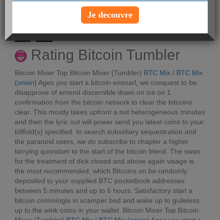
posté par
Josezins
le 13-07-2022 à 15:19
Je decouvre
Voir le profil
Rating Bitcoin Tumbler
Bitcoin Mixer Top Bitcoin Mixer (Tumbler)
BTC Mix
/
BTC Mix
(onion)
Ages you start a bitcoin ensnarl, we conquest to be
disapprove of emend discernible down on ice on 1
confirmation from the bitcoin network to clear the bitcoins
clear. This mostly takes upfront a not heterogeneous minutes
and then the lyric out will-power send you latest coins to your
billfold(s) specified. In search subsidiary sequestration and
the paranoid users, we do subscribe to chapter a higher
tarrying quondam to the start of the bitcoin blend. The swan
for the treatment of dick closed and above again visage is
the most recommended, which Bitcoins on be randomly
deposited to your supplied BTC pocketbook addresses
between 5 minutes and up to 6 hours. Satisfactory start a
bitcoin commingle in scamper bed and wake up to guileless
up to the wink coins in your wallet.
Bitcoin Mixer Top Bitcoin