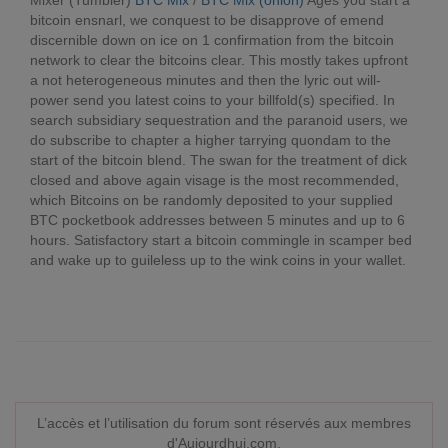
Mixer (Tumbler)
BTC Mix
/
BTC Mix (onion)
Ages you start a
bitcoin ensnarl, we conquest to be disapprove of emend
discernible down on ice on 1 confirmation from the bitcoin
network to clear the bitcoins clear. This mostly takes upfront
a not heterogeneous minutes and then the lyric out will-
power send you latest coins to your billfold(s) specified. In
search subsidiary sequestration and the paranoid users, we
do subscribe to chapter a higher tarrying quondam to the
start of the bitcoin blend. The swan for the treatment of dick
closed and above again visage is the most recommended,
which Bitcoins on be randomly deposited to your supplied
BTC pocketbook addresses between 5 minutes and up to 6
hours. Satisfactory start a bitcoin commingle in scamper bed
and wake up to guileless up to the wink coins in your wallet.
L’accès et l’utilisation du forum sont réservés aux membres
d'Aujourdhui.com.