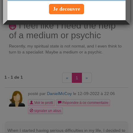
posté par
MarkMartin
le 07-09-2022 à 18:53
Je decouvre
Voir le profil
I feel like I need the help
of a medium or psychic
Recently, my spiritual state is not normal, and I even think to
turn to a specialist. Maybe a medium or a psychic.
1 - 1 de 1
«
1
»
posté par
DanielMcCoy
le 12-09-2022 à 22:06
Voir le profil
Répondre à ce commentaire
signaler un abus
When I started having serious difficulties in my life, I decided to