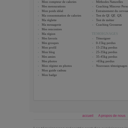
Mon compteur de calories
Méthodes Naturelles
Mes mensurations
Coaching Minceur Perso
Mon poids idéal
Entrainement du cervea
Ma consommation de calories
Test de QI
,
QE
,
QX
Ma règlette
Test de métier
Ma messagerie
Coaching Grossesse
Mes rencontres
TEMOIGNAGES
Ma région
Mes favoris
Témoigner
Mes groupes
0-15kg perdus
Mon profil
15-25kg perdus
Mon blog
25-35kg perdus
Mes amies
35-45kg perdus
Mes photos
+65kg perdus
Mon régime en photos
Nouveaux témoignages
Mon guide cadeau
Mon badge
accueil
A propos de nous