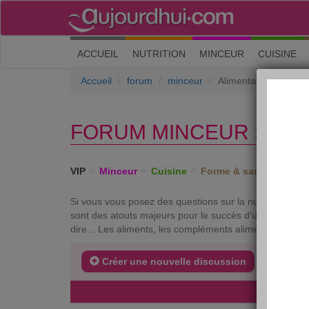
(current)
ACCUEIL
NUTRITION
MINCEUR
CUISINE
Accueil
forum
minceur
Alimentation équilibré
FORUM MINCEUR › ALI
VIP
Minceur
Cuisine
Forme & santé
Psych
Si vous vous posez des questions sur la nutrition ou si 
sont des atouts majeurs pour le succès d’un régime. Ce 
dire... Les aliments, les compléments alimentaires et 
Créer une nouvelle discussion
DERNIE