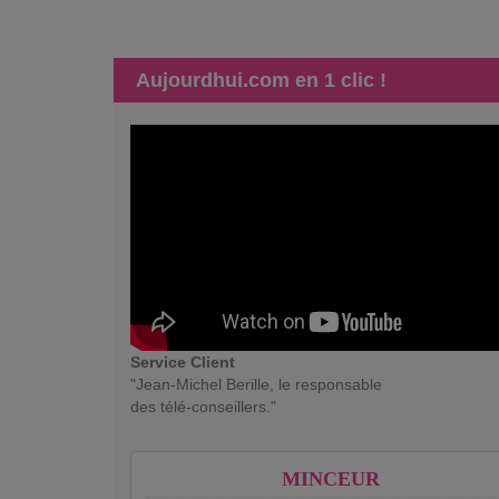
Aujourdhui.com en 1 clic !
Service Client
"Jean-Michel Berille, le responsable
des télé-conseillers."
MINCEUR