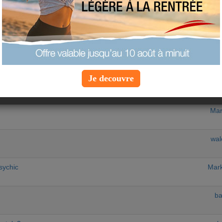
E
equipe-au
pvp
st diabétique ?
Lu
Je decouvre
pvp
Mar
wal
psychic
Mark
ba