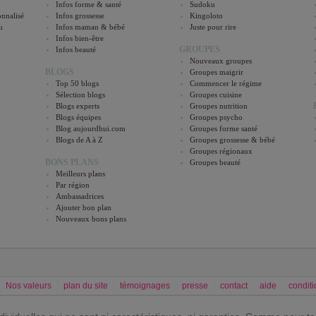
Infos forme & santé
Sudoku
nnalisé
Infos grossesse
Kingoloto
u
Infos maman & bébé
Juste pour rire
Infos bien-être
GROUPES
Infos beauté
Nouveaux groupes
BLOGS
Groupes maigrir
Top 50 blogs
Commencer le régime
Sélection blogs
Groupes cuisine
Blogs experts
Groupes nutrition
Blogs équipes
Groupes psycho
Blog aujourdhui.com
Groupes forme santé
Blogs de A à Z
Groupes grossesse & bébé
Groupes régionaux
BONS PLANS
Groupes beauté
Meilleurs plans
Par région
Ambassadrices
Ajouter bon plan
Nouveaux bons plans
Nos valeurs
plan du site
témoignages
presse
contact
aide
conditi