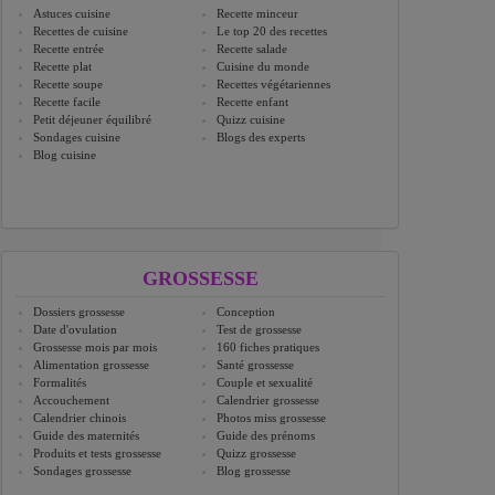
Astuces cuisine
Recette minceur
Recettes de cuisine
Le top 20 des recettes
Recette entrée
Recette salade
Recette plat
Cuisine du monde
Recette soupe
Recettes végétariennes
Recette facile
Recette enfant
Petit déjeuner équilibré
Quizz cuisine
Sondages cuisine
Blogs des experts
Blog cuisine
GROSSESSE
Dossiers grossesse
Conception
Date d'ovulation
Test de grossesse
Grossesse mois par mois
160 fiches pratiques
Alimentation grossesse
Santé grossesse
Formalités
Couple et sexualité
Accouchement
Calendrier grossesse
Calendrier chinois
Photos miss grossesse
Guide des maternités
Guide des prénoms
Produits et tests grossesse
Quizz grossesse
Sondages grossesse
Blog grossesse