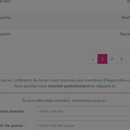
a tele?
l
psychic
Mark
psychic
Dani
«
1
2
3
ccès et l’utilisation du forum sont réservés aux membres d'Aujourdhui.
Vous pouvez vous
inscrire gratuitement
en
cliquant ici
.
Si vous êtes déjà membre, connectez-vous ici :
otre pseudo :
ot de passe :