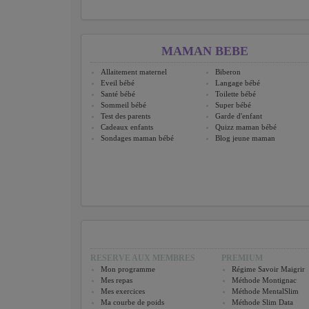
MAMAN BEBE
Allaitement maternel
Biberon
Eveil bébé
Langage bébé
Santé bébé
Toilette bébé
Sommeil bébé
Super bébé
Test des parents
Garde d'enfant
Cadeaux enfants
Quizz maman bébé
Sondages maman bébé
Blog jeune maman
RESERVE AUX MEMBRES
PREMIUM
Mon programme
Régime Savoir Maigrir
Mes repas
Méthode Montignac
Mes exercices
Méthode MentalSlim
Ma courbe de poids
Méthode Slim Data