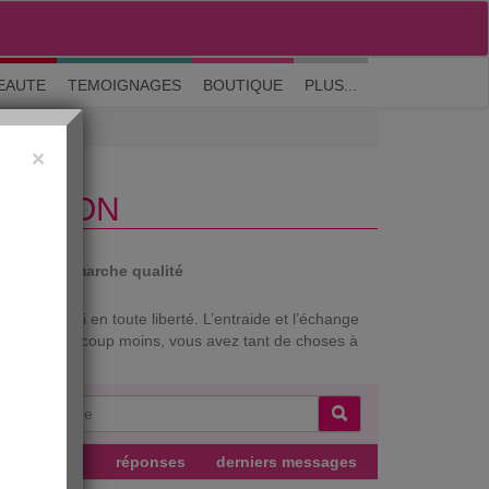
M'inscrire
|
Me connecter
|
? Visite guidée
EAUTE
TEMOIGNAGES
BOUTIQUE
PLUS...
×
TRITION
auté
Démarche qualité
mez-vous ici en toute liberté. L’entraide et l’échange
 qui l’est beaucoup moins, vous avez tant de choses à
teur
réponses
derniers messages