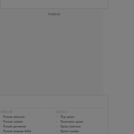
Publicité
FORUM
QUIZZ
Forum minceur
Top quizz
Forum cuisine
Nouveaux quizz
Forum grossesse
Quizz minceur
Forum maman bébé
Quizz cuisine