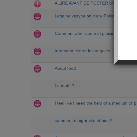
A LIRE AVANT DE POSTER UN MESSAG
Legalne kasyna online w Polsce
Comment allier santé et plaisir quand on e
treatment center los angeles
About food
Le maté ?
I feel like I need the help of a medium or 
comment maigrir vite et bien?