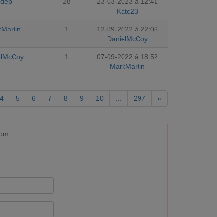
adep
28
23-03-2023 à 12:41
Katc23
Martin
1
12-09-2022 à 22:06
DanielMcCoy
elMcCoy
1
07-09-2022 à 18:52
MarkMartin
4
5
6
7
8
9
10
...
297
»
com.