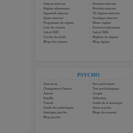
Astuces minceur
Dossiers minceur
Régime alimentaire
Produits minceur
Appareils minceur
50 régimes minceur
Quizz minceur
Sondages minceur
Programme de régime
Menu régime
Liste de courses
Exercices physiques
Calcul IMC
Calcul IMG
Courbe de poids
Réglette de régime
Blogs des experts
Blog régime
PSYCHO
Anti stress
Etre performant
Changement d'heure
Test psychologique
Amour
Couple
Famille
Séduction
Travail
Guide de la sexologie
Guide des pathologies
Quizz psycho
Sondages psycho
Blogs des experts
Blog psycho