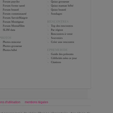
Forum psycho
Quizz grossesse
Forum forme santé
Quizz maman bébé
Forum beauté
Quizz beauté
Forum communauté
Sondages
Forum SavoirMaigrir
RENCONTRES
Forum Montignac
Forum MentalSlim
Top des rencontres
SLIM data
Par région
Rencontres à venir
PHOTOS
Souvenirs
Photos minceur
Créer une rencontre
Photos grossesse
EPHEMERIDE
Photos bébé
Guide des prénoms
Célébrités nées ce jour
Citations
ons d'utilisation
mentions légales