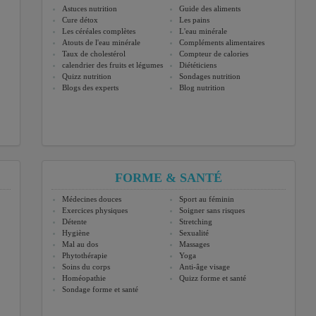
Astuces nutrition
Guide des aliments
Cure détox
Les pains
Les céréales complètes
L'eau minérale
Atouts de l'eau minérale
Compléments alimentaires
Taux de cholestérol
Compteur de calories
calendrier des fruits et légumes
Diététiciens
Quizz nutrition
Sondages nutrition
Blogs des experts
Blog nutrition
FORME & SANTÉ
Médecines douces
Sport au féminin
Exercices physiques
Soigner sans risques
Détente
Stretching
Hygiène
Sexualité
Mal au dos
Massages
Phytothérapie
Yoga
Soins du corps
Anti-âge visage
Homéopathie
Quizz forme et santé
Sondage forme et santé