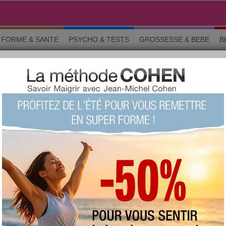
FORME & SANTE
PSYCHO & TESTS
GROSSESSE & BEBE
B
e et nutrition
MENTATION ÉQUILIBRÉE ET NU
o & tests
Grossesse
Maman & bébé
Beauté
La commun
vous avez des informations nutritionnelles pertinentes à partager, expri
qui fait grossir, ce qui fait maigrir, ce qui est bon pour la santé et ce
même les grandes marques font l'objet de discussions animées ici !
Chercher un sujet particulier :
RS SUJETS
au