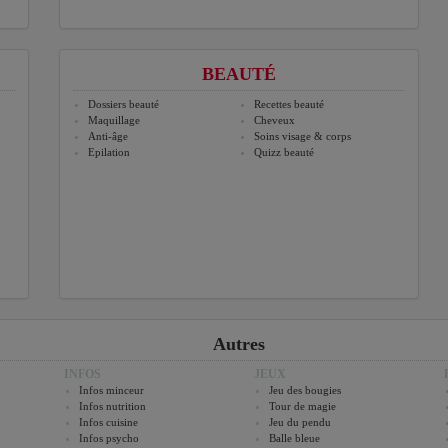
BEAUTÉ
Dossiers beauté
Recettes beauté
Maquillage
Cheveux
Anti-âge
Soins visage & corps
Epilation
Quizz beauté
Autres
INFOS
JEUX
Infos minceur
Jeu des bougies
Infos nutrition
Tour de magie
Infos cuisine
Jeu du pendu
Infos psycho
Balle bleue