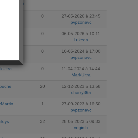
jourdhuicom
zonevc
0
27-05-2026 à 23:45
pvpzonevc
keda
0
06-05-2026 à 10:11
Lukeda
zonevc
0
10-05-2024 à 17:00
pvpzonevc
kUltra
0
11-04-2024 à 14:44
MarkUltra
ouche
20
12-12-2023 à 13:58
cherry365
Martin
1
27-09-2023 à 16:50
pvpzonevc
ileys
32
28-05-2023 à 09:33
veginib