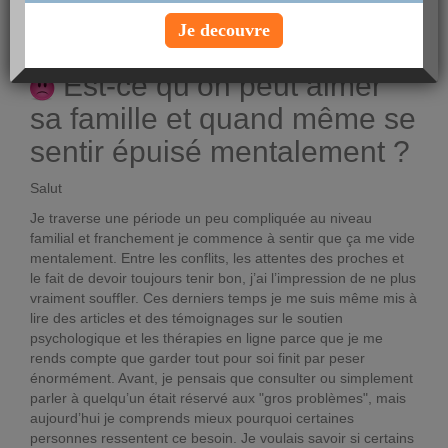
posté par
Marielle_Le
le 21-05-2026 à 19:09
Je decouvre
Voir le profil
Est-ce qu’on peut aimer
sa famille et quand même se
sentir épuisé mentalement ?
Salut
Je traverse une période un peu compliquée au niveau
familial et franchement je commence à sentir que ça me vide
mentalement. Entre les conflits, les attentes des proches et
le fait de devoir toujours tenir bon, j’ai l’impression de ne plus
vraiment souffler. Ces derniers temps je me suis même mis à
lire des articles et des témoignages sur le soutien
psychologique et les thérapies en ligne parce que je me
rends compte que garder tout pour soi finit par peser
énormément. Avant, je pensais que consulter ou simplement
parler à quelqu’un était réservé aux "gros problèmes", mais
aujourd’hui je comprends mieux pourquoi certaines
personnes ressentent ce besoin. Je voulais savoir si certains