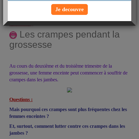
posté par
adrienlemay
le 27-08-2008 à 11:01
Je decouvre
Voir le profil
Les crampes pendant la
grossesse
Au cours du deuxième et du troisième trimestre de la
grossesse, une femme enceinte peut commencer à souffrir de
crampes dans les jambes.
Questions :
Mais pourquoi ces crampes sont plus fréquentes chez les
femmes enceintes ?
Et, surtout, comment lutter contre ces crampes dans les
jambes ?