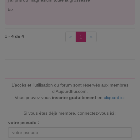
j ai pris du magnesium toute la grossesse
biz
1 - 4 de 4
«
1
»
L’accès et l’utilisation du forum sont réservés aux membres
d'Aujourdhui.com.
Vous pouvez vous
inscrire gratuitement
en
cliquant ici
.
Si vous êtes déjà membre, connectez-vous ici :
votre pseudo :