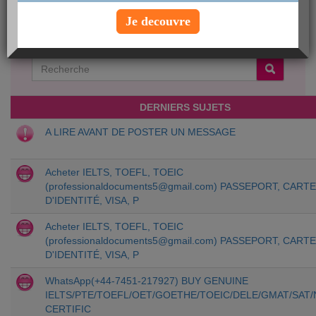
Je decouvre
Créer une nouvelle discussion
Chercher un sujet particulier :
DERNIERS SUJETS
A LIRE AVANT DE POSTER UN MESSAGE
Acheter IELTS, TOEFL, TOEIC
(
professionaldocuments5@gmail.com
) PASSEPORT, CART
D'IDENTITÉ, VISA, P
Acheter IELTS, TOEFL, TOEIC
(
professionaldocuments5@gmail.com
) PASSEPORT, CART
D'IDENTITÉ, VISA, P
WhatsApp(+44-7451-217927) BUY GENUINE
IELTS/PTE/TOEFL/OET/GOETHE/TOEIC/DELE/GMAT/SAT
CERTIFIC