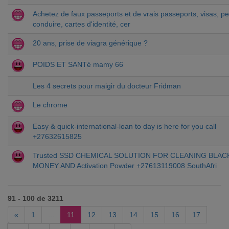
Achetez de faux passeports et de vrais passeports, visas, p
conduire, cartes d'identité, cer
20 ans, prise de viagra générique ?
POIDS ET SANTé mamy 66
Les 4 secrets pour maigir du docteur Fridman
Le chrome
Easy & quick-international-loan to day is here for you call
+27632615825
Trusted SSD CHEMICAL SOLUTION FOR CLEANING BLAC
MONEY AND Activation Powder +27613119008 SouthAfri
91 - 100 de 3211
«
1
...
11
12
13
14
15
16
17