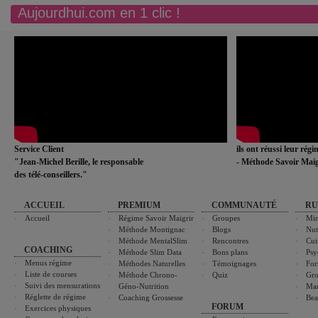
Aujourdhui.com en 1 clic !
Service Client
ils ont réussi leur rég
"Jean-Michel Berille, le responsable
- Méthode Savoir Maig
des télé-conseillers."
ACCUEIL
PREMIUM
COMMUNAUTÉ
RU
Accueil
Régime Savoir Maigrir
Groupes
Min
Méthode Montignac
Blogs
Nut
Méthode MentalSlim
Rencontres
Cui
COACHING
Méthode Slim Data
Bons plans
Psy
Menus régime
Méthodes Naturelles
Témoignages
For
Liste de courses
Méthode Chrono-
Quiz
Gro
Suivi des mensurations
Géno-Nutrition
Ma
Réglette de régime
Coaching Grossesse
Bea
FORUM
Exercices physiques