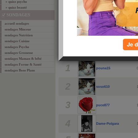
» quizz psycho
» quizz beauté
SONDAGES
accueil sondages
sondages Minceur
sondages Nutrition
sondages Cuisine
Je d
sondages Psycho
top 5 des scores
sondages Grossesse
rang
pseudo
sondages Maman & bébé
sondages Forme & Santé
1
pouna15
sondages Bons Plans
2
soso610
3
puce877
4
Dame-Polgara