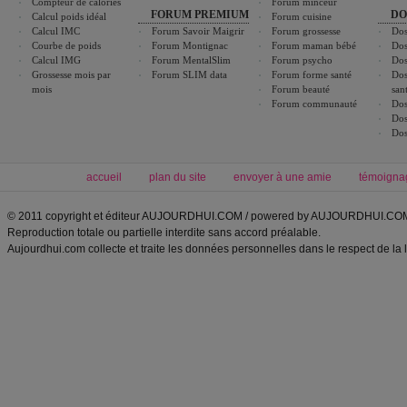
Compteur de calories
Forum minceur
FORUM PREMIUM
DO
Calcul poids idéal
Forum cuisine
Calcul IMC
Forum Savoir Maigrir
Forum grossesse
Dos
Courbe de poids
Forum Montignac
Forum maman bébé
Dos
Calcul IMG
Forum MentalSlim
Forum psycho
Dos
Grossesse mois par
Forum SLIM data
Forum forme santé
Dos
mois
Forum beauté
san
Forum communauté
Dos
Dos
Dos
accueil
plan du site
envoyer à une amie
témoigna
© 2011 copyright et éditeur AUJOURDHUI.COM / powered by AUJOURDHUI.CO
Reproduction totale ou partielle interdite sans accord préalable.
Aujourdhui.com collecte et traite les données personnelles dans le respect de la 