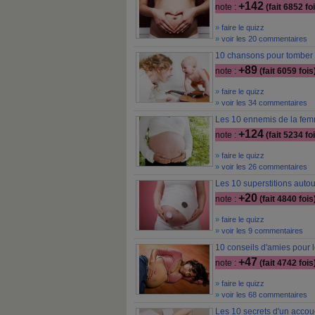
+142
note :
(fait 6852 fo
»
faire le quizz
»
voir les 20 commentaires
10 chansons pour tomber 
+89
note :
(fait 6059 fois
»
faire le quizz
»
voir les 34 commentaires
Les 10 ennemis de la fem
+124
note :
(fait 5234 fo
»
faire le quizz
»
voir les 26 commentaires
Les 10 superstitions auto
+20
note :
(fait 4840 fois
»
faire le quizz
»
voir les 9 commentaires
10 conseils d'amies pour 
+47
note :
(fait 4742 fois
»
faire le quizz
»
voir les 68 commentaires
Les 10 secrets d'un acco