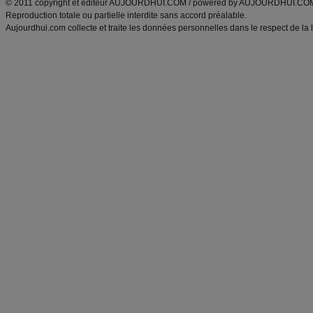
© 2011 copyright et éditeur AUJOURDHUI.COM / powered by AUJOURDHUI.CO
Reproduction totale ou partielle interdite sans accord préalable.
Aujourdhui.com collecte et traite les données personnelles dans le respect de la 