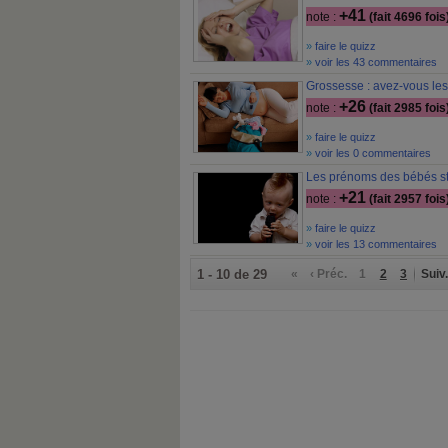
+41
note :
(fait 4696 fois
»
faire le quizz
»
voir les 43 commentaires
Grossesse : avez-vous les
+26
note :
(fait 2985 fois
»
faire le quizz
»
voir les 0 commentaires
Les prénoms des bébés s
+21
note :
(fait 2957 fois
»
faire le quizz
»
voir les 13 commentaires
1 - 10 de 29
«
‹ Préc.
1
2
3
Suiv.