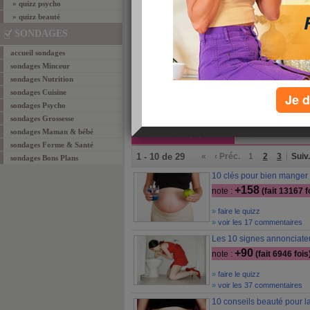
» quizz psycho
» quizz beauté
SONDAGES
DanielleQ
drgrison
sexylova97230
score:
60%
score:
70%
score:
90%
accueil sondages
sondages Minceur
»
voir les 20 commentaires
sondages Nutrition
sondages Cuisine
Je d
sondages Psycho
les quizz grossesse
sondages Grossesse
sondages Maman & bébé
quizz les plus populaires
quizz les mieux év
sondages Forme & Santé
1 - 10 de 29
«
‹ Préc.
1
2
3
Suiv.
sondages Bons Plans
10 clés pour bien manger
+158
note :
(fait 13167 f
»
faire le quizz
»
voir les 17 commentaires
Les 10 signes annonciate
+90
note :
(fait 6946 fois
»
faire le quizz
»
voir les 37 commentaires
10 conseils beauté pour 