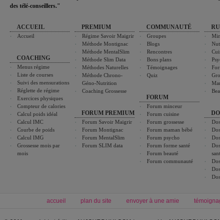
des télé-conseillers."
ACCUEIL
PREMIUM
COMMUNAUTÉ
RU
Accueil
Régime Savoir Maigrir
Groupes
Min
Méthode Montignac
Blogs
Nut
Méthode MentalSlim
Rencontres
Cui
COACHING
Méthode Slim Data
Bons plans
Psy
Menus régime
Méthodes Naturelles
Témoignages
For
Liste de courses
Méthode Chrono-
Quiz
Gro
Suivi des mensurations
Géno-Nutrition
Ma
Réglette de régime
Coaching Grossesse
Bea
FORUM
Exercices physiques
Compteur de calories
Forum minceur
FORUM PREMIUM
DO
Calcul poids idéal
Forum cuisine
Calcul IMC
Forum Savoir Maigrir
Forum grossesse
Dos
Courbe de poids
Forum Montignac
Forum maman bébé
Dos
Calcul IMG
Forum MentalSlim
Forum psycho
Dos
Grossesse mois par
Forum SLIM data
Forum forme santé
Dos
mois
Forum beauté
san
Forum communauté
Dos
Dos
Dos
accueil
plan du site
envoyer à une amie
témoigna