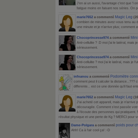
J'en ai un aussi, l'avantage c'est que 'l on
fatigue moins en faisant nos séries. On p
Magic Leg
marie7652
a commenté
(20
combien de minutes avez-vous tenu au dép
une minute et je n'arrive plus; comment 
Mini
Chocoprincesse974
a commenté
Anti-cellulite ? :D moi j'ai le latéral, mais j
sérieusement.
Mini
Chocoprincesse974
a commenté
Anti-cellulite ? moi j'ai le latéral, mais je l
sérieusement.
Podomètre conne
infnanou
a commenté
comment peut il calculer la distance...???
differente... est ce une donnée qu'il faut entr
Magic Leg
marie7652
a commenté
(16
J'ai acheté cet appareil, mais je n'arrive 
découragée. Comment s'est passée votre 
à l'écoute des personnes qui pratiquent. 5
résultat physique et une perte de Kg ? MERCI pour v
poids pour ch
Dame-Polgara
a commenté
Ahh! Ca à l'air cool ça! :-D