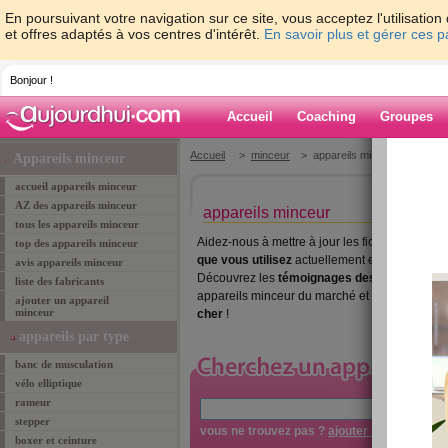
En poursuivant votre navigation sur ce site, vous acceptez l'utilisati
et offres adaptés à vos centres d'intérêt.
En savoir plus et gérer ces 
Bonjour !
Accueil
Coaching
Groupes
Accueil
>
minceur
> appareils minceur
Appareils minceur
accueil appareils minceur
AZ des appareils minceur
appareils minceur
tous les appareils minceur
Aidez-nous à mettre à jour les fiches des appa
top des appareils minceur
que vous utilisez
actuellement et de ceux que
avis appareils minceur
Découvrez les
témoignages des membres
d'
liste des fabricants
appareils minceur du marché et partagez les b
ajouter un appareil
minceur
cher
!
appareils par type
banc de musculation
vélo elliptique
rameur
»
re
stepper
vous ne trouvez pas ?
ajouter un produit
boxer et ceinture