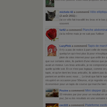
Vélo ellipti
michele-42
a commenté
(2 août 2011) :
j'ai ce vélo fait travaillé les bras et le 
souvent
Planche abdomina
far92
a commenté
j'ai la même mais je ne sait pas l'utiliser
Tapis de marc
LazyPink
a commenté
Il n'y a pas de notice à part celle de mont
quelqu'un qui n'est plus là pour m'expli
plein de sites internet pour que enfin lir
que sur certains sites, ils parlent d'une vitesse que peu
avait un moteur. Les bras articulés, je ne comprend pas
quelle qu'elle soit. Et ce n'est pas logique, comme on
tapis, et qu'on tient les bras articulés; ils aident pas 
partent en arrière avec nous ... Le bruit que fait le tapi
récupéré en occasion pour 50euros, et je regrette vra
économiser pour un tapis de course qui marche bien 
Mini stepper
Pouine
a commenté
(11 a
20 minutes par jour pour un resultat en 
jour, j'ai vu les resultats en une semaine s
Plateforme oscil
cec222
a commenté