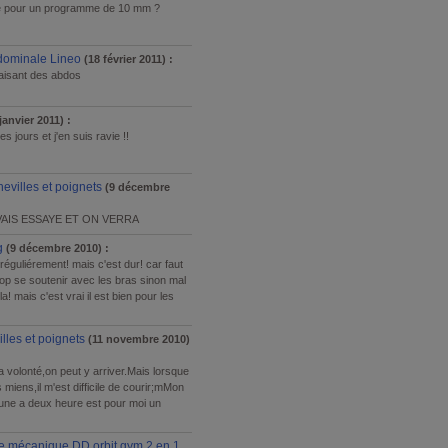
le pour un programme de 10 mm ?
dominale Lineo
(18 février 2011) :
faisant des abdos
janvier 2011) :
 jours et j'en suis ravie !!
evilles et poignets
(9 décembre
VAIS ESSAYE ET ON VERRA
g
(9 décembre 2010) :
 réguliérement! mais c'est dur! car faut
trop se soutenir avec les bras sinon mal
a! mais c'est vrai il est bien pour les
lles et poignets
(11 novembre 2010)
la volonté,on peut y arriver.Mais lorsque
iens,il m'est difficile de courir;mMon
 une a deux heure est pour moi un
que mécanique DD orbit gym 2 en 1