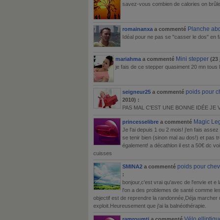
savez-vous combien de calories on brû
Planche ab
romainanxa
a commenté
Idéal pour ne pas se "casser le dos" en 
Mini stepper
mariahma
a commenté
(23 
je fais de ce stepper quasiment 20 mn tous les
poids pour ch
seigneur25
a commenté
2010) :
PAS MAL C'EST UNE BONNE IDÉE JE 
Magic Le
princesselibre
a commenté
Je l'ai depuis 1 ou 2 mois! j'en fais assez
se tenir bien (sinon mal au dos!) et pas 
également! a décathlon il est a 50€ dc voil
cuisses
poids pour chevi
SMINA2
a commenté
:
bonjour,c'est vrai qu'avec de l'envie et e 
l'on a des problemes de santé comme les m
objectif est de reprendre la randonnée,Déja marcher
exploit.Heureusement que j'ai la balnéothérapie.
Vélo ellipti
ramroumti
a commenté