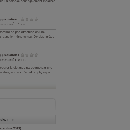
teur. La balance peut également mesurer
ppréciation :
ommenté :
1 fois
 nombre de pas effectués en une
ées dans le même temps. De plus, grâce
ppréciation :
ommenté :
0 fois
esurer la distance parcourue par une
tidien, soit lors d'un effort physique ...
uiv. ›
»
écembre 2013) :