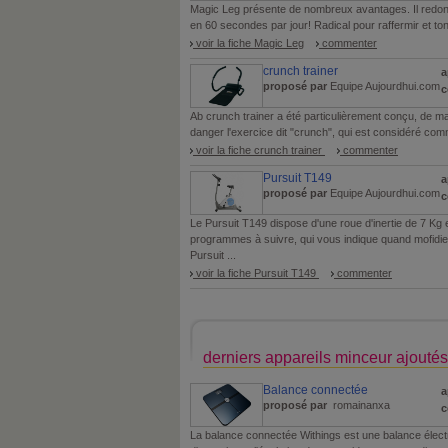
Magic Leg présente de nombreux avantages. Il redon
en 60 secondes par jour! Radical pour raffermir et tonif
voir la fiche Magic Leg
commenter
crunch trainer
a
proposé par
Equipe Aujourdhui.com
c
Ab crunch trainer a été particulièrement conçu, de ma
danger l'exercice dit "crunch", qui est considéré comme
voir la fiche crunch trainer
commenter
Pursuit T149
a
proposé par
Equipe Aujourdhui.com
c
Le Pursuit T149 dispose d'une roue d'inertie de 7 Kg e
programmes à suivre, qui vous indique quand mofidi
Pursuit ...
voir la fiche Pursuit T149
commenter
derniers appareils minceur ajoutés
Balance connectée
a
proposé par
romainanxa
c
La balance connectée Withings est une balance élect