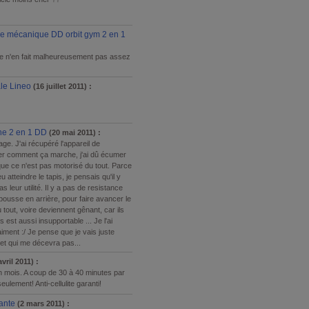
que mécanique DD orbit gym 2 en 1
bas je n'en fait malheureusement pas assez
le Lineo
(16 juillet 2011) :
he 2 en 1 DD
(20 mai 2011) :
age. J'ai récupéré l'appareil de
quer comment ça marche, j'ai dû écumer
e que ce n'est pas motorisé du tout. Parce
 atteindre le tapis, je pensais qu'il y
 leur utilité. Il y a pas de resistance
 pousse en arrière, pour faire avancer le
du tout, voire deviennent gênant, car ils
s est aussi insupportable ... Je l'ai
iment :/ Je pense que je vais juste
et qui me décevra pas...
vril 2011) :
un mois. A coup de 30 à 40 minutes par
eulement! Anti-cellulite garanti!
lante
(2 mars 2011) :