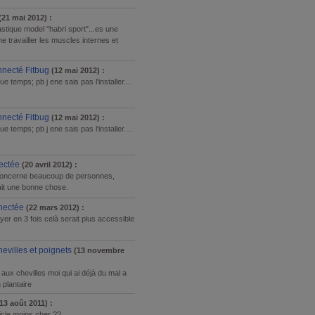
(21 mai 2012) :
astique model "habri sport"...es une
 travailler les muscles internes et
necté Fitbug
(12 mai 2012) :
ue temps; pb j ene sais pas l'installer....
necté Fitbug
(12 mai 2012) :
ue temps; pb j ene sais pas l'installer....
ectée
(20 avril 2012) :
, concerne beaucoup de personnes,
ait une bonne chose.
nectée
(22 mars 2012) :
er en 3 fois celà serait plus accessible
evilles et poignets
(13 novembre
aux chevilles moi qui ai déjà du mal a
plantaire
13 août 2011) :
icle moins cher ??