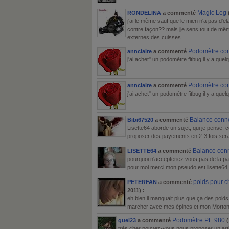
Magic Leg
RONDELINA
a commenté
j'ai le même sauf que le mien n'a pas d'el
contre façon?? mais jje sens tout de même
externes des cuisses
Podomètre con
annclaire
a commenté
j'ai achet" un podomètre fitbug il y a quelq
Podomètre con
annclaire
a commenté
j'ai achet" un podomètre fitbug il y a quelq
Balance conn
Bibi67520
a commenté
Lisette64 aborde un sujet, qui je pense
proposer des payements en 2-3 fois ser
Balance con
LISETTE64
a commenté
pourquoi n'accepteriez vous pas de la pay
pour moi.merci mon pseudo est lisette64.
poids pour ch
PETERFAN
a commenté
2011) :
eh bien il manquait plus que ça des poids 
marcher avec mes épines et mon Morton 
Podomètre PE 980
guel23
a commenté
(
très cher pouvez-vous nous proposer un art