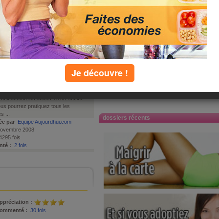
Q
R
S
T
U
V
W
X
Y
Z
Je découvre !
he abdominale Kettler Lineo offre une
inégalée pour permettre de travailler de
efficaceme les abdos. Avec Kettler
us pourrez pratiquez tous les
s ...
dossiers récents
ée par
Equipe Aujourdhui.com
ovembre 2008
295 fois
té :
2 fois
ppréciation :
ommenté :
30 fois