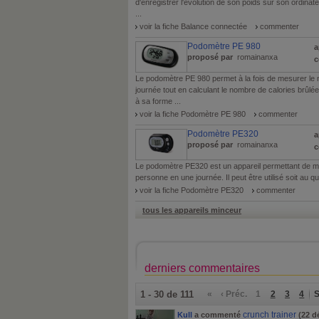
d'enregistrer l'évolution de son poids sur son ordina
...
voir la fiche Balance connectée
commenter
Podomètre PE 980
a
proposé par
romainanxa
c
Le podomètre PE 980 permet à la fois de mesurer le
journée tout en calculant le nombre de calories brûl
à sa forme ...
voir la fiche Podomètre PE 980
commenter
Podomètre PE320
a
proposé par
romainanxa
c
Le podomètre PE320 est un appareil permettant de m
personne en une journée. Il peut être utilisé soit au quo
voir la fiche Podomètre PE320
commenter
tous les appareils minceur
derniers commentaires
1 - 30 de 111
«
‹ Préc.
1
2
3
4
S
crunch trainer
Kull
a commenté
(22 d