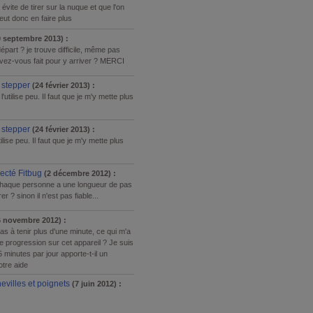
 évite de tirer sur la nuque et que l'on
eut donc en faire plus
 septembre 2013) :
art ? je trouve difficile, même pas
avez-vous fait pour y arriver ? MERCI
 stepper
(24 février 2013) :
e l'utilise peu. Il faut que je m'y mette plus
 stepper
(24 février 2013) :
'utilise peu. Il faut que je m'y mette plus
cté Fitbug
(2 décembre 2012) :
 chaque personne a une longueur de pas
er ? sinon il n'est pas fiable...
 novembre 2012) :
pas à tenir plus d'une minute, ce qui m'a
progression sur cet appareil ? Je suis
 minutes par jour apporte-t-il un
otre aide
evilles et poignets
(7 juin 2012) :