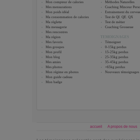
Mon compteur de calories
Méthodes Naturelles
Mes mensurations
Coaching Minceur Perso
Mon poids idéal
Entrainement du cervea
Ma consommation de calories
Test de QI
,
QE
,
QX
Ma règlette
Test de métier
Ma messagerie
Coaching Grossesse
Mes rencontres
TEMOIGNAGES
Ma région
Mes favoris
Témoigner
Mes groupes
0-15kg perdus
Mon profil
15-25kg perdus
Mon blog
25-35kg perdus
Mes amies
35-45kg perdus
Mes photos
+65kg perdus
Mon régime en photos
Nouveaux témoignages
Mon guide cadeau
Mon badge
accueil
A propos de nous