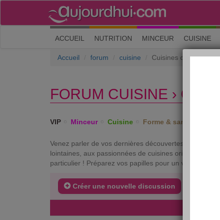
(current)
ACCUEIL
NUTRITION
MINCEUR
CUISINE
Accueil
forum
cuisine
Cuisines du monde
FORUM CUISINE › CUI
VIP
Minceur
Cuisine
Forme & santé
Psych
Venez parler de vos dernières découvertes en matière 
lointaines, aux passionnées de cuisines orientales ou
particulier ! Préparez vos papilles pour un voyage aux 
Créer une nouvelle discussion
DERNIE