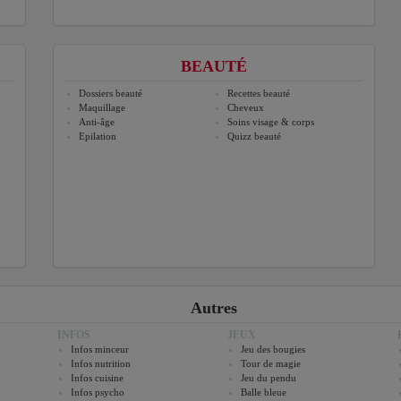
BEAUTÉ
Dossiers beauté
Recettes beauté
Maquillage
Cheveux
Anti-âge
Soins visage & corps
Epilation
Quizz beauté
Autres
INFOS
JEUX
Infos minceur
Jeu des bougies
Infos nutrition
Tour de magie
Infos cuisine
Jeu du pendu
Infos psycho
Balle bleue