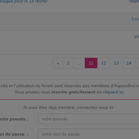
siaque pour le 14 février
delp
Lou
si
«
1
...
11
12
13
14
ccès et l’utilisation du forum sont réservés aux membres d'Aujourdhui.
Vous pouvez vous
inscrire gratuitement
en
cliquant ici
.
Si vous êtes déjà membre, connectez-vous ici :
otre pseudo :
ot de passe :