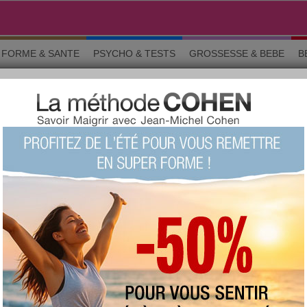
FORME & SANTE
PSYCHO & TESTS
GROSSESSE & BEBE
B
SINES DU MONDE
o & tests
Grossesse
Maman & bébé
Beauté
La commun
de cuisine du monde et de spécialités exotiques ! Ce forum est dédié a
 occidentales. N'attendez plus pour découvrir des recettes proposées p
pays des épices et des saveurs tropicales !
Chercher un sujet particulier :
RS SUJETS
au