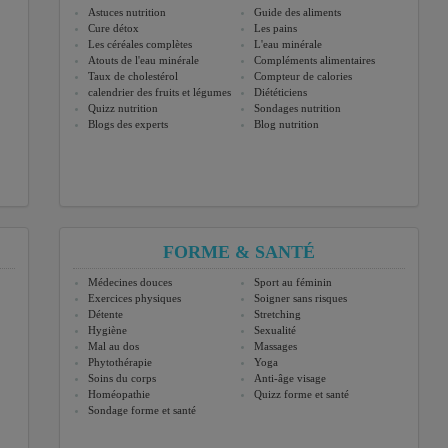
Astuces nutrition
Guide des aliments
Cure détox
Les pains
Les céréales complètes
L'eau minérale
Atouts de l'eau minérale
Compléments alimentaires
Taux de cholestérol
Compteur de calories
calendrier des fruits et légumes
Diététiciens
Quizz nutrition
Sondages nutrition
Blogs des experts
Blog nutrition
FORME & SANTÉ
Médecines douces
Sport au féminin
Exercices physiques
Soigner sans risques
Détente
Stretching
Hygiène
Sexualité
Mal au dos
Massages
Phytothérapie
Yoga
Soins du corps
Anti-âge visage
Homéopathie
Quizz forme et santé
Sondage forme et santé