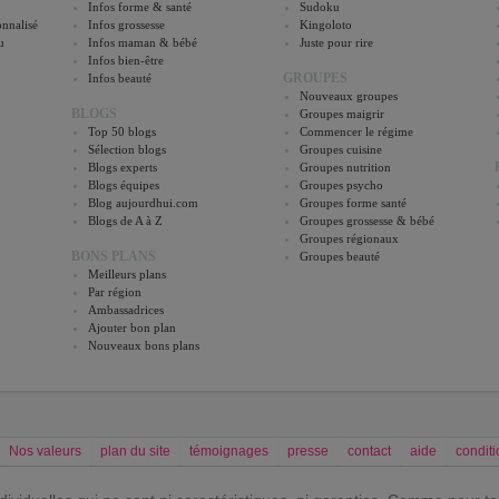
Infos forme & santé
Sudoku
nnalisé
Infos grossesse
Kingoloto
u
Infos maman & bébé
Juste pour rire
Infos bien-être
GROUPES
Infos beauté
Nouveaux groupes
BLOGS
Groupes maigrir
Top 50 blogs
Commencer le régime
Sélection blogs
Groupes cuisine
Blogs experts
Groupes nutrition
Blogs équipes
Groupes psycho
Blog aujourdhui.com
Groupes forme santé
Blogs de A à Z
Groupes grossesse & bébé
Groupes régionaux
BONS PLANS
Groupes beauté
Meilleurs plans
Par région
Ambassadrices
Ajouter bon plan
Nouveaux bons plans
Nos valeurs
plan du site
témoignages
presse
contact
aide
conditi