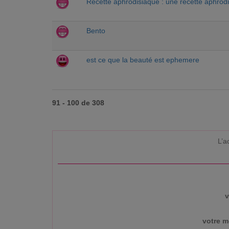
Recette aphrodisiaque : une recette aphrodi
Bento
est ce que la beauté est ephemere
91 - 100 de 308
L’a
v
votre m