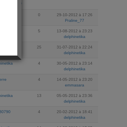
jourdhuicom
line_77
0
29-10-2012 à 17:26
Praline_77
querivron
5
13-08-2012 à 23:23
delphinetika
lka03
25
31-07-2012 à 22:24
delphinetika
hinetika
4
30-05-2012 à 23:14
delphinetika
ierre
4
14-05-2012 à 23:20
emmasara
hinetika
13
05-05-2012 à 23:36
delphinetika
i030790
4
20-02-2012 à 18:41
delphinetika