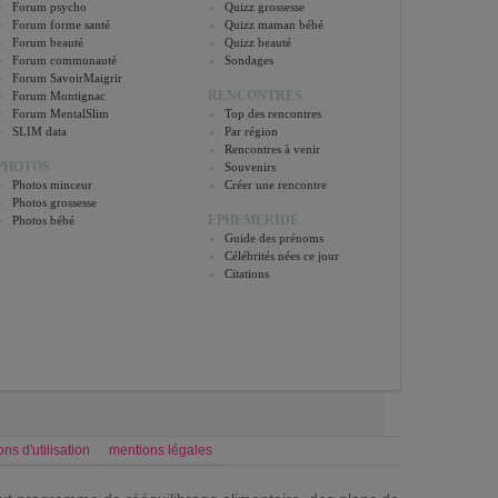
Forum psycho
Quizz grossesse
Forum forme santé
Quizz maman bébé
Forum beauté
Quizz beauté
Forum communauté
Sondages
Forum SavoirMaigrir
RENCONTRES
Forum Montignac
Forum MentalSlim
Top des rencontres
SLIM data
Par région
Rencontres à venir
PHOTOS
Souvenirs
Photos minceur
Créer une rencontre
Photos grossesse
EPHEMERIDE
Photos bébé
Guide des prénoms
Célébrités nées ce jour
Citations
ons d'utilisation
mentions légales