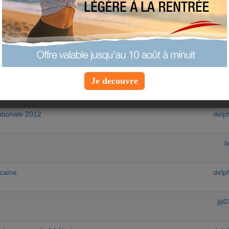
equipe-au
Pra
domini
Je decouvre
mi
ationale 2012
delp
l
icaine.
delp
jij