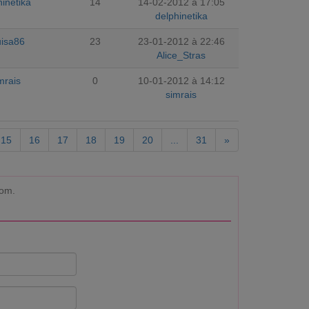
hinetika
14
14-02-2012 à 17:05
delphinetika
isa86
23
23-01-2012 à 22:46
Alice_Stras
mrais
0
10-01-2012 à 14:12
simrais
15
16
17
18
19
20
...
31
»
com.