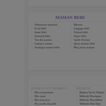
MAMAN BEBE
Allaitement maternel
Biberon
Eveil bébé
Langage bébé
Santé bébé
Toilette bébé
Sommeil bébé
Super bébé
Test des parents
Garde d'enfant
Cadeaux enfants
Quizz maman bébé
Sondages maman bébé
Blog jeune maman
RESERVE AUX MEMBRES
PREMIUM
Mon programme
Régime Savoir Maigrir
Mes repas
Méthode Montignac
Mes exercices
Méthode MentalSlim
Ma courbe de poids
Méthode Slim Data