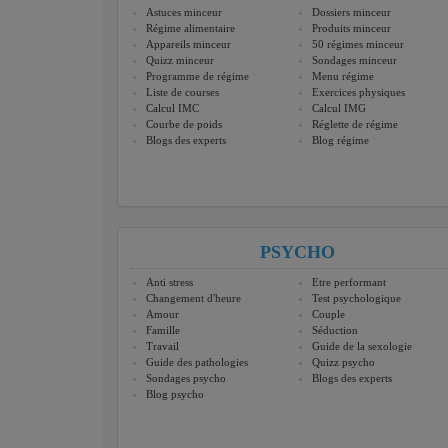
Astuces minceur
Dossiers minceur
Régime alimentaire
Produits minceur
Appareils minceur
50 régimes minceur
Quizz minceur
Sondages minceur
Programme de régime
Menu régime
Liste de courses
Exercices physiques
Calcul IMC
Calcul IMG
Courbe de poids
Réglette de régime
Blogs des experts
Blog régime
PSYCHO
Anti stress
Etre performant
Changement d'heure
Test psychologique
Amour
Couple
Famille
Séduction
Travail
Guide de la sexologie
Guide des pathologies
Quizz psycho
Sondages psycho
Blogs des experts
Blog psycho