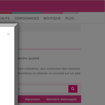
M'inscrire
|
Me connecter
|
? Visite guidée
EAUTE
TEMOIGNAGES
BOUTIQUE
PLUS...
×
auté
Démarche qualité
ux aventurières culinaires, aux curieuses des saveurs
ar les autres membres ou donner un conseil sur un plat
teur
réponses
derniers messages