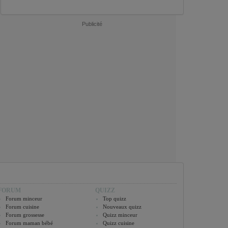
Publicité
FORUM
QUIZZ
Forum minceur
Top quizz
Forum cuisine
Nouveaux quizz
Forum grossesse
Quizz minceur
Forum maman bébé
Quizz cuisine