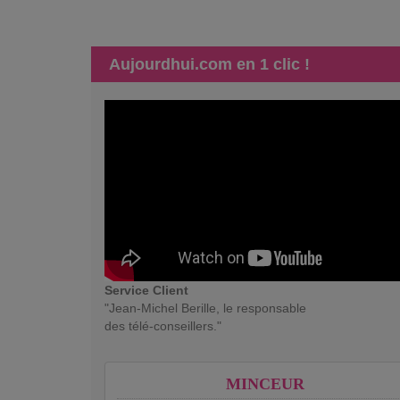
Aujourdhui.com en 1 clic !
Service Client
"Jean-Michel Berille, le responsable
des télé-conseillers."
MINCEUR