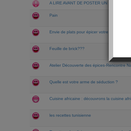
A LIRE AVANT DE POSTER UN MESSAGE
Pain
Envie de plats pour épicer votre été ?
Feuille de brick???
Atelier Découverte des épices-Rencontre N
Quelle est votre arme de séduction ?
Cuisine africaine : découvrons la cuisine afr
les recettes tunisienne