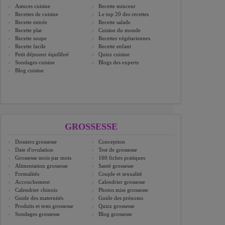
Astuces cuisine
Recette minceur
Recettes de cuisine
Le top 20 des recettes
Recette entrée
Recette salade
Recette plat
Cuisine du monde
Recette soupe
Recettes végétariennes
Recette facile
Recette enfant
Petit déjeuner équilibré
Quizz cuisine
Sondages cuisine
Blogs des experts
Blog cuisine
GROSSESSE
Dossiers grossesse
Conception
Date d'ovulation
Test de grossesse
Grossesse mois par mois
160 fiches pratiques
Alimentation grossesse
Santé grossesse
Formalités
Couple et sexualité
Accouchement
Calendrier grossesse
Calendrier chinois
Photos miss grossesse
Guide des maternités
Guide des prénoms
Produits et tests grossesse
Quizz grossesse
Sondages grossesse
Blog grossesse