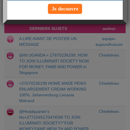
Chercher un sujet particulier :
Je decouvre
DERNIERS SUJETS
auteur
A LIRE AVANT DE POSTER UN
equipe-
MESSAGE
aujourdhuicom
@IN UGANDA + 27670236199, HOW
Chiefelives
TO JOIN ILLUMINATI SOCIETY NOW,
FOR MONEY, FAME AND POWER in
Singapore
+27670236199 HOME MADE PENIS
Chiefelives
ENLAR­GEMEN­T CREAM WORKING
100%, Johannesburg Lenasia
Midrand
@Headquarter's
Chiefelives
No+27715451704'HOW TO JOIN
ILLUMINATI SOCIETY?''FOR
MONEY,FAME,WEALTH AND POWER