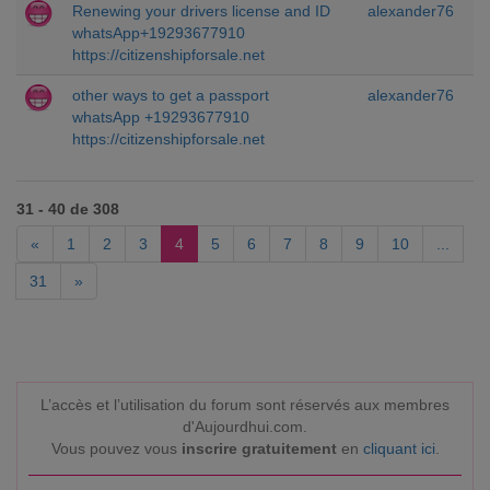
Renewing your drivers license and ID
alexander76
whatsApp+19293677910
https://citizenshipforsale.net
other ways to get a passport
alexander76
whatsApp +19293677910
https://citizenshipforsale.net
31 - 40 de 308
«
1
2
3
4
5
6
7
8
9
10
...
31
»
L’accès et l’utilisation du forum sont réservés aux membres
d'Aujourdhui.com.
Vous pouvez vous
inscrire gratuitement
en
cliquant ici
.