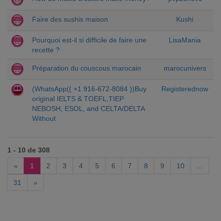
Faire des sushis maison
Kushi
Pourquoi est-il si difficile de faire une
LisaMania
recette ?
Préparation du couscous marocain
marocunivers
(WhatsApp(( +1 916-672-8084 ))Buy
Registerednow
original IELTS & TOEFL,TIEP
NEBOSH, ESOL, and CELTA/DELTA
Without
1 - 10 de 308
«
1
2
3
4
5
6
7
8
9
10
...
31
»