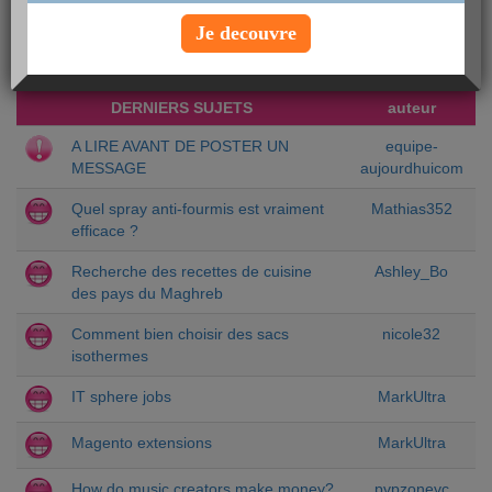
Chercher un sujet particulier :
Je decouvre
DERNIERS SUJETS
auteur
A LIRE AVANT DE POSTER UN
equipe-
MESSAGE
aujourdhuicom
Quel spray anti-fourmis est vraiment
Mathias352
efficace ?
Recherche des recettes de cuisine
Ashley_Bo
des pays du Maghreb
Comment bien choisir des sacs
nicole32
isothermes
IT sphere jobs
MarkUltra
Magento extensions
MarkUltra
How do music creators make money?
pvpzonevc