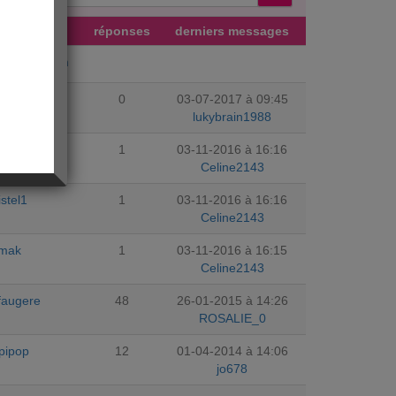
teur
réponses
derniers messages
jourdhuicom
rain1988
0
03-07-2017 à 09:45
lukybrain1988
po51
1
03-11-2016 à 16:16
Celine2143
istel1
1
03-11-2016 à 16:16
Celine2143
imak
1
03-11-2016 à 16:15
Celine2143
sfaugere
48
26-01-2015 à 14:26
ROSALIE_0
pipop
12
01-04-2014 à 14:06
jo678