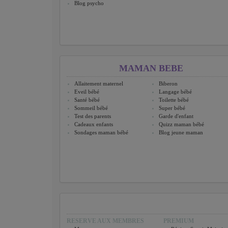
Blog psycho
MAMAN BEBE
Allaitement maternel
Biberon
Eveil bébé
Langage bébé
Santé bébé
Toilette bébé
Sommeil bébé
Super bébé
Test des parents
Garde d'enfant
Cadeaux enfants
Quizz maman bébé
Sondages maman bébé
Blog jeune maman
RESERVE AUX MEMBRES
PREMIUM