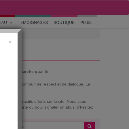
M'inscrire
|
Me connecter
|
? Visite guidée
EAUTE
TEMOIGNAGES
BOUTIQUE
PLUS...
×
auté
Démarche qualité
ter un espace commun de respect et de dialogue. La
rvices interactifs offerts sur le site. Nous vous
ve à cette Charte ou pour signaler un abus, n’hésitez