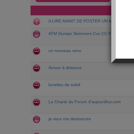
DERNIE
A LIRE AVANT DE POSTER UN MESSAGE
ATM Dumps Skimmers Cvv CC Fullz USA UK T
un nouveau venu
Amour à distance
lunettes de soleil
La Charte du Forum d'aujourdhui.com
je veux me desinscrire