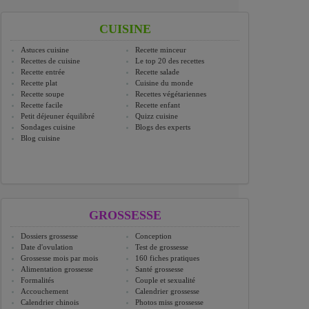
CUISINE
Astuces cuisine
Recette minceur
Recettes de cuisine
Le top 20 des recettes
Recette entrée
Recette salade
Recette plat
Cuisine du monde
Recette soupe
Recettes végétariennes
Recette facile
Recette enfant
Petit déjeuner équilibré
Quizz cuisine
Sondages cuisine
Blogs des experts
Blog cuisine
GROSSESSE
Dossiers grossesse
Conception
Date d'ovulation
Test de grossesse
Grossesse mois par mois
160 fiches pratiques
Alimentation grossesse
Santé grossesse
Formalités
Couple et sexualité
Accouchement
Calendrier grossesse
Calendrier chinois
Photos miss grossesse