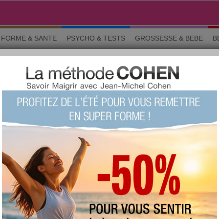
FORME & SANTE
PSYCHO & TESTS
GROSSESSE & BEBE
B
du Forum
LITÉ › LA CHARTE DU FORUM
o & tests
Grossesse
Maman & bébé
Beauté
La commun
position pour partager vos sentiments et vos informations, et doit res
in d’en assurer la convivialité.
, images, et, d’une manière générale, de tout contenu diffusé via les se
es principes et ses règles de fonctionnement. Pour toute question relati
era un plaisir de vous répondre.
Chercher un sujet particulier :