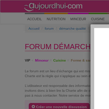
(current)
ACCUEIL
NUTRITION
MINCEUR
CUISINE
Accueil
forum
démarche qualité
La Charte 
FORUM DÉMARCHE QUA
VIP
Minceur
Cuisine
Forme & santé
Psych
Le forum est un lieu d’échange qui est mis à votre dis
Charte est la règle qui s’applique au sein de ce forum af
L’utilisateur est responsable des informations, messages
invitons donc à bien lire la Charte afin de connaitre s
pas à nous contacter. Notre service de modération se f
Créer une nouvelle discussion