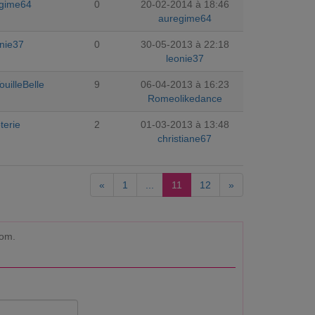
gime64
0
20-02-2014 à 18:46
auregime64
onie37
0
30-05-2013 à 22:18
leonie37
uilleBelle
9
06-04-2013 à 16:23
Romeolikedance
terie
2
01-03-2013 à 13:48
christiane67
«
1
...
11
12
»
com.