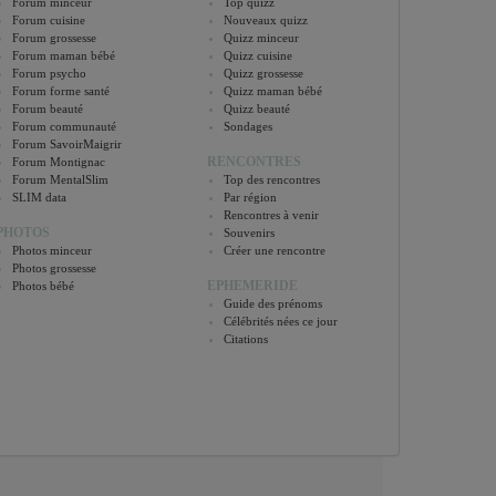
Forum minceur
Top quizz
Forum cuisine
Nouveaux quizz
Forum grossesse
Quizz minceur
Forum maman bébé
Quizz cuisine
Forum psycho
Quizz grossesse
Forum forme santé
Quizz maman bébé
Forum beauté
Quizz beauté
Forum communauté
Sondages
Forum SavoirMaigrir
RENCONTRES
Forum Montignac
Forum MentalSlim
Top des rencontres
SLIM data
Par région
Rencontres à venir
PHOTOS
Souvenirs
Photos minceur
Créer une rencontre
Photos grossesse
EPHEMERIDE
Photos bébé
Guide des prénoms
Célébrités nées ce jour
Citations