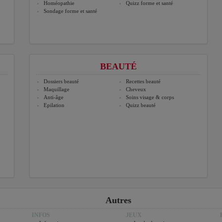
Homéopathie
Quizz forme et santé
Sondage forme et santé
BEAUTÉ
Dossiers beauté
Recettes beauté
Maquillage
Cheveux
Anti-âge
Soins visage & corps
Epilation
Quizz beauté
Autres
INFOS
JEUX