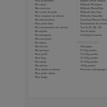
Mon programme
Régime Savoir Maigrir
Mes repas
Méthode Montignac
Mes exercices
Méthode MentalSlim
Ma courbe de poids
Méthode Slim Data
Mon compteur de calories
Méthodes Naturelles
Mes mensurations
Coaching Minceur Perso
Mon poids idéal
Entrainement du cervea
Ma consommation de calories
Test de QI
,
QE
,
QX
Ma règlette
Test de métier
Ma messagerie
Coaching Grossesse
Mes rencontres
TEMOIGNAGES
Ma région
Mes favoris
Témoigner
Mes groupes
0-15kg perdus
Mon profil
15-25kg perdus
Mon blog
25-35kg perdus
Mes amies
35-45kg perdus
Mes photos
+65kg perdus
Mon régime en photos
Nouveaux témoignages
Mon guide cadeau
Mon badge