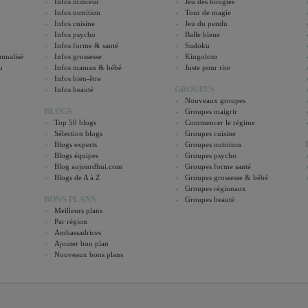
Infos minceur
Jeu des bougies
Infos nutrition
Tour de magie
Infos cuisine
Jeu du pendu
Infos psycho
Balle bleue
Infos forme & santé
Sudoku
nnalisé
Infos grossesse
Kingoloto
u
Infos maman & bébé
Juste pour rire
Infos bien-être
GROUPES
Infos beauté
Nouveaux groupes
BLOGS
Groupes maigrir
Top 50 blogs
Commencer le régime
Sélection blogs
Groupes cuisine
Blogs experts
Groupes nutrition
Blogs équipes
Groupes psycho
Blog aujourdhui.com
Groupes forme santé
Blogs de A à Z
Groupes grossesse & bébé
Groupes régionaux
BONS PLANS
Groupes beauté
Meilleurs plans
Par région
Ambassadrices
Ajouter bon plan
Nouveaux bons plans