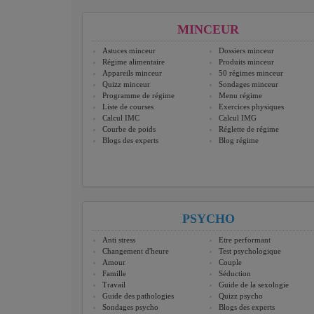
MINCEUR
Astuces minceur
Dossiers minceur
Régime alimentaire
Produits minceur
Appareils minceur
50 régimes minceur
Quizz minceur
Sondages minceur
Programme de régime
Menu régime
Liste de courses
Exercices physiques
Calcul IMC
Calcul IMG
Courbe de poids
Réglette de régime
Blogs des experts
Blog régime
PSYCHO
Anti stress
Etre performant
Changement d'heure
Test psychologique
Amour
Couple
Famille
Séduction
Travail
Guide de la sexologie
Guide des pathologies
Quizz psycho
Sondages psycho
Blogs des experts