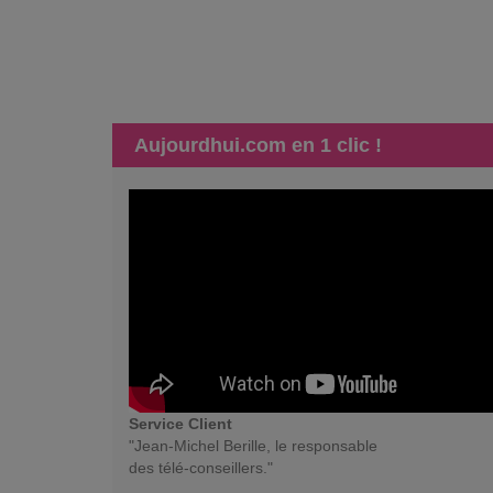
Aujourdhui.com en 1 clic !
Service Client
"Jean-Michel Berille, le responsable
des télé-conseillers."