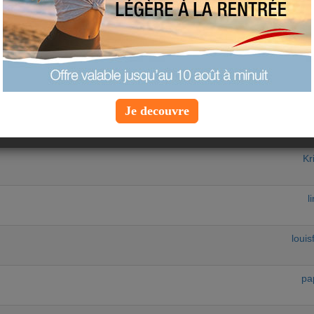
RS SUJETS
au
equipe-au
rack 1/2 Western Union Transfer
lukyb
Je decouvre
na
Kr
l
loui
pa