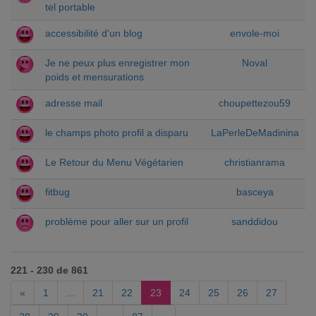
tel portable
accessibilité d'un blog
envole-moi
Je ne peux plus enregistrer mon
Noval
poids et mensurations
adresse mail
choupettezou59
le champs photo profil a disparu
LaPerleDeMadinina
Le Retour du Menu Végétarien
christianrama
fitbug
basceya
problème pour aller sur un profil
sanddidou
221 - 230 de 861
«
1
...
21
22
23
24
25
26
27