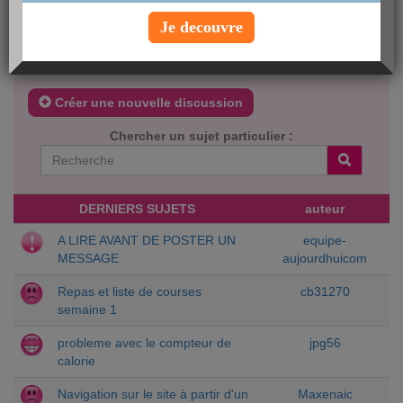
pour trouver des solutions à vos problèmes et vos interrogations,
et se fera un plaisir de vous assister le plus efficacement possible.
Je decouvre
Notre plus grand souhait est de vous permettre de profiter de
tous les services et outils offerts par le site, alors n’hésitez pas !
Créer une nouvelle discussion
Chercher un sujet particulier :
DERNIERS SUJETS
auteur
A LIRE AVANT DE POSTER UN
equipe-
MESSAGE
aujourdhuicom
Repas et liste de courses
cb31270
semaine 1
probleme avec le compteur de
jpg56
calorie
Navigation sur le site à partir d'un
Maxenaic