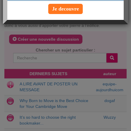
impossible d’accès. Ensuite, prenez le temps de bien nous
expliquer vos remarques et n’hésitez à nous donner des
Je decouvre
exemples concrets (adresse de la page, texte…). C’est à votre
tour de jouer ! Et n’oubliez pas, aujourdhui.com est votre site
donc à vous aussi d’apporter votre pierre à l’édifice.
Créer une nouvelle discussion
Chercher un sujet particulier :
DERNIERS SUJETS
auteur
A LIRE AVANT DE POSTER UN
equipe-
MESSAGE
aujourdhuicom
Why Born to Move is the Best Choice
dogaf
for Your Cambridge Move
It's so hard to choose the right
Wuzzy
bookmaker...