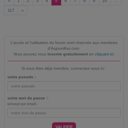
«
1
2
3
4
5
6
7
8
9
10
...
117
»
L’accès et l’utilisation du forum sont réservés aux membres
d'Aujourdhui.com.
Vous pouvez vous
inscrire gratuitement
en
cliquant ici
.
Si vous êtes déjà membre, connectez-vous ici :
votre pseudo :
votre mot de passe :
(envoyé par email)
VALIDER