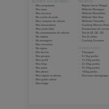
RESERVE AUX MEMBRES
PREMIUM
Mon programme
Régime Savoir Maigrir
Mes repas
Méthode Montignac
Mes exercices
Méthode MentalSlim
Ma courbe de poids
Méthode Slim Data
Mon compteur de calories
Méthodes Naturelles
Mes mensurations
Coaching Minceur Perso
Mon poids idéal
Entrainement du cervea
Ma consommation de calories
Test de QI
,
QE
,
QX
Ma règlette
Test de métier
Ma messagerie
Coaching Grossesse
Mes rencontres
TEMOIGNAGES
Ma région
Mes favoris
Témoigner
Mes groupes
0-15kg perdus
Mon profil
15-25kg perdus
Mon blog
25-35kg perdus
Mes amies
35-45kg perdus
Mes photos
+65kg perdus
Mon régime en photos
Nouveaux témoignages
Mon guide cadeau
Mon badge