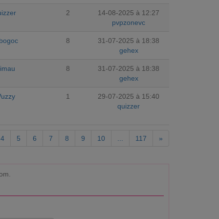
izzer
2
14-08-2025 à 12:27
pvpzonevc
bogoc
8
31-07-2025 à 18:38
gehex
himau
8
31-07-2025 à 18:38
gehex
uzzy
1
29-07-2025 à 15:40
quizzer
4
5
6
7
8
9
10
...
117
»
com.