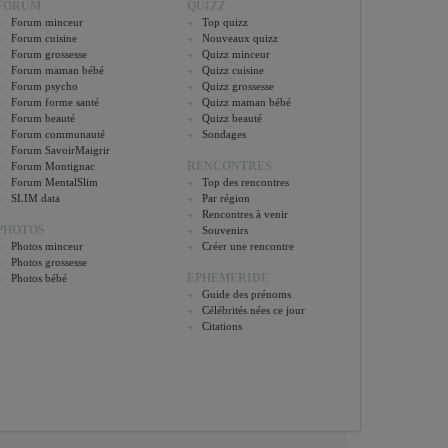
FORUM
QUIZZ
Forum minceur
Top quizz
Forum cuisine
Nouveaux quizz
Forum grossesse
Quizz minceur
Forum maman bébé
Quizz cuisine
Forum psycho
Quizz grossesse
Forum forme santé
Quizz maman bébé
Forum beauté
Quizz beauté
Forum communauté
Sondages
Forum SavoirMaigrir
RENCONTRES
Forum Montignac
Forum MentalSlim
Top des rencontres
SLIM data
Par région
Rencontres à venir
PHOTOS
Souvenirs
Photos minceur
Créer une rencontre
Photos grossesse
EPHEMERIDE
Photos bébé
Guide des prénoms
Célébrités nées ce jour
Citations