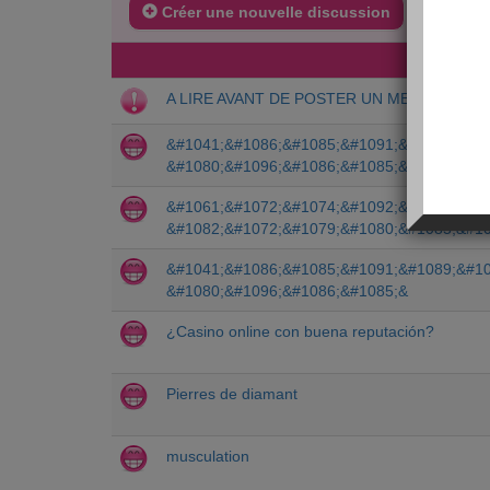
Créer une nouvelle discussion
DERNIE
A LIRE AVANT DE POSTER UN MESSAGE
&#1041;&#1086;&#1085;&#1091;&#1089;&#10
&#1080;&#1096;&#1086;&#1085;&
&#1061;&#1072;&#1074;&#1092;&#1089;&#10
&#1082;&#1072;&#1079;&#1080;&#1085;&#10
&#1041;&#1086;&#1085;&#1091;&#1089;&#10
&#1080;&#1096;&#1086;&#1085;&
¿Casino online con buena reputación?
Pierres de diamant
musculation