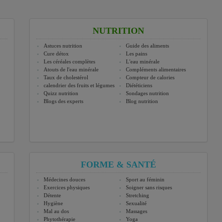
NUTRITION
Astuces nutrition
Guide des aliments
Cure détox
Les pains
Les céréales complètes
L'eau minérale
Atouts de l'eau minérale
Compléments alimentaires
Taux de cholestérol
Compteur de calories
calendrier des fruits et légumes
Diététiciens
Quizz nutrition
Sondages nutrition
Blogs des experts
Blog nutrition
FORME & SANTÉ
Médecines douces
Sport au féminin
Exercices physiques
Soigner sans risques
Détente
Stretching
Hygiène
Sexualité
Mal au dos
Massages
Phytothérapie
Yoga