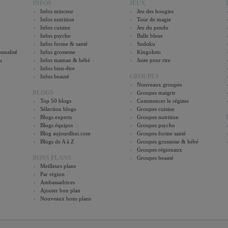
INFOS
JEUX
Infos minceur
Jeu des bougies
Infos nutrition
Tour de magie
Infos cuisine
Jeu du pendu
Infos psycho
Balle bleue
Infos forme & santé
Sudoku
nnalisé
Infos grossesse
Kingoloto
u
Infos maman & bébé
Juste pour rire
Infos bien-être
GROUPES
Infos beauté
Nouveaux groupes
BLOGS
Groupes maigrir
Top 50 blogs
Commencer le régime
Sélection blogs
Groupes cuisine
Blogs experts
Groupes nutrition
Blogs équipes
Groupes psycho
Blog aujourdhui.com
Groupes forme santé
Blogs de A à Z
Groupes grossesse & bébé
Groupes régionaux
BONS PLANS
Groupes beauté
Meilleurs plans
Par région
Ambassadrices
Ajouter bon plan
Nouveaux bons plans