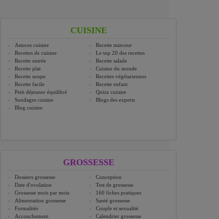
CUISINE
Astuces cuisine
Recette minceur
Recettes de cuisine
Le top 20 des recettes
Recette entrée
Recette salade
Recette plat
Cuisine du monde
Recette soupe
Recettes végétariennes
Recette facile
Recette enfant
Petit déjeuner équilibré
Quizz cuisine
Sondages cuisine
Blogs des experts
Blog cuisine
GROSSESSE
Dossiers grossesse
Conception
Date d'ovulation
Test de grossesse
Grossesse mois par mois
160 fiches pratiques
Alimentation grossesse
Santé grossesse
Formalités
Couple et sexualité
Accouchement
Calendrier grossesse