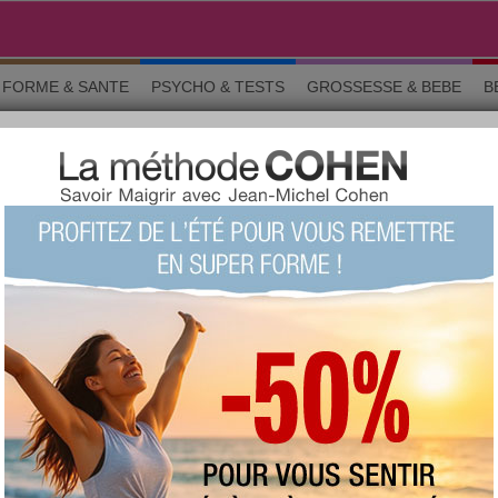
FORME & SANTE
PSYCHO & TESTS
GROSSESSE & BEBE
B
 et améliorations
LITÉ › SUGGESTIONS ET AMÉ
o & tests
Grossesse
Maman & bébé
Beauté
La commun
e qualité. Le but principal est d’améliorer le site aujourdhui.com selon
er librement et de nous donner votre avis sur le site. Le but est de fa
itez pas à noter tout ce qui vous semble incohérent, compliqué ou imp
er des exemples concrets (adresse de la page, texte…). C’est à votre t
édifice.