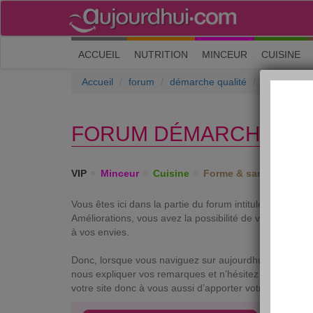
(current)
ACCUEIL
NUTRITION
MINCEUR
CUISINE
Accueil
forum
démarche qualité
Suggestions
FORUM DÉMARCHE QUA
VIP
Minceur
Cuisine
Forme & santé
Psych
Vous êtes ici dans la partie du forum intitulée démarch
Améliorations, vous avez la possibilité de vous exprim
à vos envies.
Donc, lorsque vous naviguez sur aujourdhui.com, n’hés
nous expliquer vos remarques et n’hésitez à nous donn
votre site donc à vous aussi d’apporter votre pierre à l’