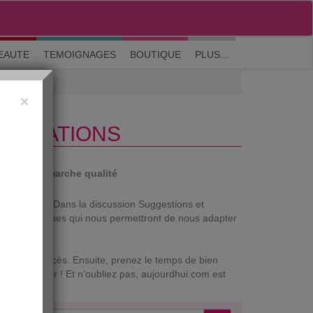
M'inscrire
|
Me connecter
|
? Visite guidée
EAUTE
TEMOIGNAGES
BOUTIQUE
PLUS...
×
LIORATIONS
auté
Démarche qualité
 vos attentes. Dans la discussion Suggestions et
ire des remarques qui nous permettront de nous adapter
ossible d’accès. Ensuite, prenez le temps de bien
our de jouer ! Et n’oubliez pas, aujourdhui.com est