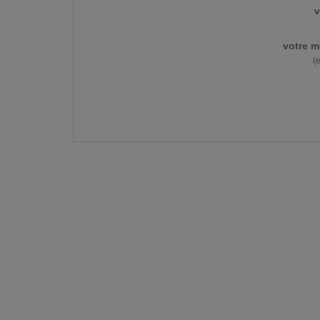
v
votre m
(