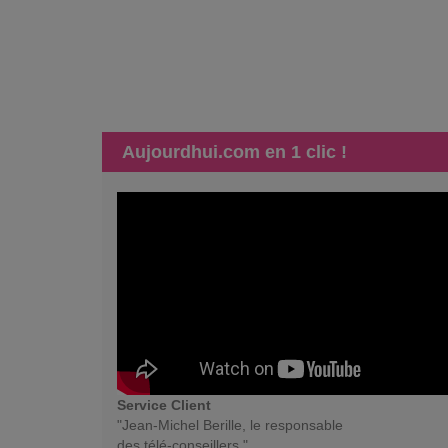
Aujourdhui.com en 1 clic !
Service Client
"Jean-Michel Berille, le responsable
des télé-conseillers."