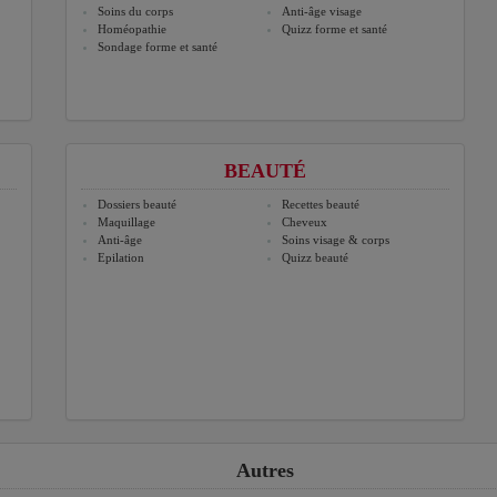
Soins du corps
Anti-âge visage
Homéopathie
Quizz forme et santé
Sondage forme et santé
BEAUTÉ
Dossiers beauté
Recettes beauté
Maquillage
Cheveux
Anti-âge
Soins visage & corps
Epilation
Quizz beauté
Autres