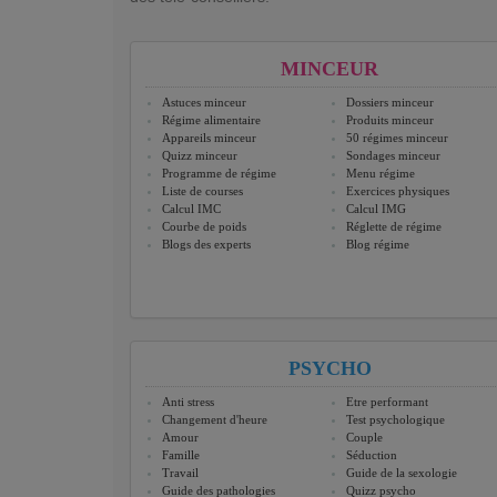
MINCEUR
Astuces minceur
Dossiers minceur
Régime alimentaire
Produits minceur
Appareils minceur
50 régimes minceur
Quizz minceur
Sondages minceur
Programme de régime
Menu régime
Liste de courses
Exercices physiques
Calcul IMC
Calcul IMG
Courbe de poids
Réglette de régime
Blogs des experts
Blog régime
PSYCHO
Anti stress
Etre performant
Changement d'heure
Test psychologique
Amour
Couple
Famille
Séduction
Travail
Guide de la sexologie
Guide des pathologies
Quizz psycho