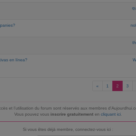
qu
mpanies?
no
t
ivas en línea?
W
«
1
2
3
ccès et l’utilisation du forum sont réservés aux membres d'Aujourdhui.
Vous pouvez vous
inscrire gratuitement
en
cliquant ici
.
Si vous êtes déjà membre, connectez-vous ici :