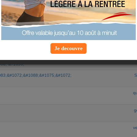
Chercher un sujet particulier :
RS SUJETS
a
equipe-a
83;&#1072;&#1088;&#1075;&#1072;
S
Je decouvre
80;&#1079;
S
86; &#1090;
83;&#1072;&#1088;&#1075;&#1072;
S
qu
g
ve