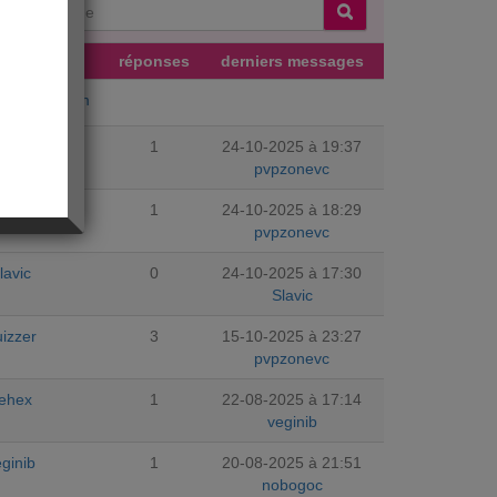
uteur
réponses
derniers messages
ujourdhuicom
lavic
1
24-10-2025 à 19:37
pvpzonevc
lavic
1
24-10-2025 à 18:29
pvpzonevc
lavic
0
24-10-2025 à 17:30
Slavic
izzer
3
15-10-2025 à 23:27
pvpzonevc
ehex
1
22-08-2025 à 17:14
veginib
ginib
1
20-08-2025 à 21:51
nobogoc