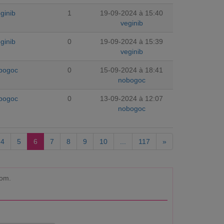
ginib
1
19-09-2024 à 15:40
veginib
ginib
0
19-09-2024 à 15:39
veginib
bogoc
0
15-09-2024 à 18:41
nobogoc
bogoc
0
13-09-2024 à 12:07
nobogoc
4
5
6
7
8
9
10
...
117
»
com.