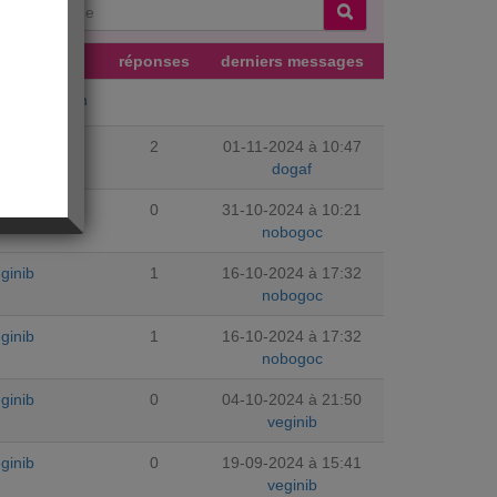
uteur
réponses
derniers messages
ujourdhuicom
SIgoal
2
01-11-2024 à 10:47
dogaf
bogoc
0
31-10-2024 à 10:21
nobogoc
ginib
1
16-10-2024 à 17:32
nobogoc
ginib
1
16-10-2024 à 17:32
nobogoc
ginib
0
04-10-2024 à 21:50
veginib
ginib
0
19-09-2024 à 15:41
veginib