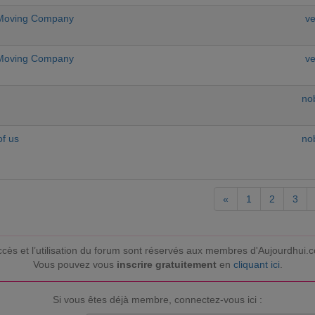
 Moving Company
ve
 Moving Company
ve
no
of us
no
«
1
2
3
ccès et l’utilisation du forum sont réservés aux membres d'Aujourdhui.
Vous pouvez vous
inscrire gratuitement
en
cliquant ici
.
Si vous êtes déjà membre, connectez-vous ici :