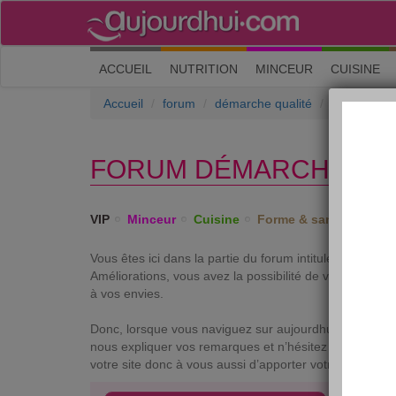
(current)
ACCUEIL
NUTRITION
MINCEUR
CUISINE
Accueil
forum
démarche qualité
Suggestions
FORUM DÉMARCHE QUA
VIP
Minceur
Cuisine
Forme & santé
Psych
Vous êtes ici dans la partie du forum intitulée démarch
Améliorations, vous avez la possibilité de vous exprim
à vos envies.
Donc, lorsque vous naviguez sur aujourdhui.com, n’hés
nous expliquer vos remarques et n’hésitez à nous donn
votre site donc à vous aussi d’apporter votre pierre à l’