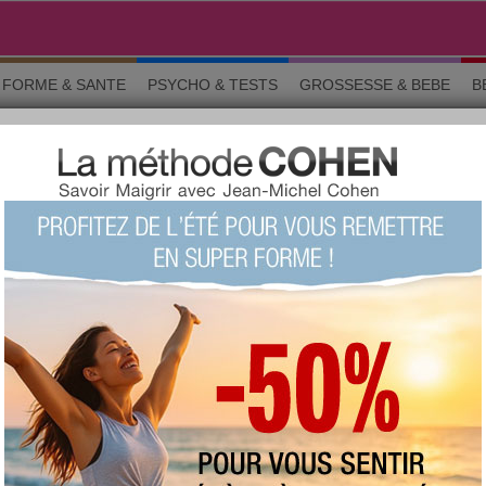
FORME & SANTE
PSYCHO & TESTS
GROSSESSE & BEBE
B
 et améliorations
LITÉ › SUGGESTIONS ET AMÉ
o & tests
Grossesse
Maman & bébé
Beauté
La commun
e qualité. Le but principal est d’améliorer le site aujourdhui.com selon
er librement et de nous donner votre avis sur le site. Le but est de fa
itez pas à noter tout ce qui vous semble incohérent, compliqué ou imp
er des exemples concrets (adresse de la page, texte…). C’est à votre t
édifice.