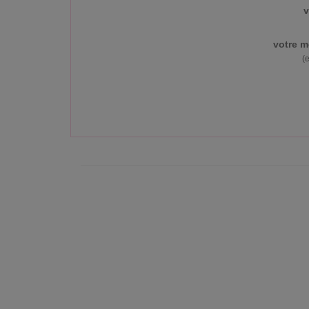
v
votre m
(