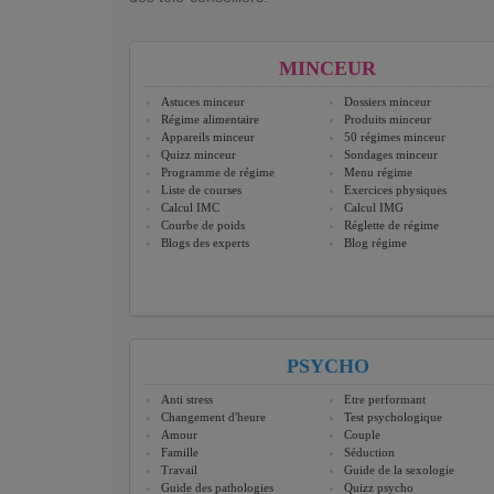
MINCEUR
Astuces minceur
Dossiers minceur
Régime alimentaire
Produits minceur
Appareils minceur
50 régimes minceur
Quizz minceur
Sondages minceur
Programme de régime
Menu régime
Liste de courses
Exercices physiques
Calcul IMC
Calcul IMG
Courbe de poids
Réglette de régime
Blogs des experts
Blog régime
PSYCHO
Anti stress
Etre performant
Changement d'heure
Test psychologique
Amour
Couple
Famille
Séduction
Travail
Guide de la sexologie
Guide des pathologies
Quizz psycho