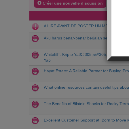
Créer une nouvelle discussion
DERNIE
A LIRE AVANT DE POSTER UN MESSAGE
Aku harus benar-benar berjalan selepas dia. Ja
WhiteBIT: Kripto Yat&#305;r&#305;mlar&#305;
Yap
Hayat Estate: A Reliable Partner for Buying Pro
What online resources contain useful tips about
The Benefits of Bilstein Shocks for Rocky Terra
Excellent Customer Support at Born to Move