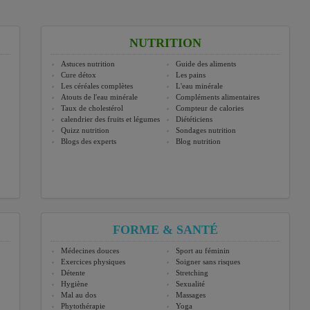
NUTRITION
Astuces nutrition
Guide des aliments
Cure détox
Les pains
Les céréales complètes
L'eau minérale
Atouts de l'eau minérale
Compléments alimentaires
Taux de cholestérol
Compteur de calories
calendrier des fruits et légumes
Diététiciens
Quizz nutrition
Sondages nutrition
Blogs des experts
Blog nutrition
FORME & SANTÉ
Médecines douces
Sport au féminin
Exercices physiques
Soigner sans risques
Détente
Stretching
Hygiène
Sexualité
Mal au dos
Massages
Phytothérapie
Yoga