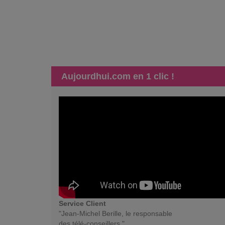
Aujourdhui.com en 1 clic !
Service Client
"Jean-Michel Berille, le responsable
des télé-conseillers."