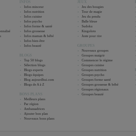
INFOS
JEUX
Infos minceur
Jeu des bougies
Infos nutrition
Tour de magie
Infos cuisine
Jeu du pendu
Infos psycho
Balle bleue
Infos forme & santé
Sudoku
nnalisé
Infos grossesse
Kingoloto
u
Infos maman & bébé
Juste pour rire
Infos bien-être
GROUPES
Infos beauté
Nouveaux groupes
BLOGS
Groupes maigrir
Top 50 blogs
Commencer le régime
Sélection blogs
Groupes cuisine
Blogs experts
Groupes nutrition
Blogs équipes
Groupes psycho
Blog aujourdhui.com
Groupes forme santé
Blogs de A à Z
Groupes grossesse & bébé
Groupes régionaux
BONS PLANS
Groupes beauté
Meilleurs plans
Par région
Ambassadrices
Ajouter bon plan
Nouveaux bons plans