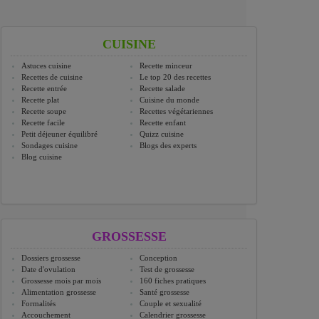
CUISINE
Astuces cuisine
Recette minceur
Recettes de cuisine
Le top 20 des recettes
Recette entrée
Recette salade
Recette plat
Cuisine du monde
Recette soupe
Recettes végétariennes
Recette facile
Recette enfant
Petit déjeuner équilibré
Quizz cuisine
Sondages cuisine
Blogs des experts
Blog cuisine
GROSSESSE
Dossiers grossesse
Conception
Date d'ovulation
Test de grossesse
Grossesse mois par mois
160 fiches pratiques
Alimentation grossesse
Santé grossesse
Formalités
Couple et sexualité
Accouchement
Calendrier grossesse