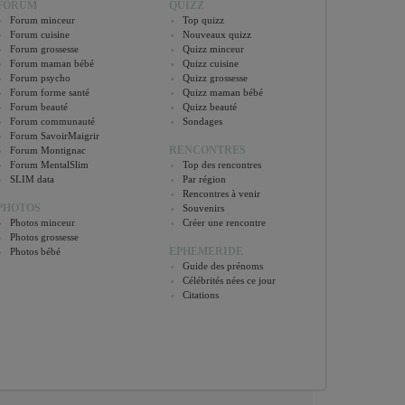
FORUM
QUIZZ
Forum minceur
Top quizz
Forum cuisine
Nouveaux quizz
Forum grossesse
Quizz minceur
Forum maman bébé
Quizz cuisine
Forum psycho
Quizz grossesse
Forum forme santé
Quizz maman bébé
Forum beauté
Quizz beauté
Forum communauté
Sondages
Forum SavoirMaigrir
RENCONTRES
Forum Montignac
Forum MentalSlim
Top des rencontres
SLIM data
Par région
Rencontres à venir
PHOTOS
Souvenirs
Photos minceur
Créer une rencontre
Photos grossesse
EPHEMERIDE
Photos bébé
Guide des prénoms
Célébrités nées ce jour
Citations