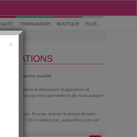
M'inscrire
|
Me connecter
|
? Visite guidée
EAUTE
TEMOIGNAGES
BOUTIQUE
PLUS...
×
LIORATIONS
auté
Démarche qualité
 vos attentes. Dans la discussion Suggestions et
ire des remarques qui nous permettront de nous adapter
ossible d’accès. Ensuite, prenez le temps de bien
our de jouer ! Et n’oubliez pas, aujourdhui.com est