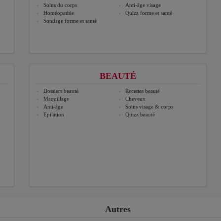
Soins du corps
Anti-âge visage
Homéopathie
Quizz forme et santé
Sondage forme et santé
BEAUTÉ
Dossiers beauté
Recettes beauté
Maquillage
Cheveux
Anti-âge
Soins visage & corps
Epilation
Quizz beauté
Autres