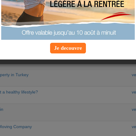
Chercher un sujet particulier :
RS SUJETS
a
equipe-a
di kita hidup-saya mengikuti dia-dia adalah dari saya.
ME
Je decouvre
n&#305;z&#305; Güvenle ve Kârl&#305; Bir &#350;ekilde
no
perty in Turkey
ve
 a healthy lifestyle?
ve
in
ve
 Moving Company
ve