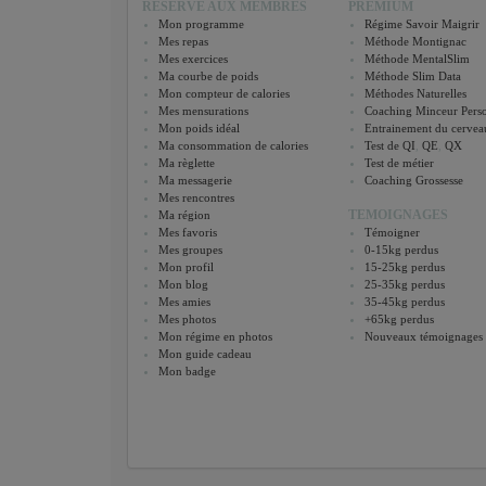
RESERVE AUX MEMBRES
PREMIUM
Mon programme
Régime Savoir Maigrir
Mes repas
Méthode Montignac
Mes exercices
Méthode MentalSlim
Ma courbe de poids
Méthode Slim Data
Mon compteur de calories
Méthodes Naturelles
Mes mensurations
Coaching Minceur Perso
Mon poids idéal
Entrainement du cervea
Ma consommation de calories
Test de QI
,
QE
,
QX
Ma règlette
Test de métier
Ma messagerie
Coaching Grossesse
Mes rencontres
TEMOIGNAGES
Ma région
Mes favoris
Témoigner
Mes groupes
0-15kg perdus
Mon profil
15-25kg perdus
Mon blog
25-35kg perdus
Mes amies
35-45kg perdus
Mes photos
+65kg perdus
Mon régime en photos
Nouveaux témoignages
Mon guide cadeau
Mon badge