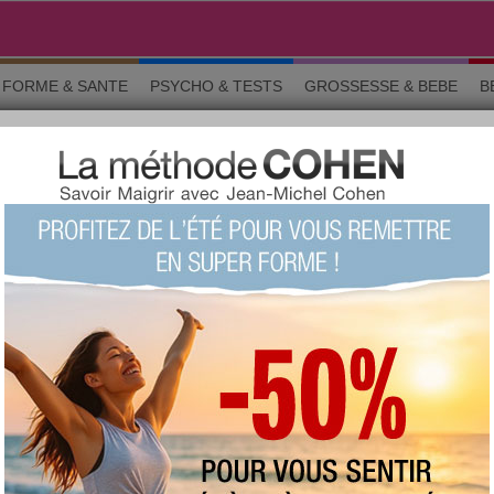
FORME & SANTE
PSYCHO & TESTS
GROSSESSE & BEBE
B
rcices
vélo d'appartement
É › FITNESS ET EXERCICES
o & tests
Grossesse
Maman & bébé
Beauté
La commun
sont celles des membres d'aujourdhui.com. Avant de suivre un conseil e
ignaler un abus
GE