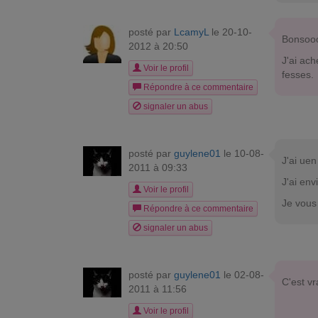
posté par
LcamyL
le 20-10-
Bonsooo
2012 à 20:50
J'ai ach
Voir le profil
fesses.
Répondre à ce commentaire
signaler un abus
posté par
guylene01
le 10-08-
J'ai ue
2011 à 09:33
J'ai env
Voir le profil
Je vous
Répondre à ce commentaire
signaler un abus
posté par
guylene01
le 02-08-
C'est vr
2011 à 11:56
Voir le profil