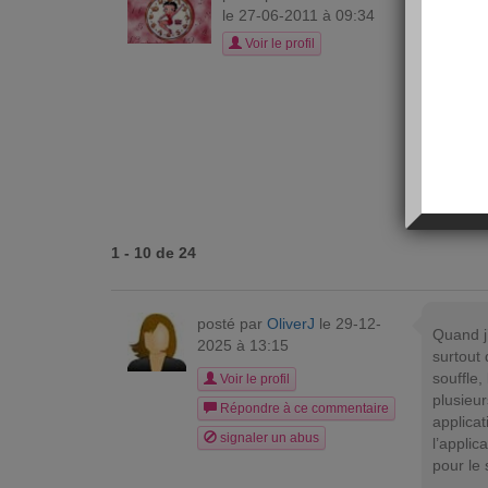
v
le 27-06-2011 à 09:34
bjr
Voir le profil
ses en
combien
cela en
merci 
1 - 10 de 24
posté par
OliverJ
le 29-12-
Quand j’
2025 à 13:15
surtout 
souffle,
Voir le profil
plusieur
Répondre à ce commentaire
applica
signaler un abus
l’applic
pour le 