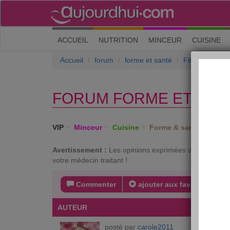
(current)
ACCUEIL
NUTRITION
MINCEUR
CUISINE
Accueil
forum
forme et santé
Fitness et exe
FORUM FORME ET SANT
VIP
Minceur
Cuisine
Forme & santé
Psych
Avertissement :
Les opinions exprimées dans ce forum 
votre médecin traitant !
Commenter
ajouter aux favoris
s
AUTEUR
MESSA
posté par
carole2011