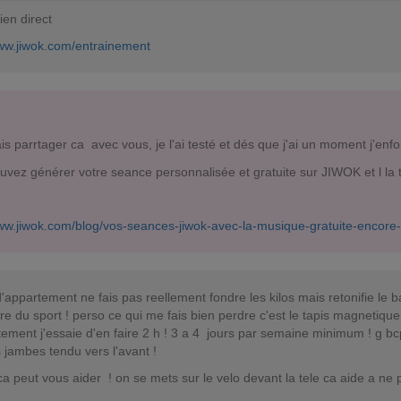
lien direct
www.jiwok.com/entrainement
ais parrtager ca avec vous, je l'ai testé et dés que j'ai un moment j'e
vez générer votre seance personnalisée et gratuite sur JIWOK et l la te
www.jiwok.com/blog/vos-seances-jiwok-avec-la-musique-gratuite-encore-p
d'appartement ne fais pas reellement fondre les kilos mais retonifie le ba
ire du sport ! perso ce qui me fais bien perdre c'est le tapis magnetique c
ement j'essaie d'en faire 2 h ! 3 a 4 jours par semaine minimum ! g bcp 
 jambes tendu vers l'avant !
 ca peut vous aider ! on se mets sur le velo devant la tele ca aide a ne 