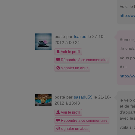
Voici le 
http://
posté par
Isazou
le 27-10-
Bonsoir,
2012 à 00:24
Je voul
Voir le profil
Vous pou
Répondre à ce commentaire
A++
signaler un abus
http://
posté par
sasadu59
le 21-10-
le velo 
2012 à 13:43
et de fa
d'appart
Voir le profil
avec les
Répondre à ce commentaire
voila si
signaler un abus