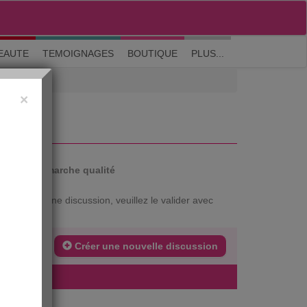
M'inscrire
|
Me connecter
|
? Visite guidée
EAUTE
TEMOIGNAGES
BOUTIQUE
PLUS...
×
auté
Démarche qualité
xtrait d'une discussion, veuillez le valider avec
Créer une nouvelle discussion