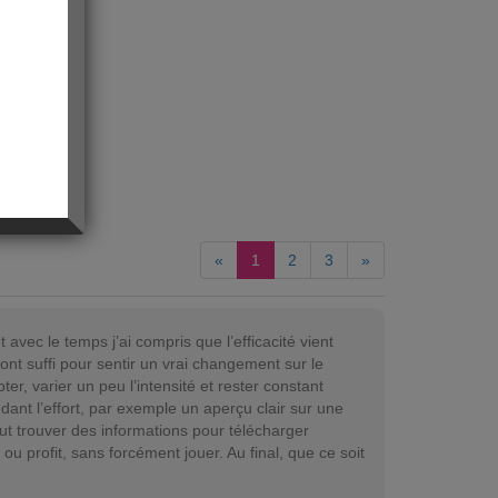
«
1
2
3
»
vec le temps j’ai compris que l’efficacité vient
ont suffi pour sentir un vrai changement sur le
er, varier un peu l’intensité et rester constant
dant l’effort, par exemple un aperçu clair sur une
ut trouver des informations pour télécharger
ou profit, sans forcément jouer. Au final, que ce soit