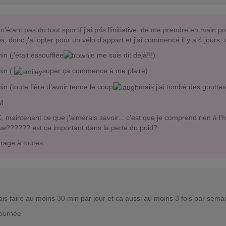
n'étant pas du tout sportif j'ai pris l'initiative de me prendre en main
os, donc j'ai opter pour un vélo d'appart et j'ai commencé il y a 4 jours,
in (j'était éssoufflée
je me suis dit déjà!!!)
min (
super ça commence à me plaire)
in (toute fière d'avoir tenue le coup
mais j'ai tombé des gouttes
M
maintenant ce que j'aimerais savoir... c'est que je comprend rien à l'
ue?????? est ce important dans la perte du poid?
rage à toutes
ais faire au moins 30 min par jour et ca aussi au moins 3 fois par sem
ournée