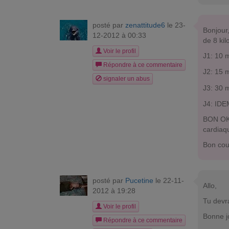
posté par
zenattitude6
le 23-
Bonjour,
12-2012 à 00:33
de 8 kil
Voir le profil
J1: 10 m
Répondre à ce commentaire
J2: 15 
signaler un abus
J3: 30 m
J4: IDE
BON OK, 
cardiaq
Bon cou
posté par
Pucetine
le 22-11-
Allo,
2012 à 19:28
Tu devr
Voir le profil
Bonne j
Répondre à ce commentaire