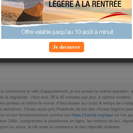
élo d'appartement
core moi une simple question
 de temps par jour doit t'on faire du vélo d'appartement pour que
 devienne vraiment éfficace,
Je decouvre
beaucoup carole
ai commencé le vélo d’appartement, je me posais la même question, et a
de la régularité : chez moi, 30 à 45 minutes par jour, à rythme modéré, 
 les jambes et même le moral. Il faut laisser au corps le temps de s’adapt
s semaines. J’avais aussi pris l’habitude de lire des choses légères pen
tion et son fonctionnement comme sur
https://1winbj.org/app/
où l’on pe
ation 1Win, comprendre la plateforme en ligne, les notions de jeu, depot 
sport ou autre, la clé reste la constance et des objectifs réalistes.