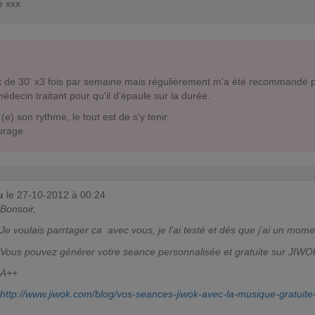
e xxx
rt de 30' x3 fois par semaine mais régulièrement m'a été recommandé p
édecin traitant pour qu'il d'épaule sur la durée.
e) son rythme, le tout est de s'y tenir.
urage
u
le 27-10-2012 à 00:24
Bonsoir,
Je voulais parrtager ca avec vous, je l'ai testé et dés que j'ai un mo
Vous pouvez générer votre seance personnalisée et gratuite sur JIWOK et
A++
http://www.jiwok.com/blog/vos-seances-jiwok-avec-la-musique-gratuite-