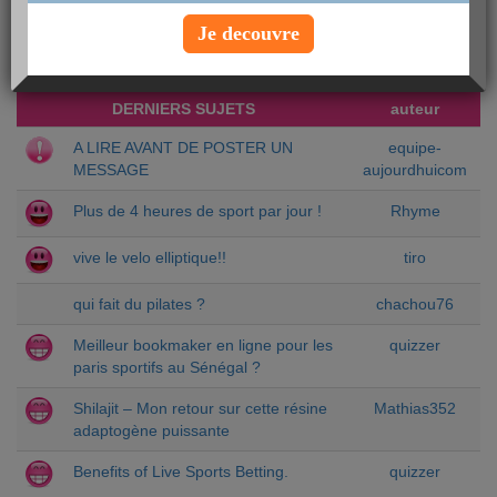
Chercher un sujet particulier :
Je decouvre
DERNIERS SUJETS
auteur
A LIRE AVANT DE POSTER UN
equipe-
MESSAGE
aujourdhuicom
Plus de 4 heures de sport par jour !
Rhyme
vive le velo elliptique!!
tiro
qui fait du pilates ?
chachou76
Meilleur bookmaker en ligne pour les
quizzer
paris sportifs au Sénégal ?
Shilajit – Mon retour sur cette résine
Mathias352
adaptogène puissante
Benefits of Live Sports Betting.
quizzer