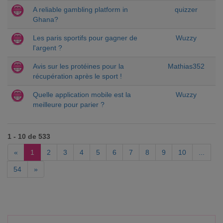
A reliable gambling platform in
quizzer
Ghana?
Les paris sportifs pour gagner de
Wuzzy
l'argent ?
Avis sur les protéines pour la
Mathias352
récupération après le sport !
Quelle application mobile est la
Wuzzy
meilleure pour parier ?
1 - 10 de 533
«
1
2
3
4
5
6
7
8
9
10
...
54
»