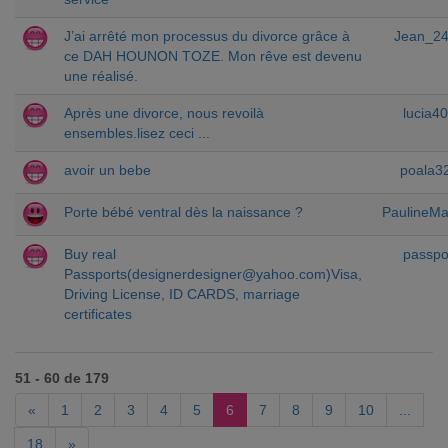
J’ai arrêté mon processus du divorce grâce à
Jean_2
ce DAH HOUNON TOZE. Mon rêve est devenu
une réalisé.
Après une divorce, nous revoilà
lucia4
ensembles.lisez ceci ...
avoir un bebe
poala3
Porte bébé ventral dès la naissance ?
PaulineM
Buy real
passpo
Passports(
designerdesigner@yahoo.com
)Visa,
Driving License, ID CARDS, marriage
certificates
51 - 60 de 179
«
1
2
3
4
5
6
7
8
9
10
...
18
»