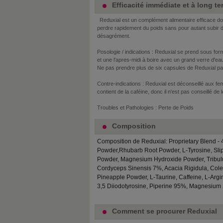
Efficacité immédiate et à long t
Reduxial est un complément alimentaire efficace d
perdre rapidement du poids sans pour autant subir d
désagrément.
Posologie / indications : Reduxial se prend sous for
et une l'apres-midi à boire avec un grand verre d'ea
Ne pas prendre plus de six capsules de Reduxial par
Contre-indications : Reduxial est déconseillé aux fem
contient de la caféine, donc il n'est pas conseillé de
Troubles et Pathologies : Perte de Poids
Composition
Composition de Reduxial: Proprietary Blend -
Powder,Rhubarb Root Powder, L-Tyrosine, Sli
Powder, Magnesium Hydroxide Powder, Tribulu
Cordyceps Sinensis 7%, Acacia Rigidula, Coleu
Pineapple Powder, L-Taurine, Caffeine, L-Arg
3,5 Diiodotyrosine, Piperine 95%, Magnesium 
Comment se procurer Reduxial