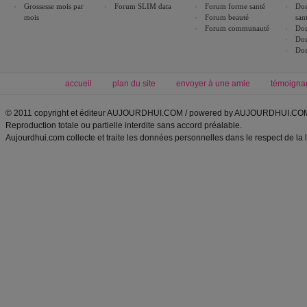
Grossesse mois par
Forum SLIM data
Forum forme santé
Dos
mois
Forum beauté
san
Forum communauté
Dos
Dos
Dos
accueil
plan du site
envoyer à une amie
témoigna
© 2011 copyright et éditeur AUJOURDHUI.COM / powered by AUJOURDHUI.CO
Reproduction totale ou partielle interdite sans accord préalable.
Aujourdhui.com collecte et traite les données personnelles dans le respect de la 