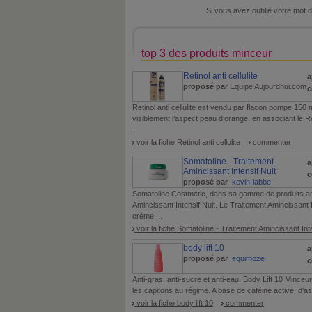
Si vous avez oublié votre mot 
top 3 des produits minceur
Retinol anti cellulite
a
proposé par
Equipe Aujourdhui.com
c
Retinol anti cellulite est vendu par flacon pompe 150 
visiblement l’aspect peau d’orange, en associant le Réti
...
voir la fiche Retinol anti cellulite
commenter
Somatoline - Traitement
a
Amincissant Intensif Nuit
c
proposé par
kevin-labbe
Somatoline Costmetic, dans sa gamme de produits am
Amincissant Intensif Nuit. Le Traitement Amincissant 
crème ...
voir la fiche Somatoline - Traitement Amincissant Inte
body lift 10
a
proposé par
equimoze
c
Anti-gras, anti-sucre et anti-eau, Body Lift 10 Minceur
les capitons au régime. A base de caféine active, d'asp
voir la fiche body lift 10
commenter