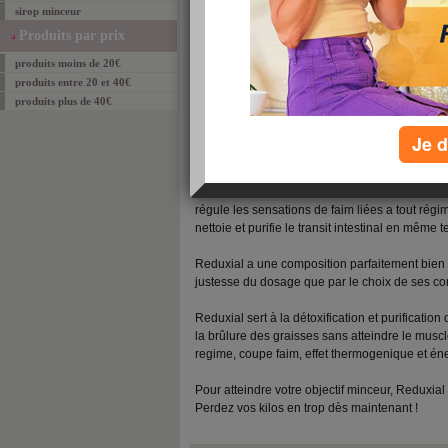
commenter ce produit
sirop minceur
Description
Produits par prix
produits moins de 20€
Reduxial a été crée pour faire face à une situa
produits entre 20 et 40€
alimentaires se sont fortement accentués ces 
produits plus de 40€
conséquent, ils sont à l'origine de nombreus
un véritable problème de santé publique.
Je d
Comment faire rimer les mots Maigrir et Plaisir
Reduxial est un produit complet qui dynamise l
régule les sensations de faim liées a tout régi
nettoie et purifie le transit intestinal en même 
Reduxial a une composition parfaitement bien f
justesse du dosage que par le choix de ses c
Reduxial sert à la détoxification et purification
la brûlure des graisses sans atteindre le muscle
regime, coupe faim, effet thermogenique et én
Pour atteindre votre objectif minceur, Reduxial e
Perdez vos kilos en trop dès maintenant !