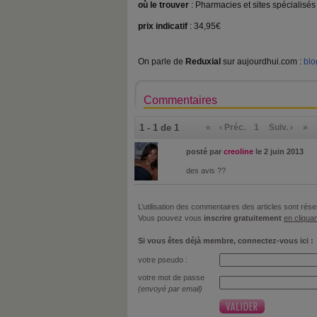
où le trouver
: Pharmacies et sites spécialisés
prix indicatif
: 34,95€
On parle de
Reduxial
sur aujourdhui.com :
blo
Commentaires
1 - 1 de 1
«
‹ Préc.
1
Suiv. ›
»
posté par
creoline
le 2 juin 2013
des avis ??
L’utilisation des commentaires des articles sont r
Vous pouvez vous
inscrire gratuitement
en cliquan
Si vous êtes déjà membre, connectez-vous ici :
votre pseudo :
votre mot de passe
(envoyé par email)