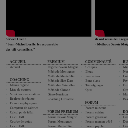
Service Client
ils ont réussi leur rég
"Jean-Michel Berille, le responsable
- Méthode Savoir Maig
des télé-conseillers."
ACCUEIL
PREMIUM
COMMUNAUTÉ
RU
Accueil
Régime Savoir Maigrir
Groupes
Min
Méthode Montignac
Blogs
Nut
Méthode MentalSlim
Rencontres
Cui
COACHING
Méthode Slim Data
Bons plans
Psy
Menus régime
Méthodes Naturelles
Témoignages
For
Liste de courses
Méthode Chrono-
Quiz
Gro
Suivi des mensurations
Géno-Nutrition
Ma
Réglette de régime
Coaching Grossesse
Bea
FORUM
Exercices physiques
Compteur de calories
Forum minceur
FORUM PREMIUM
DO
Calcul poids idéal
Forum cuisine
Calcul IMC
Forum Savoir Maigrir
Forum grossesse
Dos
Courbe de poids
Forum Montignac
Forum maman bébé
Dos
Calcul IMG
Forum MentalSlim
Forum psycho
Dos