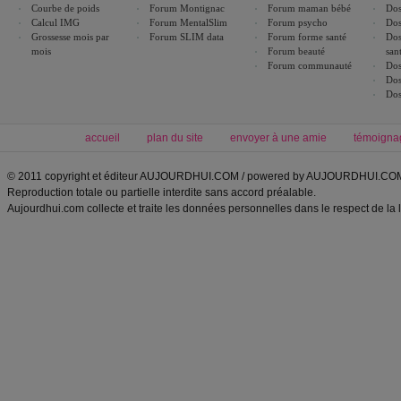
Courbe de poids
Forum Montignac
Forum maman bébé
Dos
Calcul IMG
Forum MentalSlim
Forum psycho
Dos
Grossesse mois par
Forum SLIM data
Forum forme santé
Dos
mois
Forum beauté
san
Forum communauté
Dos
Dos
Dos
accueil
plan du site
envoyer à une amie
témoigna
© 2011 copyright et éditeur AUJOURDHUI.COM / powered by AUJOURDHUI.CO
Reproduction totale ou partielle interdite sans accord préalable.
Aujourdhui.com collecte et traite les données personnelles dans le respect de la 