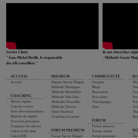
Service Client
ils ont réussi leur rég
"Jean-Michel Berille, le responsable
- Méthode Savoir Maig
des télé-conseillers."
ACCUEIL
PREMIUM
COMMUNAUTÉ
RU
Accueil
Régime Savoir Maigrir
Groupes
Min
Méthode Montignac
Blogs
Nut
Méthode MentalSlim
Rencontres
Cui
COACHING
Méthode Slim Data
Bons plans
Psy
Menus régime
Méthodes Naturelles
Témoignages
For
Liste de courses
Méthode Chrono-
Quiz
Gro
Suivi des mensurations
Géno-Nutrition
Ma
Réglette de régime
Coaching Grossesse
Bea
FORUM
Exercices physiques
Compteur de calories
Forum minceur
FORUM PREMIUM
DO
Calcul poids idéal
Forum cuisine
Calcul IMC
Forum Savoir Maigrir
Forum grossesse
Dos