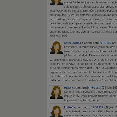
ans et j’ai été toujours etrêmement compl
suis toujours celle qui est la plus grosse 
Mais cette année c’était la pire, dès qu’on me parlait
me dégoûtais. Alors, mi-octobre j’ai décidé de me p
faire partager un site très sympa trouvé par hasard
beaucoup aidé avec plein de méthodes pour maigrir vi
commencé à prendre du Reductil Sibutramine Sibufas
supprimé l’appétit en me donnant toujours une sensa
bien pour moi.
Reductil
chris_douce
a commenté
(28
En visitant un forum santé, j’ai découvert
www.eu-pharmacy-online.net Par curiosité 
pilules pour maigrir. Déjà lors de mon acha
la rapidité de la procédure d’achat. Une fois ma co
toujours sur la livraison de celle-ci. Grande fut ma
jours seulement après mon achat. Donc, je voudrais
arguments en ce qui concerne la Sibutramine. Je la p
résultats sont déjà visibles. J'ai réussi a perdre 12 kg
traitement car on est très chique de se voir en pleine
Reductil
osso
a commenté
(19 juin 201
Comme l'autre personne a déclaré que red
depuis 2007. Vous pouvez acheter un autr
http://www.reliablepharm.com
Reductil
kodin3
a commenté
(12 juin 2
J'ai acheté du Reductil sur Weightlosscure
moins cher chez eux. Je suis vraiment très