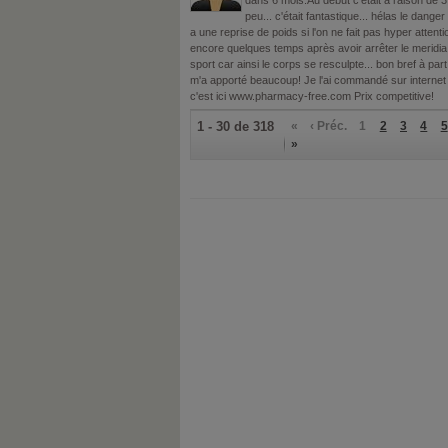
dans 6 mois.Au début c'était à raison de 
peu... c'était fantastique... hélas le danger 
a une reprise de poids si l'on ne fait pas hyper attenti
encore quelques temps après avoir arrêter le meridia 
sport car ainsi le corps se resculpte... bon bref à part 
m'a apporté beaucoup! Je l'ai commandé sur internet 
c'est ici www.pharmacy-free.com Prix competitive!
1 - 30 de 318
«
‹ Préc.
1
2
3
4
5
»