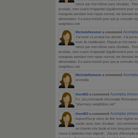
mincir par moi-même sans résultats. Pendan
produits, mon coach m'appelait régulièrement pour voir
mangeais pendant mon repas normal, me donnant des
alimentation. Il a aussi insisté pour que je consulte r
weightloss.net
Acomplia
MicheleHemmer
a commenté
J'ai testé ce produit l'an dernier. J'ai perd
mois de stabilisation. Depuis je n'ai repr
mincir par moi-même sans résultats. Pendan
produits, mon coach m'appelait régulièrement pour voir
mangeais pendant mon repas normal, me donnant des
alimentation. Il a aussi insisté pour que je consulte r
weightloss.net
Acomplia
MicheleHemmer
a commenté
acomplia
Acomplia (rimon
theo963
a commenté
P.s. j'ai commandé d'Acomplia Rimonaban
"pharmacy-weightloss.net"
Acomplia (rimon
theo963
a commenté
Aujourd'hui je viens de finir mon régime
vanter avec mes résultats : j'ai commencé 
un chemin très facile et très long pour moi.
réussi à atteindre mon objectif... J'ai pris d'Acomplia 