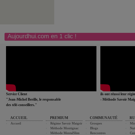
Aujourdhui.com en 1 clic !
Service Client
ils ont réussi leur rég
"Jean-Michel Berille, le responsable
- Méthode Savoir Maig
des télé-conseillers."
ACCUEIL
PREMIUM
COMMUNAUTÉ
RU
Accueil
Régime Savoir Maigrir
Groupes
Min
Méthode Montignac
Blogs
Nut
Méthode MentalSlim
Rencontres
Cui