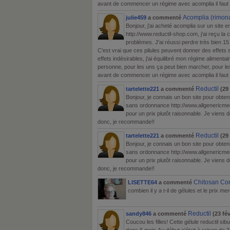
avant de commencer un régime avec acomplia il fau
Acomplia (rimon
julie459
a commenté
Bonjour, j'ai acheté acomplia sur un site en
http://www.reductil-shop.com, j'ai reçu l
problèmes. J'ai réussi perdre très bien 15
C'est vrai que ces pilules peuvent donner des effets 
effets indésirables, j'ai équilibré mon régime alimenta
personne, pour les uns ça peut bien marcher, pour le
avant de commencer un régime avec acomplia il fau
Reductil
tartelette221
a commenté
(29 
Bonjour, je connais un bon site pour obteni
sans ordonnance http://www.allgenericmed
pour un prix plutôt raisonnable. Je vien
donc, je recommande!!
Reductil
tartelette221
a commenté
(29 
Bonjour, je connais un bon site pour obteni
sans ordonnance http://www.allgenericmed
pour un prix plutôt raisonnable. Je vien
donc, je recommande!!
Chitosan Co
LISETTE64
a commenté
combien il y a t-il de gélules et le prix mer
Reductil
sandy846
a commenté
(23 fév
Coucou les filles! Cette gélule reductil s