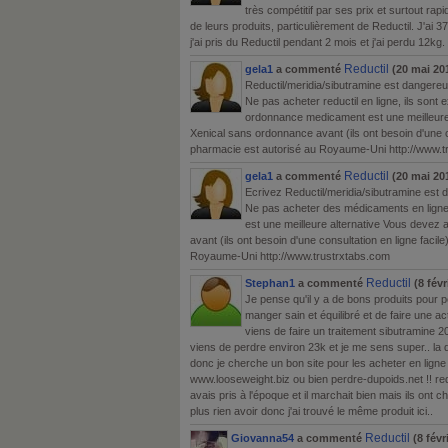
très compétitif par ses prix et surtout rapidi
de leurs produits, particulièrement de Reductil. J'ai 3
j'ai pris du Reductil pendant 2 mois et j'ai perdu 12kg.
Reductil
gela1
a commenté
(20 mai 201
Reductil/meridia/sibutramine est dangereux
Ne pas acheter reductil en ligne, ils sont 
ordonnance medicament est une meilleure
Xenical sans ordonnance avant (ils ont besoin d'une co
pharmacie est autorisé au Royaume-Uni http://www.t
Reductil
gela1
a commenté
(20 mai 201
Ecrivez Reductil/meridia/sibutramine est da
Ne pas acheter des médicaments en ligne, 
est une meilleure alternative Vous devez
avant (ils ont besoin d'une consultation en ligne facil
Royaume-Uni http://www.trustrxtabs.com
Reductil
Stephan1
a commenté
(8 févr
Je pense qu'il y a de bons produits pour p
manger sain et équilibré et de faire une act
viens de faire un traitement sibutramine 20mg
viens de perdre environ 23k et je me sens super.. la q
donc je cherche un bon site pour les acheter en ligne
www.looseweight.biz ou bien perdre-dupoids.net !! redu
avais pris à l'époque et il marchait bien mais ils ont 
plus rien avoir donc j'ai trouvé le même produit ici..
Reductil
Giovanna54
a commenté
(8 févr