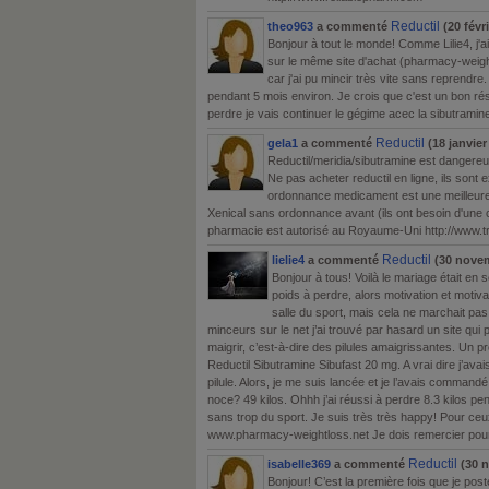
Reductil
theo963
a commenté
(20 févri
Bonjour à tout le monde! Comme Lilie4, j'
sur le même site d'achat (pharmacy-weight
car j'ai pu mincir très vite sans reprendre.
pendant 5 mois environ. Je crois que c'est un bon rés
perdre je vais continuer le gégime acec la sibutramin
Reductil
gela1
a commenté
(18 janvier
Reductil/meridia/sibutramine est dangereux
Ne pas acheter reductil en ligne, ils sont 
ordonnance medicament est une meilleure
Xenical sans ordonnance avant (ils ont besoin d'une co
pharmacie est autorisé au Royaume-Uni http://www.t
Reductil
lielie4
a commenté
(30 novem
Bonjour à tous! Voilà le mariage était en
poids à perdre, alors motivation et motivati
salle du sport, mais cela ne marchait pas
minceurs sur le net j’ai trouvé par hasard un site q
maigrir, c’est-à-dire des pilules amaigrissantes. Un pro
Reductil Sibutramine Sibufast 20 mg. A vrai dire j’ava
pilule. Alors, je me suis lancée et je l’avais command
noce? 49 kilos. Ohhh j’ai réussi à perdre 8.3 kilos pe
sans trop du sport. Je suis très très happy! Pour ceux
www.pharmacy-weightloss.net Je dois remercier pour l
Reductil
isabelle369
a commenté
(30 n
Bonjour! C’est la première fois que je poste