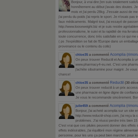
Bonjour, à vrai dire j'en suis totalement satis
honnêtement au début j'avais des doutes. Je 
mois et j'ai perdu 28kg. J'essaie aussi de 
j'ai perdu du poids j'ai repris le sport. Je n'osais pas
faux médicaments. Malgré tout, j'ai essayé de pass
http://www.looseweight.biz et je suis restée agréable
professionnalisme, le suivi et la rapidité de ma livraiso
toute concurrence, donc très satisfaite en ce qui me 
( ps :l'expédition se fait de l'Europe dans un emballa
provenance ou le contenu du colis)
Acomplia (rimon
chloe35
a commenté
On peux trouver Reductil et Acomplia à un 
www.pharmacy4-eu.net. C'est une pharmac
j'achète sibutramine pour maigrir. Je vo
chance!
Reductil
chloe35
a commenté
(30 déce
On peux trouver reductil à un prix accessi
une pharmacie en ligne digne de confiance,
Je vous le recommande sincèrement. Bo
Acomplia (rimon
julie459
a commenté
Bonjour, j'ai acheté acomplia sur un site en
http://www.reductil-shop.com, j'ai reçu l
problèmes. J'ai réussi perdre très bien 15
C'est vrai que ces pilules peuvent donner des effets 
effets indésirables, j'ai équilibré mon régime alimenta
personne, pour les uns ça peut bien marcher, pour le