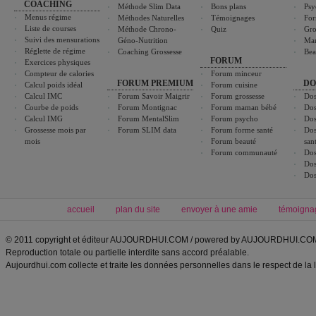
COACHING
Méthode Slim Data
Bons plans
Psy
Menus régime
Méthodes Naturelles
Témoignages
For
Liste de courses
Méthode Chrono-
Quiz
Gro
Suivi des mensurations
Géno-Nutrition
Ma
Réglette de régime
Coaching Grossesse
Bea
FORUM
Exercices physiques
Compteur de calories
Forum minceur
FORUM PREMIUM
DO
Calcul poids idéal
Forum cuisine
Calcul IMC
Forum Savoir Maigrir
Forum grossesse
Dos
Courbe de poids
Forum Montignac
Forum maman bébé
Dos
Calcul IMG
Forum MentalSlim
Forum psycho
Dos
Grossesse mois par
Forum SLIM data
Forum forme santé
Dos
mois
Forum beauté
san
Forum communauté
Dos
Dos
Dos
accueil
plan du site
envoyer à une amie
témoigna
© 2011 copyright et éditeur AUJOURDHUI.COM / powered by AUJOURDHUI.CO
Reproduction totale ou partielle interdite sans accord préalable.
Aujourdhui.com collecte et traite les données personnelles dans le respect de la 