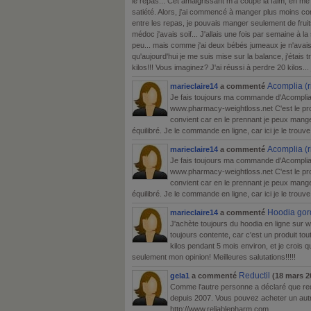
le repas... Cet amaigrissant m'a coupé la faim, en m
satiété. Alors, j'ai commencé à manger plus moins co
entre les repas, je pouvais manger seulement de fruits
médoc j'avais soif... J'allais une fois par semaine à la 
peu... mais comme j'ai deux bébés jumeaux je n'avais 
qu'aujourd'hui je me suis mise sur la balance, j'étais t
kilos!!! Vous imaginez? J'ai réussi à perdre 20 kilos..
Acomplia (
marieclaire14
a commenté
Je fais toujours ma commande d'Acomplia 
www.pharmacy-weightloss.net C'est le prod
convient car en le prennant je peux manger
équilibré. Je le commande en ligne, car ici je le trouv
Acomplia (
marieclaire14
a commenté
Je fais toujours ma commande d'Acomplia 
www.pharmacy-weightloss.net C'est le prod
convient car en le prennant je peux manger
équilibré. Je le commande en ligne, car ici je le trouv
Hoodia gor
marieclaire14
a commenté
J'achète toujours du hoodia en ligne sur 
toujours contente, car c'est un produit tout 
kilos pendant 5 mois environ, et je crois q
seulement mon opinion! Meilleures salutations!!!!!
Reductil
gela1
a commenté
(18 mars 2
Comme l'autre personne a déclaré que red
depuis 2007. Vous pouvez acheter un autre
http://www.reliablepharm.com