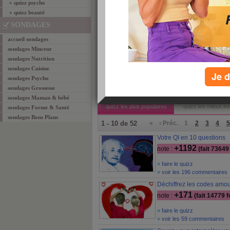
» quizz psycho
» quizz beauté
SONDAGES
manan18
PIPELETTE26
floriane83
accueil sondages
score:
50%
score:
50%
score:
50%
sondages Minceur
»
voir les 2 commentaires
sondages Nutrition
sondages Cuisine
Je d
sondages Psycho
sondages Grossesse
les quizz psycho
sondages Maman & bébé
quizz les plus populaires
quizz les mieux év
sondages Forme & Santé
sondages Bons Plans
1 - 10 de 52
«
‹ Préc.
1
2
3
4
5
Votre QI en 10 questions
+1192
note :
(fait 73649
»
faire le quizz
»
voir les 196 commentaires
Déchiffrez les codes amo
+171
note :
(fait 14779 f
»
faire le quizz
»
voir les 59 commentaires