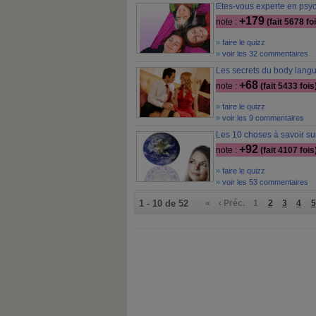
Etes-vous experte en psy
+179
note :
(fait 5678 fo
»
faire le quizz
»
voir les 32 commentaires
Les secrets du body langu
+68
note :
(fait 5433 fois
»
faire le quizz
»
voir les 9 commentaires
Les 10 choses à savoir sur
+92
note :
(fait 4107 fois
»
faire le quizz
»
voir les 53 commentaires
1 - 10 de 52
«
‹ Préc.
1
2
3
4
5