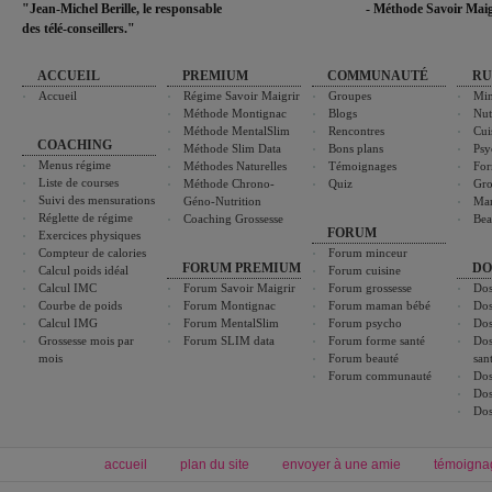
"Jean-Michel Berille, le responsable
- Méthode Savoir Maig
des télé-conseillers."
ACCUEIL
PREMIUM
COMMUNAUTÉ
RU
Accueil
Régime Savoir Maigrir
Groupes
Min
Méthode Montignac
Blogs
Nut
Méthode MentalSlim
Rencontres
Cui
COACHING
Méthode Slim Data
Bons plans
Psy
Menus régime
Méthodes Naturelles
Témoignages
For
Liste de courses
Méthode Chrono-
Quiz
Gro
Suivi des mensurations
Géno-Nutrition
Ma
Réglette de régime
Coaching Grossesse
Bea
FORUM
Exercices physiques
Compteur de calories
Forum minceur
FORUM PREMIUM
DO
Calcul poids idéal
Forum cuisine
Calcul IMC
Forum Savoir Maigrir
Forum grossesse
Dos
Courbe de poids
Forum Montignac
Forum maman bébé
Dos
Calcul IMG
Forum MentalSlim
Forum psycho
Dos
Grossesse mois par
Forum SLIM data
Forum forme santé
Dos
mois
Forum beauté
san
Forum communauté
Dos
Dos
Dos
accueil
plan du site
envoyer à une amie
témoigna