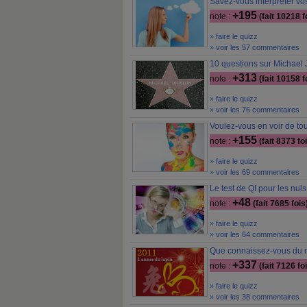
Savez-vous interpréter vo
+195
note :
(fait 10218 f
»
faire le quizz
»
voir les 57 commentaires
10 questions sur Michael
+313
note :
(fait 10158 f
»
faire le quizz
»
voir les 76 commentaires
Voulez-vous en voir de to
+155
note :
(fait 8373 fo
»
faire le quizz
»
voir les 69 commentaires
Le test de QI pour les nuls 
+48
note :
(fait 7685 fois
»
faire le quizz
»
voir les 64 commentaires
Que connaissez-vous du n
+337
note :
(fait 7126 fo
»
faire le quizz
»
voir les 38 commentaires