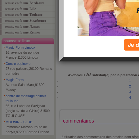
remise en forme Bordeaux
remise en forme Lille
remise en forme Toulouse
remise en forme Strasbourg
adresse
8 Rue Darwin
remise en forme Nantes
code postal
19100
remise en forme Rennes
ville
BRIVE LA GAILLARDE
nouveaux lieux
Je d
téléphone
0555869436
Magic Form Limoux
type de lieu
fitness
16, avenue du pont de
France,11300 Limoux
Centre equinoxe
27 rue palestro,26100 Romans
sur Isère
Avez-vous été satisfait(e) par la prestation
Magic Form
1
Avenue Saint Marc,91300
2
Massy
3
centre de massage chinois
4
toulouse
66, rue Labat de Savignac
(angle av. de la Gloire),31500
TOULOUSE
commentaires
MOOVING CLUB
Immeuble Marsan, route de
Kerlys,97200 Fort de France
L’utilisation des commentaires des articles sont r