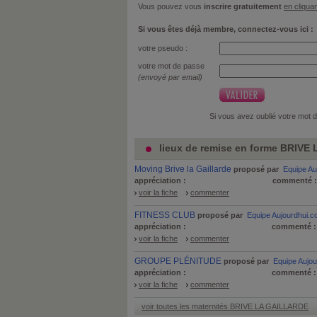
Vous pouvez vous
inscrire gratuitement
en cliquan
Si vous êtes déjà membre, connectez-vous ici :
votre pseudo :
votre mot de passe
(envoyé par email)
Si vous avez oublié votre mot 
lieux de remise en forme BRIVE
Moving Brive la Gaillarde
proposé par
Equipe Au
appréciation :
commenté 
voir la fiche
commenter
FITNESS CLUB
proposé par
Equipe Aujourdhui.
appréciation :
commenté 
voir la fiche
commenter
GROUPE PLÉNITUDE
proposé par
Equipe Aujo
appréciation :
commenté 
voir la fiche
commenter
voir toutes les maternités BRIVE LA GAILLARDE