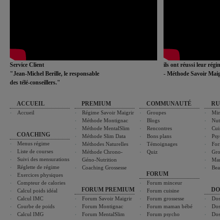
Service Client
ils ont réussi leur rég
"Jean-Michel Berille, le responsable
- Méthode Savoir Maig
des télé-conseillers."
ACCUEIL
PREMIUM
COMMUNAUTÉ
RU
Accueil
Régime Savoir Maigrir
Groupes
Min
Méthode Montignac
Blogs
Nut
Méthode MentalSlim
Rencontres
Cui
COACHING
Méthode Slim Data
Bons plans
Psy
Menus régime
Méthodes Naturelles
Témoignages
For
Liste de courses
Méthode Chrono-
Quiz
Gro
Suivi des mensurations
Géno-Nutrition
Ma
Réglette de régime
Coaching Grossesse
Bea
FORUM
Exercices physiques
Compteur de calories
Forum minceur
FORUM PREMIUM
DO
Calcul poids idéal
Forum cuisine
Calcul IMC
Forum Savoir Maigrir
Forum grossesse
Dos
Courbe de poids
Forum Montignac
Forum maman bébé
Dos
Calcul IMG
Forum MentalSlim
Forum psycho
Dos