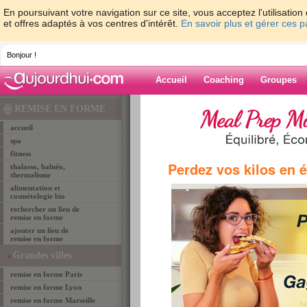
En poursuivant votre navigation sur ce site, vous acceptez l'utilisati
et offres adaptés à vos centres d'intérêt.
En savoir plus et gérer ces 
Bonjour !
Accueil
Coaching
Groupes
Accueil
>
lieux de remise en forme
>
remise-en-
REMISE EN FORME
BRIVE LA GAILLARDE
> brive form club
accueil
spa
fitness
remise en forme BRIVE LA GAIL
Perdez vos kilos en 
thalasso, balnéo,
BRIVE FORM CLUB
thermalisme
alimentation et
cosmétologie bio
rechercher un lieu de
remise en forme
ajouter un lieu de
remise en forme
Grandes villes
remise en forme Paris
remise en forme Lyon
remise en forme Marseille