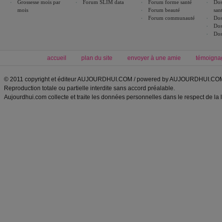
Grossesse mois par
Forum SLIM data
Forum forme santé
Dos
mois
Forum beauté
san
Forum communauté
Dos
Dos
Dos
accueil
plan du site
envoyer à une amie
témoigna
© 2011 copyright et éditeur AUJOURDHUI.COM / powered by AUJOURDHUI.CO
Reproduction totale ou partielle interdite sans accord préalable.
Aujourdhui.com collecte et traite les données personnelles dans le respect de la 