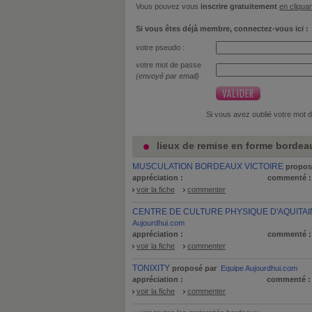
Vous pouvez vous
inscrire gratuitement
en cliquan
Si vous êtes déjà membre, connectez-vous ici :
votre pseudo :
votre mot de passe
(envoyé par email)
Si vous avez oublié votre mot 
lieux de remise en forme bordeau
MUSCULATION BORDEAUX VICTOIRE
propos
appréciation :
commenté 
voir la fiche
commenter
CENTRE DE CULTURE PHYSIQUE D'AQUITAI
Aujourdhui.com
appréciation :
commenté 
voir la fiche
commenter
TONIXITY
proposé par
Equipe Aujourdhui.com
appréciation :
commenté 
voir la fiche
commenter