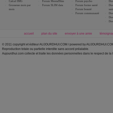
Calcul IMG
Forum MentalSlim
Forum psycho
Dos
Grossesse mois par
Forum SLIM data
Forum forme santé
Dos
mois
Forum beauté
san
Forum communauté
Dos
Dos
Dos
accueil
plan du site
envoyer à une amie
témoigna
© 2011 copyright et éditeur AUJOURDHUI.COM / powered by AUJOURDHUI.CO
Reproduction totale ou partielle interdite sans accord préalable.
Aujourdhui.com collecte et traite les données personnelles dans le respect de la 