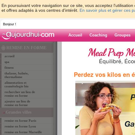
En poursuivant votre navigation sur ce site, vous acceptez l'utilisati
et offres adaptés à vos centres d'intérêt.
En savoir plus et gérer ces 
Bonjour !
Accueil
Coaching
Groupes
Accueil
>
lieux de remise en forme
>
remise-en-
REMISE EN FORME
bordeaux
> amazonia‎
accueil
spa
fitness
remise en forme bordeaux
Perdez vos kilos en 
thalasso, balnéo,
Amazonia‎
thermalisme
alimentation et
cosmétologie bio
rechercher un lieu de
remise en forme
ajouter un lieu de
remise en forme
Grandes villes
remise en forme Paris
remise en forme Lyon
remise en forme Marseille