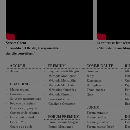
Service Client
ils ont réussi leur rég
"Jean-Michel Berille, le responsable
- Méthode Savoir Maig
des télé-conseillers."
ACCUEIL
PREMIUM
COMMUNAUTÉ
RU
Accueil
Régime Savoir Maigrir
Groupes
Min
Méthode Montignac
Blogs
Nut
Méthode MentalSlim
Rencontres
Cui
COACHING
Méthode Slim Data
Bons plans
Psy
Menus régime
Méthodes Naturelles
Témoignages
For
Liste de courses
Méthode Chrono-
Quiz
Gro
Suivi des mensurations
Géno-Nutrition
Ma
Réglette de régime
Coaching Grossesse
Bea
FORUM
Exercices physiques
Compteur de calories
Forum minceur
FORUM PREMIUM
DO
Calcul poids idéal
Forum cuisine
Calcul IMC
Forum Savoir Maigrir
Forum grossesse
Dos
Courbe de poids
Forum Montignac
Forum maman bébé
Dos