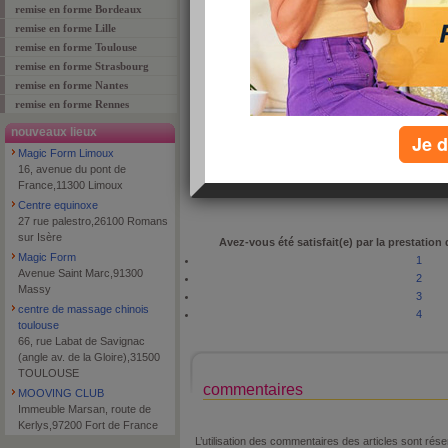
remise en forme Bordeaux
remise en forme Lille
remise en forme Toulouse
remise en forme Strasbourg
adresse
7, Rue Parlement Ste Catheri
remise en forme Nantes
code postal
33000
remise en forme Rennes
ville
bordeaux
nouveaux lieux
Je d
téléphone
05 56 44 12 66‎
Magic Form Limoux
type de lieu
spa
16, avenue du pont de
France,11300 Limoux
Centre equinoxe
27 rue palestro,26100 Romans
sur Isère
Avez-vous été satisfait(e) par la prestation
Magic Form
1
Avenue Saint Marc,91300
2
Massy
3
centre de massage chinois
4
toulouse
66, rue Labat de Savignac
(angle av. de la Gloire),31500
TOULOUSE
commentaires
MOOVING CLUB
Immeuble Marsan, route de
Kerlys,97200 Fort de France
L’utilisation des commentaires des articles sont r