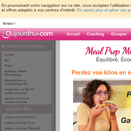
En poursuivant votre navigation sur ce site, vous acceptez l'utilisati
et offres adaptés à vos centres d'intérêt.
En savoir plus et gérer ces 
Bonjour !
Accueil
Coaching
Groupes
Accueil
>
lieux de remise en forme
>
remise-en-
REMISE EN FORME
GRENOBLE
> fit studio
accueil
spa
fitness
remise en forme GRENOBLE
Perdez vos kilos en 
thalasso, balnéo,
FIT STUDIO
thermalisme
alimentation et
cosmétologie bio
rechercher un lieu de
remise en forme
ajouter un lieu de
remise en forme
Grandes villes
remise en forme Paris
remise en forme Lyon
remise en forme Marseille