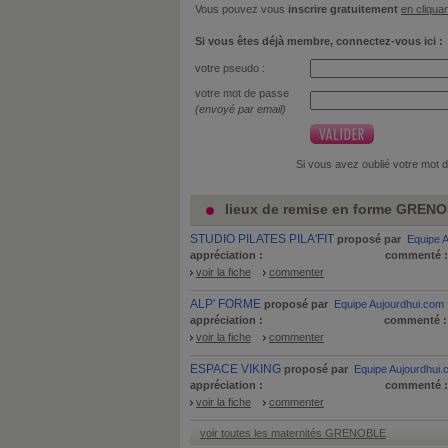
Vous pouvez vous
inscrire gratuitement
en cliquan
Si vous êtes déjà membre, connectez-vous ici :
votre pseudo :
votre mot de passe
(envoyé par email)
Si vous avez oublié votre mot 
lieux de remise en forme GRENO
STUDIO PILATES PILA'FIT
proposé par
Equipe 
appréciation :
commenté 
voir la fiche
commenter
ALP' FORME
proposé par
Equipe Aujourdhui.com
appréciation :
commenté 
voir la fiche
commenter
ESPACE VIKING
proposé par
Equipe Aujourdhui
appréciation :
commenté 
voir la fiche
commenter
voir toutes les maternités GRENOBLE