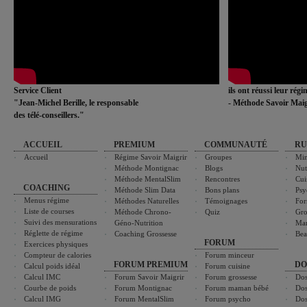
Service Client
ils ont réussi leur rég
"Jean-Michel Berille, le responsable
- Méthode Savoir Maig
des télé-conseillers."
ACCUEIL
PREMIUM
COMMUNAUTÉ
RU
Accueil
Régime Savoir Maigrir
Groupes
Min
Méthode Montignac
Blogs
Nut
Méthode MentalSlim
Rencontres
Cui
COACHING
Méthode Slim Data
Bons plans
Psy
Menus régime
Méthodes Naturelles
Témoignages
For
Liste de courses
Méthode Chrono-
Quiz
Gro
Suivi des mensurations
Géno-Nutrition
Ma
Réglette de régime
Coaching Grossesse
Bea
FORUM
Exercices physiques
Compteur de calories
Forum minceur
FORUM PREMIUM
DO
Calcul poids idéal
Forum cuisine
Calcul IMC
Forum Savoir Maigrir
Forum grossesse
Dos
Courbe de poids
Forum Montignac
Forum maman bébé
Dos
Calcul IMG
Forum MentalSlim
Forum psycho
Dos