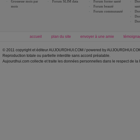
Grossesse mois par
Forum SLIM data
Forum forme santé
Dos
mois
Forum beauté
san
Forum communauté
Dos
Dos
Dos
accueil
plan du site
envoyer à une amie
témoigna
© 2011 copyright et éditeur AUJOURDHUI.COM / powered by AUJOURDHUI.CO
Reproduction totale ou partielle interdite sans accord préalable.
Aujourdhui.com collecte et traite les données personnelles dans le respect de la 