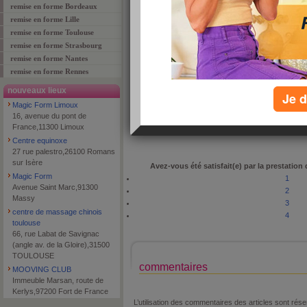
remise en forme Bordeaux
remise en forme Lille
remise en forme Toulouse
remise en forme Strasbourg
adresse
7 Rue Des Bons Enfants
remise en forme Nantes
code postal
38000
remise en forme Rennes
ville
GRENOBLE
nouveaux lieux
Je d
téléphone
0476873357
Magic Form Limoux
type de lieu
fitness
16, avenue du pont de
France,11300 Limoux
Centre equinoxe
27 rue palestro,26100 Romans
sur Isère
Avez-vous été satisfait(e) par la prestation
Magic Form
1
Avenue Saint Marc,91300
2
Massy
3
centre de massage chinois
4
toulouse
66, rue Labat de Savignac
(angle av. de la Gloire),31500
TOULOUSE
commentaires
MOOVING CLUB
Immeuble Marsan, route de
Kerlys,97200 Fort de France
L’utilisation des commentaires des articles sont r