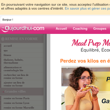
En poursuivant votre navigation sur ce site, vous acceptez l'utilisati
et offres adaptés à vos centres d'intérêt.
En savoir plus et gérer ces 
Bonjour !
Accueil
Coaching
Groupes
Accueil
>
lieux de remise en forme
>
remise-en-
REMISE EN FORME
LILLE
> elles fitness
accueil
spa
fitness
remise en forme LILLE
Perdez vos kilos en 
thalasso, balnéo,
ELLES FITNESS
thermalisme
alimentation et
cosmétologie bio
rechercher un lieu de
remise en forme
ajouter un lieu de
remise en forme
Grandes villes
remise en forme Paris
remise en forme Lyon
remise en forme Marseille