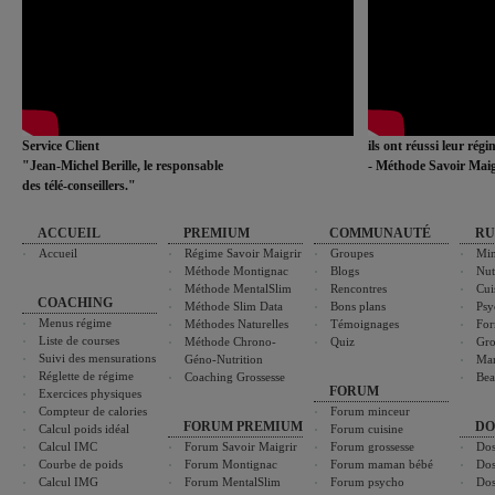
Service Client
ils ont réussi leur rég
"Jean-Michel Berille, le responsable
- Méthode Savoir Maig
des télé-conseillers."
ACCUEIL
PREMIUM
COMMUNAUTÉ
RU
Accueil
Régime Savoir Maigrir
Groupes
Min
Méthode Montignac
Blogs
Nut
Méthode MentalSlim
Rencontres
Cui
COACHING
Méthode Slim Data
Bons plans
Psy
Menus régime
Méthodes Naturelles
Témoignages
For
Liste de courses
Méthode Chrono-
Quiz
Gro
Suivi des mensurations
Géno-Nutrition
Ma
Réglette de régime
Coaching Grossesse
Bea
FORUM
Exercices physiques
Compteur de calories
Forum minceur
FORUM PREMIUM
DO
Calcul poids idéal
Forum cuisine
Calcul IMC
Forum Savoir Maigrir
Forum grossesse
Dos
Courbe de poids
Forum Montignac
Forum maman bébé
Dos
Calcul IMG
Forum MentalSlim
Forum psycho
Dos