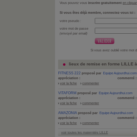
Vous pouvez vous
inscrire gratuitement
en cliquan
Si vous êtes déjà membre, connectez-vous ici :
votre pseudo :
votre mot de passe
(envoyé par email)
Si vous avez oublié votre mot 
lieux de remise en forme LILLE à
FITNESS 222
proposé par
Equipe Aujourdhui.com
appréciation :
commenté 
voir la fiche
commenter
VITAFORM
proposé par
Equipe Aujourdhui.com
appréciation :
commenté 
voir la fiche
commenter
AMAZONIA
proposé par
Equipe Aujourdhui.com
appréciation :
commenté 
voir la fiche
commenter
voir toutes les maternités LILLE