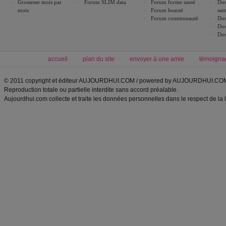
Grossesse mois par
Forum SLIM data
Forum forme santé
Dos
mois
Forum beauté
san
Forum communauté
Dos
Dos
Dos
accueil
plan du site
envoyer à une amie
témoigna
© 2011 copyright et éditeur AUJOURDHUI.COM / powered by AUJOURDHUI.CO
Reproduction totale ou partielle interdite sans accord préalable.
Aujourdhui.com collecte et traite les données personnelles dans le respect de la 