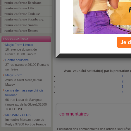
remise en forme Bordeaux
remise en forme Lille
remise en forme Toulouse
remise en forme Strasbourg
adresse
Ctre Cial Euralille 50 Allée Sa
remise en forme Nantes
code postal
59000
remise en forme Rennes
ville
LILLE
nouveaux lieux
Je d
téléphone
0320400131
Magic Form Limoux
type de lieu
fitness
16, avenue du pont de
France,11300 Limoux
Centre equinoxe
27 rue palestro,26100 Romans
sur Isère
Avez-vous été satisfait(e) par la prestation
Magic Form
1
Avenue Saint Marc,91300
2
Massy
3
centre de massage chinois
4
toulouse
66, rue Labat de Savignac
(angle av. de la Gloire),31500
TOULOUSE
commentaires
MOOVING CLUB
Immeuble Marsan, route de
Kerlys,97200 Fort de France
L’utilisation des commentaires des articles sont r