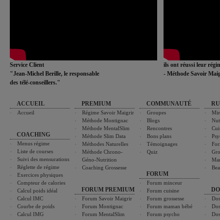
Service Client
ils ont réussi leur rég
"Jean-Michel Berille, le responsable
- Méthode Savoir Maig
des télé-conseillers."
ACCUEIL
PREMIUM
COMMUNAUTÉ
RU
Accueil
Régime Savoir Maigrir
Groupes
Min
Méthode Montignac
Blogs
Nut
Méthode MentalSlim
Rencontres
Cui
COACHING
Méthode Slim Data
Bons plans
Psy
Menus régime
Méthodes Naturelles
Témoignages
For
Liste de courses
Méthode Chrono-
Quiz
Gro
Suivi des mensurations
Géno-Nutrition
Ma
Réglette de régime
Coaching Grossesse
Bea
FORUM
Exercices physiques
Compteur de calories
Forum minceur
FORUM PREMIUM
DO
Calcul poids idéal
Forum cuisine
Calcul IMC
Forum Savoir Maigrir
Forum grossesse
Dos
Courbe de poids
Forum Montignac
Forum maman bébé
Dos
Calcul IMG
Forum MentalSlim
Forum psycho
Dos