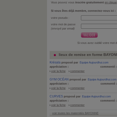
Vous pouvez vous
inscrire gratuitement
en cliquan
Si vous êtes déjà membre, connectez-vous ici :
votre pseudo :
votre mot de passe
(envoyé par email)
Si vous avez oublié votre mot 
lieux de remise en forme BAYONN
Krésala
proposé par
Equipe Aujourdhui.com
appréciation :
commenté 
voir la fiche
commenter
GYM OCÉAN
proposé par
Equipe Aujourdhui.com
appréciation :
commenté 
voir la fiche
commenter
CURVES
proposé par
Equipe Aujourdhui.com
appréciation :
commenté 
voir la fiche
commenter
voir toutes les maternités BAYONNE