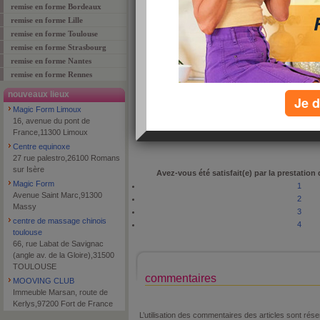
remise en forme Bordeaux
remise en forme Lille
remise en forme Toulouse
remise en forme Strasbourg
adresse
9 Quai Lesseps
remise en forme Nantes
code postal
64100
remise en forme Rennes
ville
BAYONNE
nouveaux lieux
Je d
téléphone
0559555340
Magic Form Limoux
type de lieu
fitness
16, avenue du pont de
France,11300 Limoux
Centre equinoxe
27 rue palestro,26100 Romans
sur Isère
Avez-vous été satisfait(e) par la prestation
Magic Form
1
Avenue Saint Marc,91300
2
Massy
3
centre de massage chinois
4
toulouse
66, rue Labat de Savignac
(angle av. de la Gloire),31500
TOULOUSE
commentaires
MOOVING CLUB
Immeuble Marsan, route de
Kerlys,97200 Fort de France
L’utilisation des commentaires des articles sont r