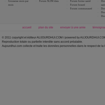
Grossesse mois par
Forum SLIM data
Forum forme santé
Dos
mois
Forum beauté
san
Forum communauté
Dos
Dos
Dos
accueil
plan du site
envoyer à une amie
témoigna
© 2011 copyright et éditeur AUJOURDHUI.COM / powered by AUJOURDHUI.CO
Reproduction totale ou partielle interdite sans accord préalable.
Aujourdhui.com collecte et traite les données personnelles dans le respect de la 