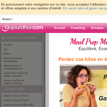
En poursuivant votre navigation sur ce site, vous acceptez l'utilisati
et offres adaptés à vos centres d'intérêt.
En savoir plus et gérer ces 
Bonjour !
Accueil
Coaching
Groupes
Accueil
>
lieux de remise en forme
>
remise-en-
REMISE EN FORME
64
>
remise-en-forme BAYONNE
> alliance form
accueil
spa
fitness
remise en forme BAYONNE
Perdez vos kilos en 
thalasso, balnéo,
ALLIANCE FORME
thermalisme
alimentation et
cosmétologie bio
rechercher un lieu de
remise en forme
ajouter un lieu de
remise en forme
Grandes villes
remise en forme Paris
remise en forme Lyon
remise en forme Marseille