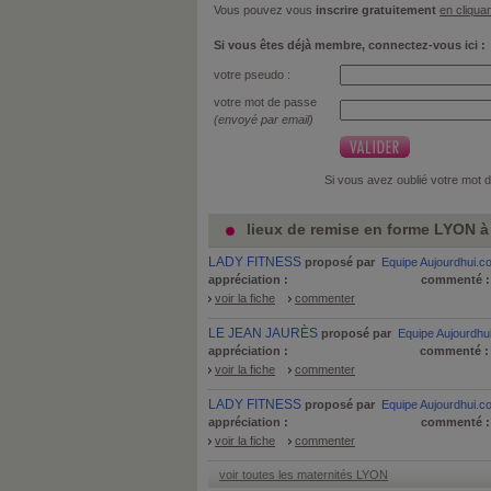
Vous pouvez vous
inscrire gratuitement
en cliquan
Si vous êtes déjà membre, connectez-vous ici :
votre pseudo :
votre mot de passe
(envoyé par email)
Si vous avez oublié votre mot 
lieux de remise en forme LYON à 
LADY FITNESS
proposé par
Equipe Aujourdhui.c
appréciation :
commenté 
voir la fiche
commenter
LE JEAN JAURÈS
proposé par
Equipe Aujourdhu
appréciation :
commenté 
voir la fiche
commenter
LADY FITNESS
proposé par
Equipe Aujourdhui.c
appréciation :
commenté 
voir la fiche
commenter
voir toutes les maternités LYON