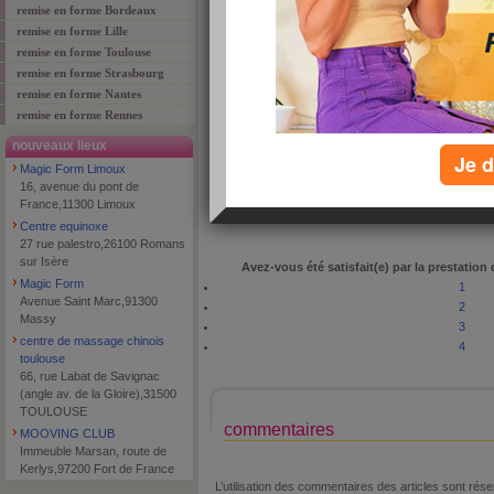
remise en forme Bordeaux
remise en forme Lille
remise en forme Toulouse
remise en forme Strasbourg
adresse
9 Rue Epée
remise en forme Nantes
code postal
69003
remise en forme Rennes
ville
LYON
nouveaux lieux
Je d
téléphone
0478601822
Magic Form Limoux
type de lieu
fitness
16, avenue du pont de
France,11300 Limoux
Centre equinoxe
27 rue palestro,26100 Romans
sur Isère
Avez-vous été satisfait(e) par la prestation
Magic Form
1
Avenue Saint Marc,91300
2
Massy
3
centre de massage chinois
4
toulouse
66, rue Labat de Savignac
(angle av. de la Gloire),31500
TOULOUSE
commentaires
MOOVING CLUB
Immeuble Marsan, route de
Kerlys,97200 Fort de France
L’utilisation des commentaires des articles sont r