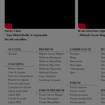
Service Client
ils ont réussi leur rég
"Jean-Michel Berille, le responsable
- Méthode Savoir Maig
des télé-conseillers."
ACCUEIL
PREMIUM
COMMUNAUTÉ
RU
Accueil
Régime Savoir Maigrir
Groupes
Min
Méthode Montignac
Blogs
Nut
Méthode MentalSlim
Rencontres
Cui
COACHING
Méthode Slim Data
Bons plans
Psy
Menus régime
Méthodes Naturelles
Témoignages
For
Liste de courses
Méthode Chrono-
Quiz
Gro
Suivi des mensurations
Géno-Nutrition
Ma
Réglette de régime
Coaching Grossesse
Bea
FORUM
Exercices physiques
Compteur de calories
Forum minceur
FORUM PREMIUM
DO
Calcul poids idéal
Forum cuisine
Calcul IMC
Forum Savoir Maigrir
Forum grossesse
Dos
Courbe de poids
Forum Montignac
Forum maman bébé
Dos
Calcul IMG
Forum MentalSlim
Forum psycho
Dos