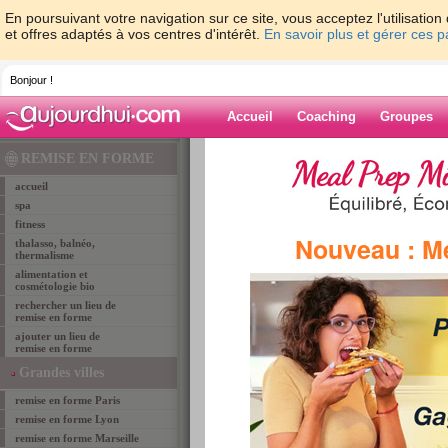
En poursuivant votre navigation sur ce site, vous acceptez l'utilisati
et offres adaptés à vos centres d'intérêt.
En savoir plus et gérer ces 
Bonjour !
Accueil
Coaching
Groupes
Accueil
>
lieux de remise en forme
>
remise-en-
REMISE EN FORME
LYON
> concept dojo
accueil
spa
fitness
remise en forme LYON
Nouveau : M
thalasso, balnéo,
CONCEPT DOJO
thermalisme
alimentation et
cosmétologie bio
rechercher un lieu de
remise en forme
ajouter un lieu de
remise en forme
Grandes villes
remise en forme Paris
remise en forme Lyon
remise en forme Marseille