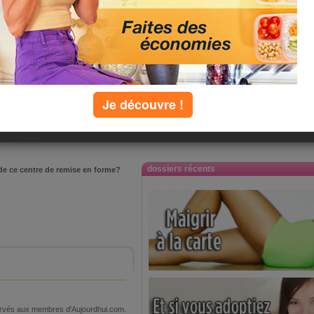
proposé par
Equipe
Aujourdhui.com
Je découvre !
le : 11 octobre 2010
appréciation :
commenté :
0 fois
dossiers récents
 de ce centre de remise en forme?
éservés aux membres d'Aujourdhui.com.