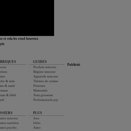
ime et cela les rend heureux
rir
BRIQUES
GUIDES
Publicité
ceur
Produits minceur
rition
Régime minceur
sine
Appareils minceur
cho & tests
Thèmes de cuisine
me & santé
Prénoms
ssesse
Maternités
man & bébé
Tests grossesse
uté
Professionnels psy
SSIERS
PLUS
siers minceur
Jeux
siers nutrition
Infos
siers psycho
Astro