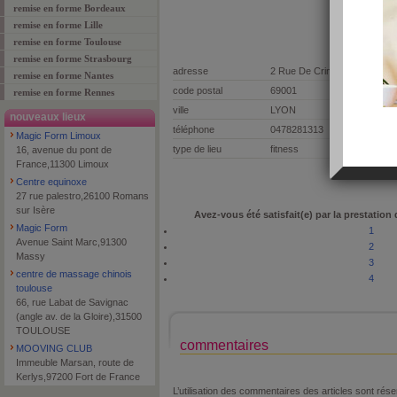
remise en forme Bordeaux
remise en forme Lille
remise en forme Toulouse
remise en forme Strasbourg
adresse
2 Rue De Crimée
remise en forme Nantes
code postal
69001
remise en forme Rennes
ville
LYON
nouveaux lieux
téléphone
0478281313
Magic Form Limoux
type de lieu
fitness
16, avenue du pont de
France,11300 Limoux
Centre equinoxe
27 rue palestro,26100 Romans
sur Isère
Avez-vous été satisfait(e) par la prestation
Magic Form
1
Avenue Saint Marc,91300
2
Massy
3
centre de massage chinois
4
toulouse
66, rue Labat de Savignac
(angle av. de la Gloire),31500
TOULOUSE
commentaires
MOOVING CLUB
Immeuble Marsan, route de
Kerlys,97200 Fort de France
L’utilisation des commentaires des articles sont r