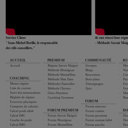
Service Client
ils ont réussi leur rég
"Jean-Michel Berille, le responsable
- Méthode Savoir Maig
des télé-conseillers."
ACCUEIL
PREMIUM
COMMUNAUTÉ
RU
Accueil
Régime Savoir Maigrir
Groupes
Min
Méthode Montignac
Blogs
Nut
Méthode MentalSlim
Rencontres
Cui
COACHING
Méthode Slim Data
Bons plans
Psy
Menus régime
Méthodes Naturelles
Témoignages
For
Liste de courses
Méthode Chrono-
Quiz
Gro
Suivi des mensurations
Géno-Nutrition
Ma
Réglette de régime
Coaching Grossesse
Bea
FORUM
Exercices physiques
Compteur de calories
Forum minceur
FORUM PREMIUM
DO
Calcul poids idéal
Forum cuisine
Calcul IMC
Forum Savoir Maigrir
Forum grossesse
Dos
Courbe de poids
Forum Montignac
Forum maman bébé
Dos
Calcul IMG
Forum MentalSlim
Forum psycho
Dos