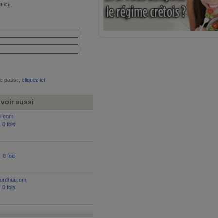
t ici
.
de passe,
cliquez ici
voir aussi
ui.com
:
0 fois
:
0 fois
ourdhui.com
:
0 fois