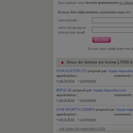
Vous pouvez vous
inscrire gratuitement
en cliquan
Si vous êtes déjà membre, connectez-vous ici :
votre pseudo :
votre mot de passe
(envoyé par email)
Si vous avez oublié votre mot 
lieux de remise en forme LYON à 
GYM AUSTERLITZ
proposé par
Equipe Aujourdh
appréciation :
commenté 
voir la fiche
commenter
INPULSE
proposé par
Equipe Aujourdhui.com
appréciation :
commenté 
voir la fiche
commenter
GYM SPORTS LOISIRS
proposé par
Equipe Auj
appréciation :
commenté 
voir la fiche
commenter
voir toutes les maternités LYON