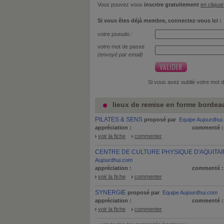
Vous pouvez vous
inscrire gratuitement
en cliquan
Si vous êtes déjà membre, connectez-vous ici :
votre pseudo :
votre mot de passe
(envoyé par email)
Si vous avez oublié votre mot 
lieux de remise en forme bordeau
PILATES & SENS
proposé par
Equipe Aujourdhui
appréciation :
commenté 
voir la fiche
commenter
CENTRE DE CULTURE PHYSIQUE D'AQUITAI
Aujourdhui.com
appréciation :
commenté 
voir la fiche
commenter
SYNERGIE
proposé par
Equipe Aujourdhui.com
appréciation :
commenté 
voir la fiche
commenter