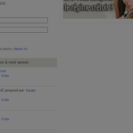
t ici
.
de passe,
cliquez ici
x à voir aussi
.com
:
0 fois
NE
proposé par
Equipe
:
0 fois
:
0 fois