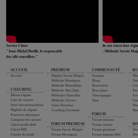
Service Client
ils ont réussi leur rég
"Jean-Michel Berille, le responsable
- Méthode Savoir Maig
des télé-conseillers."
ACCUEIL
PREMIUM
COMMUNAUTÉ
RU
Accueil
Régime Savoir Maigrir
Groupes
Min
Méthode Montignac
Blogs
Nut
Méthode MentalSlim
Rencontres
Cui
COACHING
Méthode Slim Data
Bons plans
Psy
Menus régime
Méthodes Naturelles
Témoignages
For
Liste de courses
Méthode Chrono-
Quiz
Gro
Suivi des mensurations
Géno-Nutrition
Ma
Réglette de régime
Coaching Grossesse
Bea
FORUM
Exercices physiques
Compteur de calories
Forum minceur
FORUM PREMIUM
DO
Calcul poids idéal
Forum cuisine
Calcul IMC
Forum Savoir Maigrir
Forum grossesse
Dos
Courbe de poids
Forum Montignac
Forum maman bébé
Dos