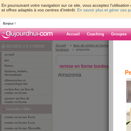
En poursuivant votre navigation sur ce site, vous acceptez l'utilisati
et offres adaptés à vos centres d'intérêt.
En savoir plus et gérer ces 
Bonjour !
Accueil
Coaching
Groupes
Accueil
>
lieux de remise en forme
>
remise-en-
REMISE EN FORME
bordeaux
> amazonia‎
accueil
spa
fitness
remise en forme bordeaux
Pe
thalasso, balnéo,
Amazonia‎
thermalisme
alimentation et
cosmétologie bio
rechercher un lieu de
remise en forme
ajouter un lieu de
remise en forme
Grandes villes
remise en forme Paris
remise en forme Lyon
remise en forme Marseille