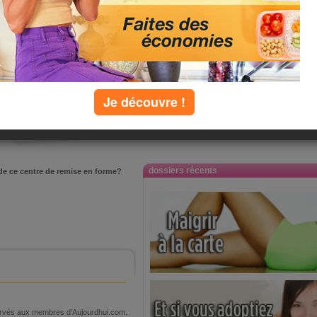
ne
proposé par
Equipe
Aujourdhui.com
Je découvre !
le : 18 mars 2009
appréciation :
commenté :
0 fois
dossiers récents
 de ce centre de remise en forme?
éservés aux membres d'Aujourdhui.com.