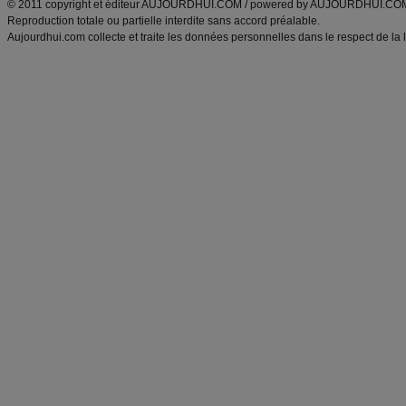
© 2011 copyright et éditeur AUJOURDHUI.COM / powered by AUJOURDHUI.CO
Reproduction totale ou partielle interdite sans accord préalable.
Aujourdhui.com collecte et traite les données personnelles dans le respect de la 