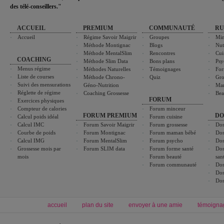
des télé-conseillers."
ACCUEIL
PREMIUM
COMMUNAUTÉ
RU
Accueil
Régime Savoir Maigrir
Groupes
Min
Méthode Montignac
Blogs
Nut
Méthode MentalSlim
Rencontres
Cui
COACHING
Méthode Slim Data
Bons plans
Psy
Menus régime
Méthodes Naturelles
Témoignages
For
Liste de courses
Méthode Chrono-
Quiz
Gro
Suivi des mensurations
Géno-Nutrition
Ma
Réglette de régime
Coaching Grossesse
Bea
FORUM
Exercices physiques
Compteur de calories
Forum minceur
FORUM PREMIUM
DO
Calcul poids idéal
Forum cuisine
Calcul IMC
Forum Savoir Maigrir
Forum grossesse
Dos
Courbe de poids
Forum Montignac
Forum maman bébé
Dos
Calcul IMG
Forum MentalSlim
Forum psycho
Dos
Grossesse mois par
Forum SLIM data
Forum forme santé
Dos
mois
Forum beauté
san
Forum communauté
Dos
Dos
Dos
accueil
plan du site
envoyer à une amie
témoigna