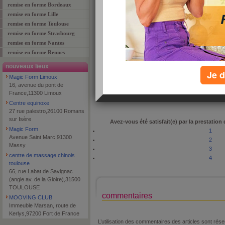
remise en forme Bordeaux
remise en forme Lille
remise en forme Toulouse
remise en forme Strasbourg
adresse
Quart Fray Redon
remise en forme Nantes
code postal
83136
remise en forme Rennes
ville
ROCBARON
nouveaux lieux
Je d
téléphone
0494608613
Magic Form Limoux
type de lieu
fitness
16, avenue du pont de
France,11300 Limoux
Centre equinoxe
27 rue palestro,26100 Romans
sur Isère
Avez-vous été satisfait(e) par la prestation
Magic Form
1
Avenue Saint Marc,91300
2
Massy
3
centre de massage chinois
4
toulouse
66, rue Labat de Savignac
(angle av. de la Gloire),31500
TOULOUSE
commentaires
MOOVING CLUB
Immeuble Marsan, route de
Kerlys,97200 Fort de France
L’utilisation des commentaires des articles sont r