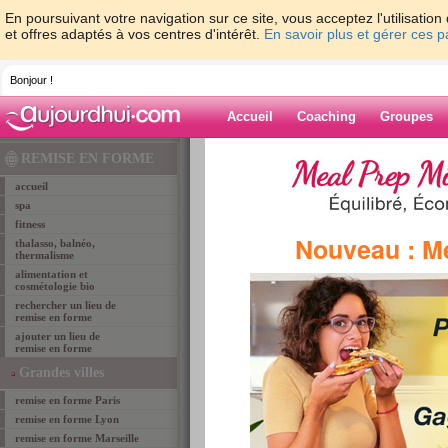
En poursuivant votre navigation sur ce site, vous acceptez l'utilisati
et offres adaptés à vos centres d'intérêt.
En savoir plus et gérer ces 
Bonjour !
Accueil
Coaching
Groupes
Accueil
>
lieux de remise en forme
>
remise-en-
REMISE EN FORME
ROCBARON
> full zen
accueil
spa
fitness
remise en forme ROCBARON
Nouveau : M
thalasso, balnéo,
FULL ZEN
thermalisme
alimentation et
cosmétologie bio
rechercher un lieu de
remise en forme
ajouter un lieu de
remise en forme
Grandes villes
remise en forme Paris
remise en forme Lyon
remise en forme Marseille