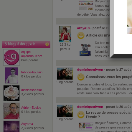
Bonjour à toutes et tous, 
jeunes parents, alors pour 
maman bébé vous propose u
de bébé. Vous allez pouvoir suivre mois
akeya18
- posté le 19 septembre 20
Article qui m'a interpellé ! ! 
De bon matin, (6h20, ce di
15.3 kg
m'a scotché!! Je souhaite v
perdus
l'aluminium dans l'alimenta
equipe-
aujourdhuicom
dans les capsules 
kilos perdus
dominiquerivron
- posté le 27 août
fabrice-boutain
0 kilos perdus
Connaissez-vous les poup
9 kg perdus
Bonjour à toutes et tous, En surfant sur
poupées Reborn appelées "bébés-empa
diablesssssse
reste sans voix face à ces photos... on 
3,2 kilos perdus
dominiquerivron
- posté le 26 août
Adrien-Equipe
0 kilos perdus
La revue de presse spécial 
l'école ?
9 kg perdus
Bonjour à toutes, Comme 
Auyama
de presse grossesse ou 
2,3 kilos perdus
vos commentaires sur la r