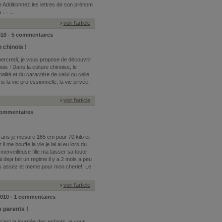
Additionnez les lettres de son prénom
 - ...
voir l'article
2010 - 5 commentaires
chinois !
mercredi, je vous propose de découvrir
ois ! Dans la culture chinoise, le
lité et du caractère de celui ou celle
ns la vie professionnelle, la vie privée,
voir l'article
 commentaires
20 ans je mesure 165 cm pour 70 kilo et
il me bouffe la vie je lai ai eu lors du
erveilleuse fille ma laisser sa toute
'ai deja fait un regime il y a 2 mois a peu
 pas assez et meme pour mon cherie!! Le
voir l'article
2010 - 1 commentaires
 parents !
c'est la journée des enfants, je vous