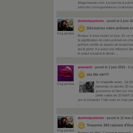
Magicmaman.com. La marche à suivre 
selon les correspondances ci-dessous :
dominiquerivron
- posté le 2 juin 
Découvrez votre prénom en 
9 kg perdus
Bonjour à vous toutes et tous, En ce 
la signification de votre prénom en chin
prénom révèle un aspect de la personna
qui le porte. Il a aussi une influence da
le statut social et le destin ...
ananaisti
- posté le 1 juin 2010 - 3
ma tite vie!!!!
Je m’appelle anais , j'ai 
0 kg perdus
j'aimerais en perdre 20 car 
grossesse et bien sur ma m
petite valise de 20 kilo!!! j
pre et j'ai perdu 7 kilo mais se n'ais
...
dominiquerivron
- posté le 12 mai 
Trouvons 365 raisons d’être
9 kg perdus
Bonjour les filles, Comme le mercredi, 