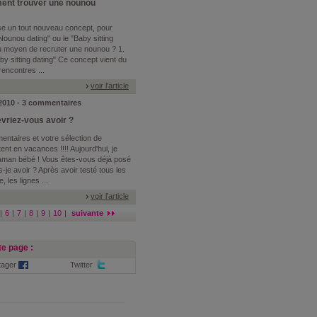
ent trouver une nounou
se un tout nouveau concept, pour
Nounou dating" ou le "Baby sitting
u moyen de recruter une nounou ? 1.
by sitting dating" Ce concept vient du
encontres ...
voir l'article
l 2010 - 3 commentaires
vriez-vous avoir ?
mentaires et votre sélection de
nt en vacances !!!! Aujourd'hui, je
n bébé ! Vous êtes-vous déjà posé
-je avoir ? Après avoir testé tous les
les lignes ...
voir l'article
|
6
|
7
|
8
|
9
|
10
|
suivante
e page :
tager
Twitter