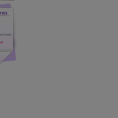
on loulou
08