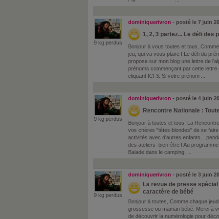
dominiquerivron
- posté le 7 juin 
1, 2, 3 partez... Le défi des
9 kg perdus
Bonjour à vous toutes et tous, Comme
jeu, qui va vous plaire ! Le défi du p
propose sur mon blog une lettre de l'alp
prénoms commençant par cette lettre e
cliquant ICI 3. Si votre prénom ...
dominiquerivron
- posté le 4 juin 
Rencontre Nationale : Toute
9 kg perdus
Bonjour à toutes et tous, La Rencontre 
vos chères "têtes blondes" de se faire 
activités avec d'autres enfants... pen
des ateliers bien-être ! Au programme 
Balade dans le camping, ...
dominiquerivron
- posté le 3 juin 
La revue de presse spécial
caractère de bébé
9 kg perdus
Bonjour à toutes, Comme chaque jeudi
grossesse ou maman bébé. Merci à vous
de découvrir la numérologie pour décou