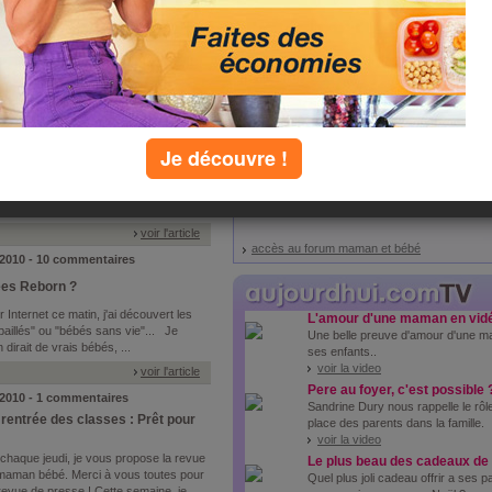
La santé de bébé est la priorité N°1 des
faciliter le suivi de votre bébé, l'équipe
n nouvel outil : le carnet de santé
 par ...
voir l'article
10 - 1 commentaires
!
Je découvre !
manche!) je viens de lire un article qui
ous en faire profiter. L'article table sur
tion, dans les ustensiles de cuisine,
de café. Je cite : ...
voir l'article
accès au forum maman et bébé
 2010 - 10 commentaires
ées Reborn ?
 Internet ce matin, j'ai découvert les
L'amour d'une maman en vidé
illés" ou "bébés sans vie"... Je
Une belle preuve d'amour d'une 
dirait de vrais bébés, ...
ses enfants..
voir la video
voir l'article
Pere au foyer, c'est possible 
 2010 - 1 commentaires
Sandrine Dury nous rappelle le rôle
rentrée des classes : Prêt pour
place des parents dans la famille.
voir la video
chaque jeudi, je vous propose la revue
Le plus beau des cadeaux de 
maman bébé. Merci à vous toutes pour
Quel plus joli cadeau offrir a ses 
evue de presse ! Cette semaine, je