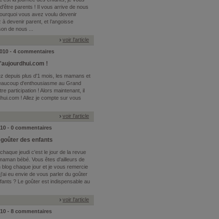
'être parents ! Il vous arrive de nous
pourquoi vous avez voulu devenir
à devenir parent, et l’angoisse
on de nous ...
voir l'article
2010 - 4 commentaires
'aujourdhui.com !
ez depuis plus d'1 mois, les mamans et
 beaucoup d'enthousiasme au Grand
 participation ! Alors maintenant, il
rdhui.com ! Allez je compte sur vous
voir l'article
010 - 0 commentaires
 goûter des enfants
haque jeudi c'est le jour de la revue
aman bébé. Vous êtes d'ailleurs de
blog chaque jour et je vous remercie
 j'ai eu envie de vous parler du goûter
nfants ? Le goûter est indispensable au
voir l'article
010 - 8 commentaires