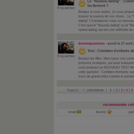
Le "Nounou dating" : Comm
facilement ?
9 kg perdus
Bonjour à vous toutes, Je vous propo
trouver la nounou de vos rêves... Le "
dating" ! Connaissez-vous ce nouvea
C'est quoi le "Nounou dating" ou le "Ba
speed dating, qui est une méthode de r
dominiquerivron
- posté le 27 avri
Test : Combien d'enfants de
9 kg perdus
Bonjour les filles, Merci pour vos com
prénoms exotiques, qui nous transporte
vous propose un NOUVEAU TEST Mama
cette question : Combien d'enfants vais
trucs de grand-mère comme le pendule, 
Page(s) :
précédente
|
1
|
2
|
3
|
4
|
5
recommander cett
email
favoris
par