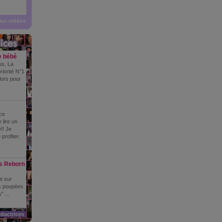
 les vidéos
e bébé
us, La
riorité N°1
lors pour
ce
 lire un
!! Je
profiter.
s Reborn
nt sur
es poupées
 ...
dactrices