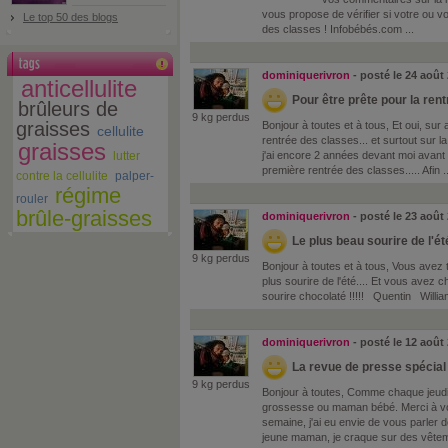
vous propose de vérifier si votre ou v
Le top 50 des blogs
des classes ! Infobébés.com ...
dominiquerivron
- posté le 24 août
anticellulite
Pour être prête pour la rent
brûleurs de
9 kg perdus
graisses
Bonjour à toutes et à tous, Et oui, sur
cellulite
rentrée des classes... et surtout sur 
graisses
lutter
j'ai encore 2 années devant moi avant
première rentrée des classes..... Afin ..
contre la cellulite
palper-
régime
rouler
brûle-graisses
dominiquerivron
- posté le 23 août
Le plus beau sourire de l'été 
9 kg perdus
Bonjour à toutes et à tous, Vous avez 
plus sourire de l'été.... Et vous avez c
sourire chocolaté !!!!! Quentin Willi
dominiquerivron
- posté le 12 août
La revue de presse spécial
9 kg perdus
Bonjour à toutes, Comme chaque jeudi
grossesse ou maman bébé. Merci à vous
semaine, j'ai eu envie de vous parler 
jeune maman, je craque sur des vêteme