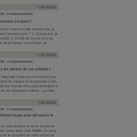
voir l'article
2010 - 9 commentaires
 prénoms est lancé !
nçons cette nouvelle semaine par un
rénom Comment jouer ? 1. Chaque jour, je
habet. 2. Il suffit de trouver tous les
t de les poster sur le forum, en
voir l'article
2010 - 4 commentaires
s les photos de vos enfants !
Nationale s'était aussi l'occasion pour
plein de copains et de participer à des
dant que maman et/ou papa participent à
de ces animations enfants : Le matin -
voir l'article
2010 - 8 commentaires
 Numérologie pour découvrir le
, je vous propose la revue de presse
 toutes pour votre fidélité ! Je viens
vrir le caractère de votre enfant sur