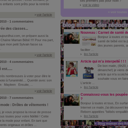
ses premiers pas pour Noël ?
os enfants sont prêts pour la rentrée
voir la video
» voir toutes
voir l'article
 2010 - 1 commentaires
rée des classes...
Nouveau : Carnet de santé d
 aujourdhui.com, on prépare aussi la
Bonjour à toutes et to
la Chaïne Maman Bébé !!!! Pour ma part,
santé de bébé est la p
 que mon petit Sylvain fasse sa
des jeunes parents, a
.
faciliter ...
lire l'article
voir l'article
Article qui m'a interpellé ! ! !
 2010 - 4 commentaires
De bon matin, (6h20, 
est......
dimanche!) je viens de
article qui m'a scotché
très nombreuses à voter pour élire le
souhaite vous en faire 
hoisi à l'unanimité.... Quentin avec son
L'article ...
am Mayleen Ensuite, ...
lire l'article
voir l'article
Connaissez-vous les poupée
 2010 - 7 commentaires
?
Bonjour à toutes et tous, En surfa
 mode : Drôles de vêtements !
Internet ce matin, j'ai découvert l
Reborn appelées "bébés-empaillés"
, je vous propose la revue de presse
lire l'article
 toutes pour votre fidélité ! Cette
de la mode pour enfant. En tant que
» Blog maman des Ré
nts originaux et drôles ...