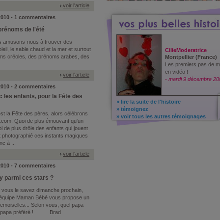
voir l'article
 2010 - 1 commentaires
prénoms de l'été
lors amusons-nous à trouver des
eil, le sable chaud et la mer et surtout
CilieModeratrice
s créoles, des prénoms arabes, des
Montpellier (France)
Les premiers pas de m
en vidéo !
voir l'article
- mardi 9 décembre 20
 2010 - 2 commentaires
les enfants, pour la Fête des
» lire la suite de l'histoire
» témoignez
'est la Fête des pères, alors célébrons
» voir tous les autres témoignages
.com. Quoi de plus émouvant qu'un
 de plus drôle des enfants qui jouent
 photographié ces instants magiques
c à ...
voir l'article
 2010 - 7 commentaires
xy parmi ces stars ?
 vous le savez dimanche prochain,
rs,l'équipe Maman Bébé vous propose un
iselles... Selon vous, quel papa
otre papa préféré ! Brad