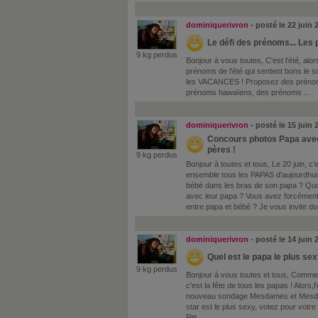
dominiquerivron
- posté le 22 juin
Le défi des prénoms... Les 
9 kg perdus
Bonjour à vous toutes, C'est l'été, a
prénoms de l'été qui sentent bons le sol
les VACANCES ! Proposez des prénom
prénoms hawaïens, des prénoms ...
dominiquerivron
- posté le 15 juin
Concours photos Papa avec 
pères !
9 kg perdus
Bonjour à toutes et tous, Le 20 juin, c
ensemble tous les PAPAS d'aujourdhui
bébé dans les bras de son papa ? Quoi
avec leur papa ? Vous avez forcément
entre papa et bébé ? Je vous invite don
dominiquerivron
- posté le 14 juin
Quel est le papa le plus se
9 kg perdus
Bonjour à vous toutes et tous, Comme
c'est la fête de tous les papas ! Alo
nouveau sondage Mesdames et Mesdemo
star est le plus sexy, votez pour v
Pitt ...