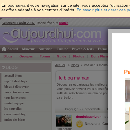
En poursuivant votre navigation sur ce site, vous acceptez l'utilisati
et offres adaptés à vos centres d'intérêt.
En savoir plus et gérer ces 
Vendredi 7 août 2026
- Bonne fête aux
Didier
Accueil
Minceur
Nutrition
Cuisine
Psycho & tests
Forme & santé
Gro
Blogs
Groupes
Forum
Guide
Photos
Bons Plans
Témoign
Accueil
>
blogs
> vos actus maman
BLOG
Pe
accueil blogs
le blog maman
top 50 des blogs
Découvrez et partagez les meilleurs articles blog 
blogs à découvrir
Vous pouvez devenir vous aussi rédactrice sur ce blo
vos actus minceur
suffit de sélectionner une chaîne pour vos articles exi
tous les experts
sa création.
toute l’équipe
les nouvelles
Page(s) :
précédente
|
1
|
2
|
3
|
4
|
5
créer mon blog
dominiquerivron
- posté le 27 sep
index des blogs
Nouveau : Carnet de santé
9 kg perdus