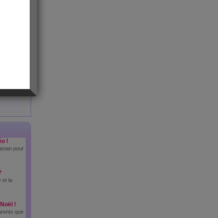
o !
maman pour
?
 et la
Noël !
parents que