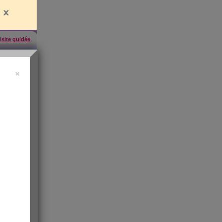
isite guidée
×
457
inscrites