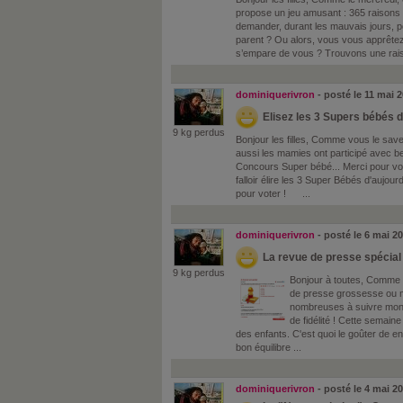
propose un jeu amusant : 365 raisons d
demander, durant les mauvais jours, 
parent ? Ou alors, vous vous apprêtez 
s’empare de vous ? Trouvons une rais
dominiquerivron
- posté le 11 mai 
Elisez les 3 Supers bébés d
9 kg perdus
Bonjour les filles, Comme vous le sav
aussi les mamies ont participé avec
Concours Super bébé... Merci pour votre
falloir élire les 3 Super Bébés d'aujou
pour voter ! ...
dominiquerivron
- posté le 6 mai 2
La revue de presse spécial
9 kg perdus
Bonjour à toutes, Comme c
de presse grossesse ou m
nombreuses à suivre mon 
de fidélité ! Cette semaine
des enfants. C'est quoi le goûter de e
bon équilibre ...
dominiquerivron
- posté le 4 mai 2