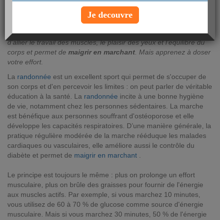
mardi 24 avril 2018
Je decouvre
Les beaux jours font leur apparition... Partez vous aérer en
remettant votre corps en marche. La randonnée a l'avantage
d'allier le travail des muscles, le plaisir des yeux et l'équilibre du
corps et permet de
maigrir en marchant
. Mais apprenez à doser
votre effort.
La
randonnée
est un excellent sport qui permet de s'occuper de
son corps et d'en percevoir les limites : on peut parler de véritable
éducation à la santé. La
randonnée
incite à une bonne hygiène
de vie, notamment chez les personnes sédentaires. La marche
est bénéfique aux personnes souffrant d'ostéoporose et elle
développe les capacités respiratoires. D’une manière générale, la
pratique régulière modérée de la marche rééduque les malades
cardiaques ou vasculaires, elle améliore aussi le contrôle du
diabète et permet de
maigrir en marchant
.
Le principe est toujours le même : plus on prolonge un effort
musculaire, plus on brûle des graisses pour fournir de l'énergie
aux muscles actifs. Par exemple, si vous marchez 10 minutes,
vous utilisez de 60 à 70 % de glucose comme source d'énergie
musculaire. Mais si vous marchez 30 minutes, 50 % de l'énergie