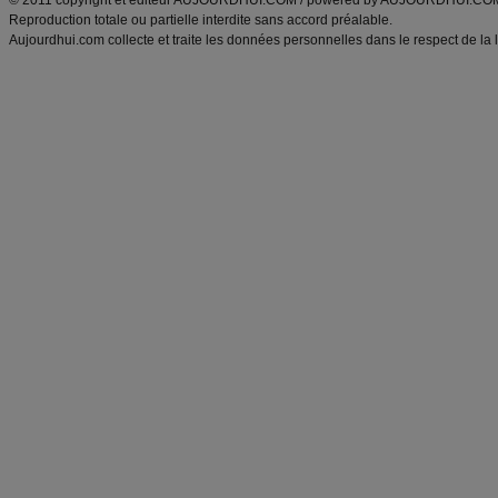
© 2011 copyright et éditeur AUJOURDHUI.COM / powered by AUJOURDHUI.CO
Reproduction totale ou partielle interdite sans accord préalable.
Aujourdhui.com collecte et traite les données personnelles dans le respect de la 