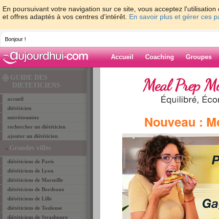
En poursuivant votre navigation sur ce site, vous acceptez l'utilisati
et offres adaptés à vos centres d'intérêt.
En savoir plus et gérer ces 
Bonjour !
Accueil
Coaching
Groupes
Accueil
>
diététiciens
>
dieteticiens 20
>
diete
GUIDE DES
vanessa
DIETETICIENS
accueil
diététicien
Diététiciens Porto vecchio
Nouveau : M
nutritionniste
Orsoni Vanessa
rechercher un diététicien
ajouter un diététicien
Grandes villes
diététiciens de Paris
diététiciens de Lyon
diététiciens de Marseille
diététiciens de Bordeaux
diététiciens de Lille
diététiciens de Toulouse
diététiciens de Strasbourg