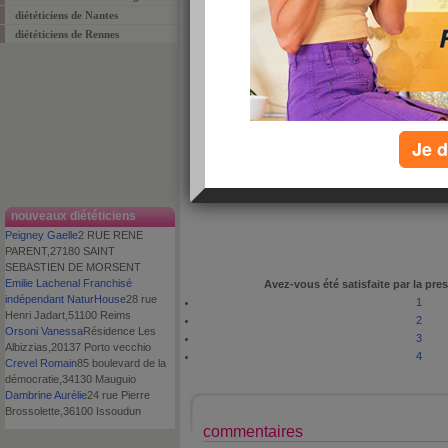
diététiciens de Nantes
diététiciens de Rennes
proposé par
_orsoni.vanessa@neuf.fr
le : 11 décembre 2013
appréciation :
commenté :
0 fois
Je d
adresse
Résidence Les Albizzias
code postal
20137
ville
Porto vecchio
téléphone
06.20.02.51.30
nouveaux diététiciens
Peigney Gaelle
2 RUE RENE
PARENT,27180 SAINT
SEBASTIEN DE MORSENT
Emilie Lachenal Franchisé
Avez-vous été satisfaite par la pres
indépendant NaturHouse
28 rue
1
Henri Jadart,51100 Reims
2
Orsoni Vanessa
Résidence Les
3
Albizzias,20137 Porto vecchio
4
Crevel Romain
85 boulevard de la
démocratie,34130 Mauguio
Dambrine Aurélie
24 rue Pierre
Brossolette,36100 Issoudun
commentaires