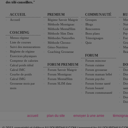
des télé-conseillers."
ACCUEIL
PREMIUM
COMMUNAUTÉ
RU
Accueil
Régime Savoir Maigrir
Groupes
Min
Méthode Montignac
Blogs
Nut
Méthode MentalSlim
Rencontres
Cui
COACHING
Méthode Slim Data
Bons plans
Psy
Menus régime
Méthodes Naturelles
Témoignages
For
Liste de courses
Méthode Chrono-
Quiz
Gro
Suivi des mensurations
Géno-Nutrition
Ma
Réglette de régime
Coaching Grossesse
Bea
FORUM
Exercices physiques
Compteur de calories
Forum minceur
FORUM PREMIUM
DO
Calcul poids idéal
Forum cuisine
Calcul IMC
Forum Savoir Maigrir
Forum grossesse
Dos
Courbe de poids
Forum Montignac
Forum maman bébé
Dos
Calcul IMG
Forum MentalSlim
Forum psycho
Dos
Grossesse mois par
Forum SLIM data
Forum forme santé
Dos
mois
Forum beauté
san
Forum communauté
Dos
Dos
Dos
accueil
plan du site
envoyer à une amie
témoigna