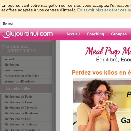
En poursuivant votre navigation sur ce site, vous acceptez l'utilisati
et offres adaptés à vos centres d'intérêt.
En savoir plus et gérer ces 
Bonjour !
Accueil
Coaching
Groupes
Accueil
>
diététiciens
>
dieteticiens Dordogne 24
GUIDE DES
BERGERAC
> pascal severine
DIETETICIENS
accueil
diététicien
Diététiciens BERGERAC
Perdez vos kilos en 
nutritionniste
PASCAL SEVERINE
rechercher un diététicien
ajouter un diététicien
Grandes villes
diététiciens de Paris
diététiciens de Lyon
diététiciens de Marseille
diététiciens de Bordeaux
diététiciens de Lille
diététiciens de Toulouse
diététiciens de Strasbourg