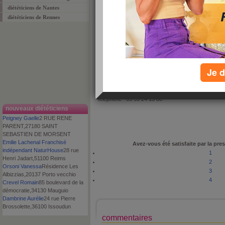
diététiciens de Nantes
diététiciens de Rennes
proposé par
Equipe Aujourdhui.com
le : 7 avril 2009
appréciation :
commenté :
0 fois
Je d
adresse
18, avenue professeur Albert Calmette
code postal
24100
ville
BERGERAC
téléphone
05 53 24 13 80
nouveaux diététiciens
Peigney Gaelle
2 RUE RENE
PARENT,27180 SAINT
SEBASTIEN DE MORSENT
Emilie Lachenal Franchisé
Avez-vous été satisfaite par la pres
indépendant NaturHouse
28 rue
1
Henri Jadart,51100 Reims
2
Orsoni Vanessa
Résidence Les
3
Albizzias,20137 Porto vecchio
4
Crevel Romain
85 boulevard de la
démocratie,34130 Mauguio
Dambrine Aurélie
24 rue Pierre
Brossolette,36100 Issoudun
commentaires