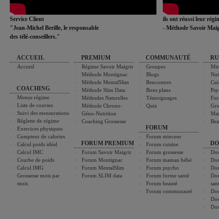
Service Client
ils ont réussi leur rég
"Jean-Michel Berille, le responsable
- Méthode Savoir Maig
des télé-conseillers."
ACCUEIL
PREMIUM
COMMUNAUTÉ
RU
Accueil
Régime Savoir Maigrir
Groupes
Min
Méthode Montignac
Blogs
Nut
Méthode MentalSlim
Rencontres
Cui
COACHING
Méthode Slim Data
Bons plans
Psy
Menus régime
Méthodes Naturelles
Témoignages
For
Liste de courses
Méthode Chrono-
Quiz
Gro
Suivi des mensurations
Géno-Nutrition
Ma
Réglette de régime
Coaching Grossesse
Bea
FORUM
Exercices physiques
Compteur de calories
Forum minceur
FORUM PREMIUM
DO
Calcul poids idéal
Forum cuisine
Calcul IMC
Forum Savoir Maigrir
Forum grossesse
Dos
Courbe de poids
Forum Montignac
Forum maman bébé
Dos
Calcul IMG
Forum MentalSlim
Forum psycho
Dos
Grossesse mois par
Forum SLIM data
Forum forme santé
Dos
mois
Forum beauté
san
Forum communauté
Dos
Dos
Dos