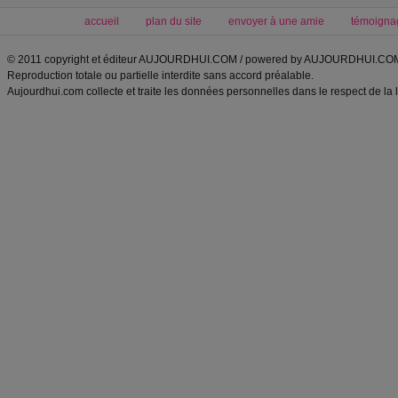
accueil
plan du site
envoyer à une amie
témoigna
© 2011 copyright et éditeur AUJOURDHUI.COM / powered by AUJOURDHUI.CO
Reproduction totale ou partielle interdite sans accord préalable.
Aujourdhui.com collecte et traite les données personnelles dans le respect de la 