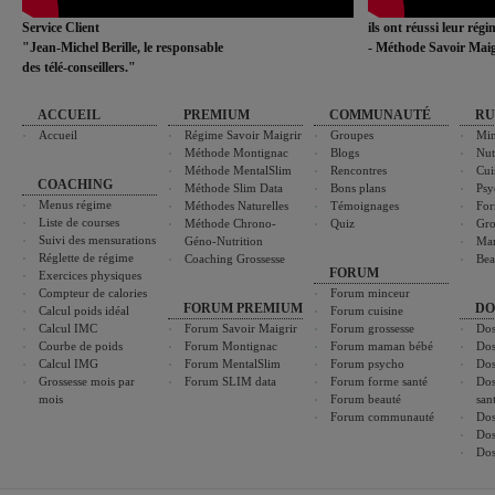
Service Client
ils ont réussi leur rég
"Jean-Michel Berille, le responsable
- Méthode Savoir Maig
des télé-conseillers."
ACCUEIL
PREMIUM
COMMUNAUTÉ
RU
Accueil
Régime Savoir Maigrir
Groupes
Min
Méthode Montignac
Blogs
Nut
Méthode MentalSlim
Rencontres
Cui
COACHING
Méthode Slim Data
Bons plans
Psy
Menus régime
Méthodes Naturelles
Témoignages
For
Liste de courses
Méthode Chrono-
Quiz
Gro
Suivi des mensurations
Géno-Nutrition
Ma
Réglette de régime
Coaching Grossesse
Bea
FORUM
Exercices physiques
Compteur de calories
Forum minceur
FORUM PREMIUM
DO
Calcul poids idéal
Forum cuisine
Calcul IMC
Forum Savoir Maigrir
Forum grossesse
Dos
Courbe de poids
Forum Montignac
Forum maman bébé
Dos
Calcul IMG
Forum MentalSlim
Forum psycho
Dos
Grossesse mois par
Forum SLIM data
Forum forme santé
Dos
mois
Forum beauté
san
Forum communauté
Dos
Dos
Dos