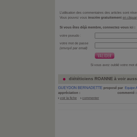
L’utilisation des commentaires des articles sont r
Vous pouvez vous
inscrire gratuitement
en cliquan
Si vous êtes déjà membre, connectez-vous ici :
votre pseudo :
votre mot de passe
(envoyé par email)
Si vous avez oublié votre mot 
diététiciens ROANNE à voir auss
GUEYDON BERNADETTE
proposé par
Equipe 
appréciation :
commenté 
voir la fiche
commenter