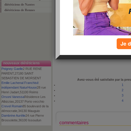
diététiciens de Nantes
diététiciens de Rennes
proposé par
Equipe Aujourdhui.com
le : 7 avril 2009
appréciation :
commenté :
0 fois
adresse
4, place Verdun
Je d
code postal
42300
ville
ROANNE
téléphone
04 77 72 60 78
nouveaux diététiciens
Peigney Gaelle
2 RUE RENE
PARENT,27180 SAINT
SEBASTIEN DE MORSENT
Avez-vous été satisfaite par la pres
Emilie Lachenal Franchisé
1
indépendant NaturHouse
28 rue
2
Henri Jadart,51100 Reims
3
Orsoni Vanessa
Résidence Les
4
Albizzias,20137 Porto vecchio
Crevel Romain
85 boulevard de la
démocratie,34130 Mauguio
Dambrine Aurélie
24 rue Pierre
Brossolette,36100 Issoudun
commentaires