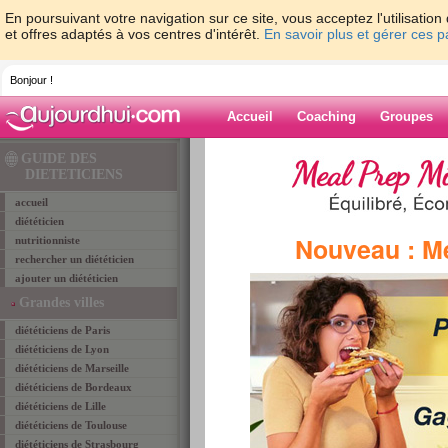
En poursuivant votre navigation sur ce site, vous acceptez l'utilisati
et offres adaptés à vos centres d'intérêt.
En savoir plus et gérer ces 
Bonjour !
Accueil
Coaching
Groupes
Accueil
>
diététiciens
>
dieteticiens Loire 42
>
GUIDE DES
DIETETICIENS
accueil
Diététiciens ROANNE
diététicien
Nouveau : M
RUELLE FLAVIE
nutritionniste
rechercher un diététicien
ajouter un diététicien
Grandes villes
diététiciens de Paris
diététiciens de Lyon
diététiciens de Marseille
diététiciens de Bordeaux
diététiciens de Lille
diététiciens de Toulouse
diététiciens de Strasbourg