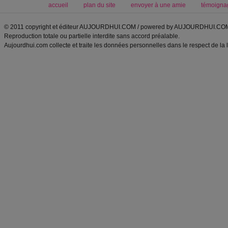
accueil
plan du site
envoyer à une amie
témoigna
© 2011 copyright et éditeur AUJOURDHUI.COM / powered by AUJOURDHUI.CO
Reproduction totale ou partielle interdite sans accord préalable.
Aujourdhui.com collecte et traite les données personnelles dans le respect de la 