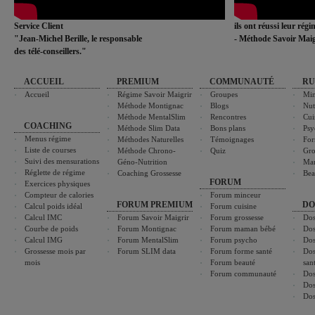
Service Client
ils ont réussi leur rég
"Jean-Michel Berille, le responsable
- Méthode Savoir Maig
des télé-conseillers."
ACCUEIL
PREMIUM
COMMUNAUTÉ
RU
Accueil
Régime Savoir Maigrir
Groupes
Min
Méthode Montignac
Blogs
Nut
Méthode MentalSlim
Rencontres
Cui
COACHING
Méthode Slim Data
Bons plans
Psy
Menus régime
Méthodes Naturelles
Témoignages
For
Liste de courses
Méthode Chrono-
Quiz
Gro
Suivi des mensurations
Géno-Nutrition
Ma
Réglette de régime
Coaching Grossesse
Bea
FORUM
Exercices physiques
Compteur de calories
Forum minceur
FORUM PREMIUM
DO
Calcul poids idéal
Forum cuisine
Calcul IMC
Forum Savoir Maigrir
Forum grossesse
Dos
Courbe de poids
Forum Montignac
Forum maman bébé
Dos
Calcul IMG
Forum MentalSlim
Forum psycho
Dos
Grossesse mois par
Forum SLIM data
Forum forme santé
Dos
mois
Forum beauté
san
Forum communauté
Dos
Dos
Dos