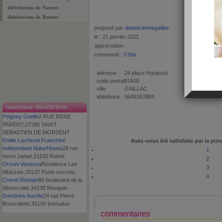
diététiciens de Nantes
diététiciens de Rennes
proposé par
dieteticiennegaillac
le : 21 janvier 2011
appréciation :
commenté :
0 fois
adresse
24 place Hautpoul
code postal
81600
ville
GAILLAC
téléphone
0649182884
nouveaux diététiciens
Peigney Gaelle
2 RUE RENE
PARENT,27180 SAINT
SEBASTIEN DE MORSENT
Emilie Lachenal Franchisé
Avez-vous été satisfaite par la pres
indépendant NaturHouse
28 rue
1
Henri Jadart,51100 Reims
2
Orsoni Vanessa
Résidence Les
3
Albizzias,20137 Porto vecchio
4
Crevel Romain
85 boulevard de la
démocratie,34130 Mauguio
Dambrine Aurélie
24 rue Pierre
Brossolette,36100 Issoudun
commentaires