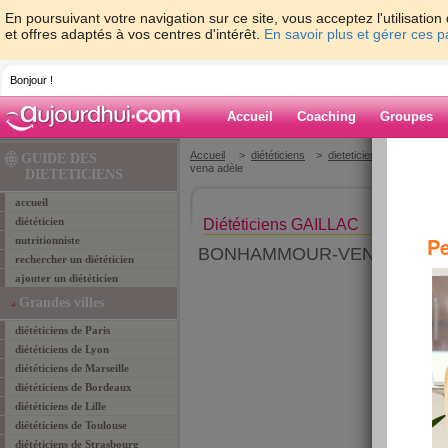
En poursuivant votre navigation sur ce site, vous acceptez l'utilisati
et offres adaptés à vos centres d'intérêt.
En savoir plus et gérer ces 
Bonjour !
Accueil
Coaching
Groupes
Accueil
>
diététiciens
>
dieteticiens Tarn 81
>
GUIDE DES
vena adèle
DIETETICIENS
accueil
diététicien
Diététiciens GAILLAC
Pe
nutritionniste
BONHAMMOUR-VENA Adèle
rechercher un diététicien
ajouter un diététicien
Grandes villes
diététiciens de Paris
diététiciens de Lyon
diététiciens de Marseille
diététiciens de Bordeaux
diététiciens de Lille
diététiciens de Toulouse
diététiciens de Strasbourg