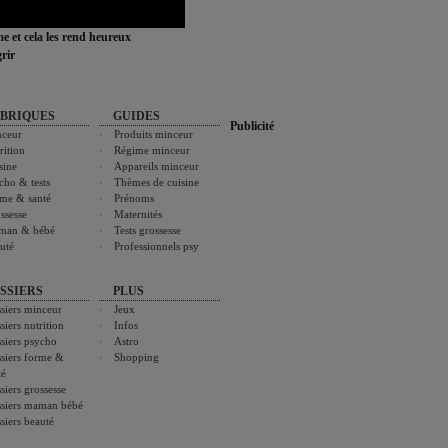
ime et cela les rend heureux
rir
BRIQUES
GUIDES
Publicité
ceur
Produits minceur
rition
Régime minceur
sine
Appareils minceur
cho & tests
Thèmes de cuisine
me & santé
Prénoms
ssesse
Maternités
man & bébé
Tests grossesse
uté
Professionnels psy
SSIERS
PLUS
siers minceur
Jeux
siers nutrition
Infos
siers psycho
Astro
siers forme &
Shopping
té
siers grossesse
siers maman bébé
siers beauté