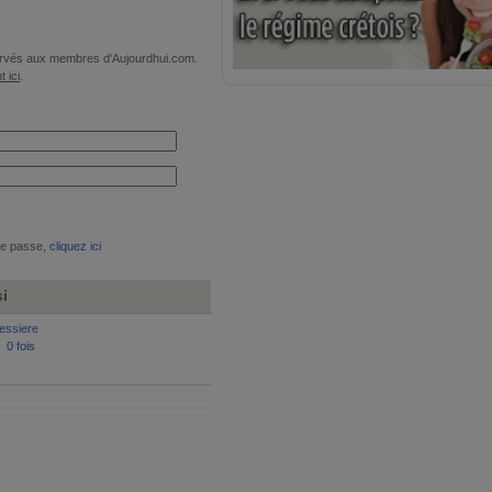
éservés aux membres d'Aujourdhui.com.
t ici
.
de passe,
cliquez ici
si
essiere
:
0 fois