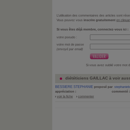
L’utilisation des commentaires des articles sont r
Vous pouvez vous
inscrire gratuitement
en cliquan
Si vous êtes déjà membre, connectez-vous ici :
votre pseudo :
votre mot de passe
(envoyé par email)
Si vous avez oublié votre mot 
diététiciens GAILLAC à voir aus
BESSIERE STEPHANIE
proposé par
stephanieb
appréciation :
commenté 
voir la fiche
commenter