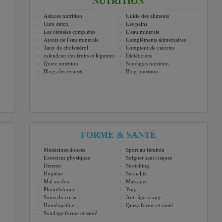
NUTRITION
Astuces nutrition
Guide des aliments
Cure détox
Les pains
Les céréales complètes
L'eau minérale
Atouts de l'eau minérale
Compléments alimentaires
Taux de cholestérol
Compteur de calories
calendrier des fruits et légumes
Diététiciens
Quizz nutrition
Sondages nutrition
Blogs des experts
Blog nutrition
FORME & SANTÉ
Médecines douces
Sport au féminin
Exercices physiques
Soigner sans risques
Détente
Stretching
Hygiène
Sexualité
Mal au dos
Massages
Phytothérapie
Yoga
Soins du corps
Anti-âge visage
Homéopathie
Quizz forme et santé
Sondage forme et santé