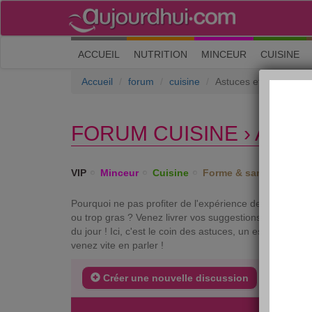
(current)
ACCUEIL
NUTRITION
MINCEUR
CUISINE
Accueil
forum
cuisine
Astuces et bons plans
FORUM CUISINE › AST
VIP
Minceur
Cuisine
Forme & santé
Psych
Pourquoi ne pas profiter de l'expérience de chacun po
ou trop gras ? Venez livrer vos suggestions pour rendr
du jour ! Ici, c'est le coin des astuces, un espace d’e
venez vite en parler !
Créer une nouvelle discussion
DERNIE