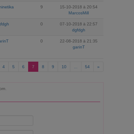
hinetika
9
15-10-2018 à 20:54
MarcosMill
gfdgh
0
07-10-2018 à 22:57
dgfdgh
arinT
0
22-08-2018 à 21:35
garinT
4
5
6
7
8
9
10
...
54
»
com.