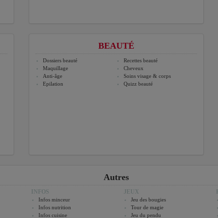
BEAUTÉ
Dossiers beauté
Recettes beauté
Maquillage
Cheveux
Anti-âge
Soins visage & corps
Epilation
Quizz beauté
Autres
INFOS
JEUX
Infos minceur
Jeu des bougies
Infos nutrition
Tour de magie
Infos cuisine
Jeu du pendu