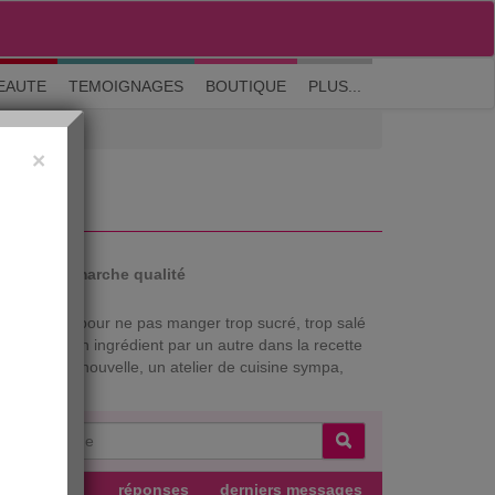
M'inscrire
|
Me connecter
|
? Visite guidée
EAUTE
TEMOIGNAGES
BOUTIQUE
PLUS...
×
auté
Démarche qualité
s solutions pour ne pas manger trop sucré, trop salé
remplacer un ingrédient par un autre dans la recette
 une recette nouvelle, un atelier de cuisine sympa,
uteur
réponses
derniers messages