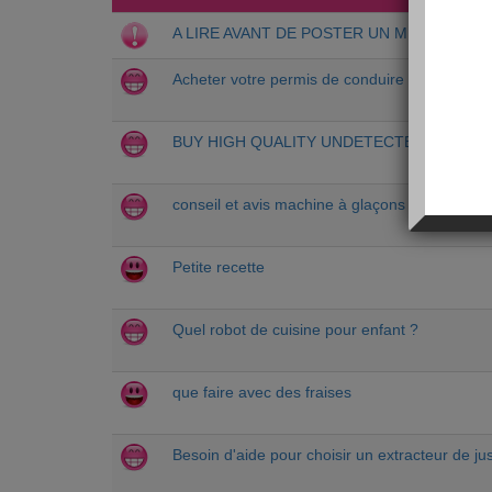
A LIRE AVANT DE POSTER UN MESSAGE
Acheter votre permis de conduire français enr
BUY HIGH QUALITY UNDETECTED COUNT
conseil et avis machine à glaçons
Petite recette
Quel robot de cuisine pour enfant ?
que faire avec des fraises
Besoin d'aide pour choisir un extracteur de jus