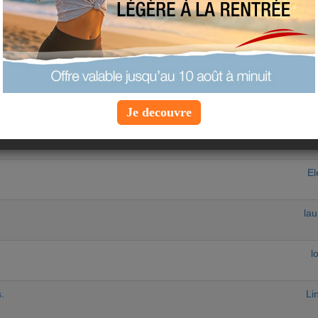
equipe-a
egistré en préfecture
nico
ERFEIT MONEY
fa
Je decouvre
Celin
El
la
l
.
Li