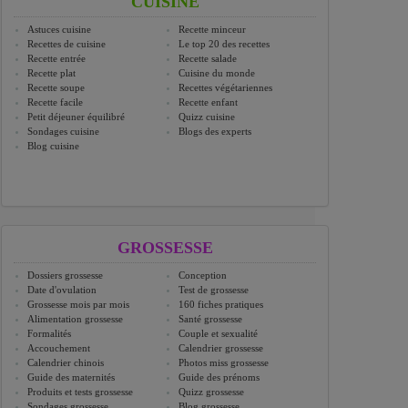
CUISINE
Astuces cuisine
Recette minceur
Recettes de cuisine
Le top 20 des recettes
Recette entrée
Recette salade
Recette plat
Cuisine du monde
Recette soupe
Recettes végétariennes
Recette facile
Recette enfant
Petit déjeuner équilibré
Quizz cuisine
Sondages cuisine
Blogs des experts
Blog cuisine
GROSSESSE
Dossiers grossesse
Conception
Date d'ovulation
Test de grossesse
Grossesse mois par mois
160 fiches pratiques
Alimentation grossesse
Santé grossesse
Formalités
Couple et sexualité
Accouchement
Calendrier grossesse
Calendrier chinois
Photos miss grossesse
Guide des maternités
Guide des prénoms
Produits et tests grossesse
Quizz grossesse
Sondages grossesse
Blog grossesse