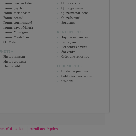
Forum maman bébé
Quizz cuisine
Forum psycho
Quizz grossesse
Forum forme santé
Quizz maman bébé
Forum beauté
Quizz beauté
Forum communauté
Sondages
Forum SavoirMaigrir
RENCONTRES
Forum Montignac
Forum MentalSlim
Top des rencontres
SLIM data
Par région
Rencontres à venir
PHOTOS
Souvenirs
Photos minceur
Créer une rencontre
Photos grossesse
EPHEMERIDE
Photos bébé
Guide des prénoms
Célébrités nées ce jour
Citations
ons d'utilisation
mentions légales