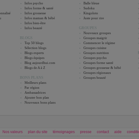
Infos psycho
Balle bleue
Infos forme & santé
Sudoku
nnalisé
Infos grossesse
Kingoloto
u
Infos maman & bébé
Juste pour rire
Infos bien-être
GROUPES
Infos beauté
Nouveaux groupes
BLOGS
Groupes maigrir
Top 50 blogs
Commencer le régime
Sélection blogs
Groupes cuisine
Blogs experts
Groupes nutrition
Blogs équipes
Groupes psycho
Blog aujourdhui.com
Groupes forme santé
Blogs de A à Z
Groupes grossesse & bébé
Groupes régionaux
BONS PLANS
Groupes beauté
Meilleurs plans
Par région
Ambassadrices
Ajouter bon plan
Nouveaux bons plans
Nos valeurs
plan du site
témoignages
presse
contact
aide
conditi