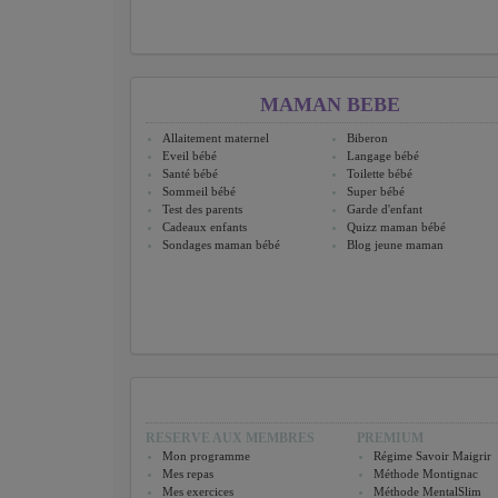
MAMAN BEBE
Allaitement maternel
Biberon
Eveil bébé
Langage bébé
Santé bébé
Toilette bébé
Sommeil bébé
Super bébé
Test des parents
Garde d'enfant
Cadeaux enfants
Quizz maman bébé
Sondages maman bébé
Blog jeune maman
RESERVE AUX MEMBRES
PREMIUM
Mon programme
Régime Savoir Maigrir
Mes repas
Méthode Montignac
Mes exercices
Méthode MentalSlim