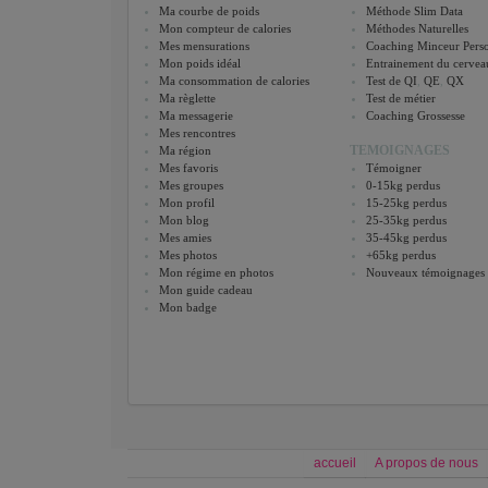
Ma courbe de poids
Méthode Slim Data
Mon compteur de calories
Méthodes Naturelles
Mes mensurations
Coaching Minceur Perso
Mon poids idéal
Entrainement du cervea
Ma consommation de calories
Test de QI
,
QE
,
QX
Ma règlette
Test de métier
Ma messagerie
Coaching Grossesse
Mes rencontres
TEMOIGNAGES
Ma région
Mes favoris
Témoigner
Mes groupes
0-15kg perdus
Mon profil
15-25kg perdus
Mon blog
25-35kg perdus
Mes amies
35-45kg perdus
Mes photos
+65kg perdus
Mon régime en photos
Nouveaux témoignages
Mon guide cadeau
Mon badge
accueil
A propos de nous