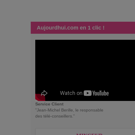
Aujourdhui.com en 1 clic !
Service Client
"Jean-Michel Berille, le responsable
des télé-conseillers."