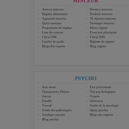
MINCEUR
Astuces minceur
Dossiers minceur
Régime alimentaire
Produits minceur
Appareils minceur
50 régimes minceur
Quizz minceur
Sondages minceur
Programme de régime
Menu régime
Liste de courses
Exercices physiques
Calcul IMC
Calcul IMG
Courbe de poids
Réglette de régime
Blogs des experts
Blog régime
PSYCHO
Anti stress
Etre performant
Changement d'heure
Test psychologique
Amour
Couple
Famille
Séduction
Travail
Guide de la sexologie
Guide des pathologies
Quizz psycho
Sondages psycho
Blogs des experts
Blog psycho