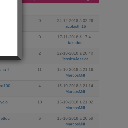
ujourdhuicom
lasthi16
0
24-12-2018 à 02:26
nicolasthi16
kedoc
0
17-11-2018 à 17:41
fakedoc
e_doudou
2
22-10-2018 à 20:40
JessicaJessica
ena-ll
11
15-10-2018 à 21:16
MarcosMill
ura100
4
15-10-2018 à 21:14
MarcosMill
oyojo
10
15-10-2018 à 21:02
MarcosMill
nettou
6
15-10-2018 à 20:59
MarcosMill