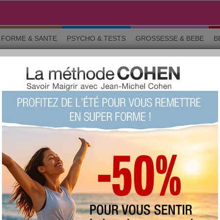
FORME & SANTE
PSYCHO & TESTS
GROSSESSE & BEBE
B
UCES ET BONS PLANS
o & tests
Grossesse
Maman & bébé
Beauté
La commun
ur partager des astuces ou des bons plans en cuisine ? Vous voulez de
e les plats encore plus appétissants, pour cuisiner moins cher ou pour 
ntraide pour toutes les passionnées de cuisine ! Un resto coup de coeur,
Chercher un sujet particulier :
RS SUJETS
a