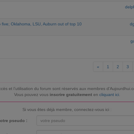
delp
p five; Oklahoma, LSU, Auburn out of top 10
d
g
«
1
2
3
ccès et l’utilisation du forum sont réservés aux membres d'Aujourdhui.
Vous pouvez vous
inscrire gratuitement
en
cliquant ici
.
Si vous êtes déjà membre, connectez-vous ici :
otre pseudo :