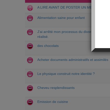
A LIRE AVANT DE POSTER UN MESSAGE
Alimentation saine pour enfant
J’ai arrêté mon processus du divorce grâce
réalisé.
des chocolats
Acheter documents administratifs et assimilés
Le physique construit notre identité ?
Cheveu resplendissants
Emission de cuisine