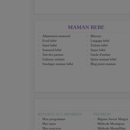
MAMAN BEBE
Allaitement maternel
Biberon
Eveil bébé
Langage bébé
Santé bébé
Toilette bébé
Sommeil bébé
Super bébé
Test des parents
Garde d'enfant
Cadeaux enfants
Quizz maman bébé
Sondages maman bébé
Blog jeune maman
RESERVE AUX MEMBRES
PREMIUM
Mon programme
Régime Savoir Maigrir
Mes repas
Méthode Montignac
Mes exercices
Méthode MentalSlim