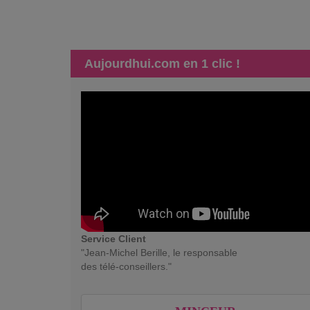
Aujourdhui.com en 1 clic !
Service Client
"Jean-Michel Berille, le responsable
des télé-conseillers."