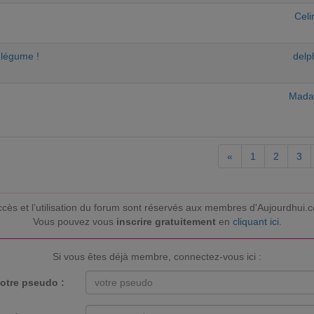
Cel
n légume !
delp
Mada
«
1
2
3
ccès et l’utilisation du forum sont réservés aux membres d'Aujourdhui.
Vous pouvez vous
inscrire gratuitement
en
cliquant ici
.
Si vous êtes déjà membre, connectez-vous ici :
otre pseudo :