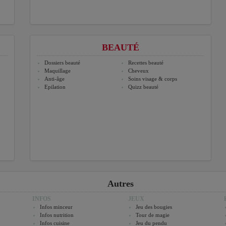
BEAUTÉ
Dossiers beauté
Recettes beauté
Maquillage
Cheveux
Anti-âge
Soins visage & corps
Epilation
Quizz beauté
Autres
INFOS
JEUX
Infos minceur
Jeu des bougies
Infos nutrition
Tour de magie
Infos cuisine
Jeu du pendu