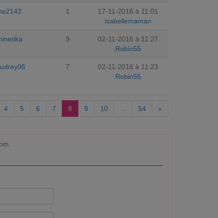
ine2143
1
17-11-2016 à 11:01
isabellemaman
hinetika
9
02-11-2016 à 11:27
Robin55
udrey06
7
02-11-2016 à 11:23
Robin55
4
5
6
7
8
9
10
...
54
»
com.