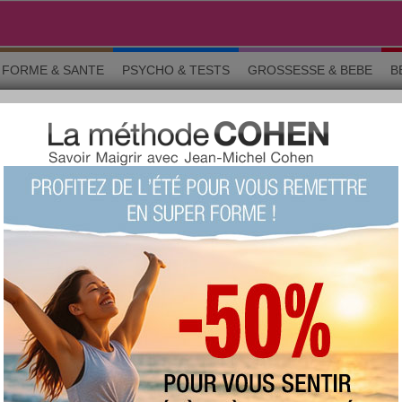
FORME & SANTE
PSYCHO & TESTS
GROSSESSE & BEBE
B
UCES ET BONS PLANS
o & tests
Grossesse
Maman & bébé
Beauté
La commun
ur partager des astuces ou des bons plans en cuisine ? Vous voulez de
e les plats encore plus appétissants, pour cuisiner moins cher ou pour 
ntraide pour toutes les passionnées de cuisine ! Un resto coup de coeur,
Chercher un sujet particulier :
RS SUJETS
a