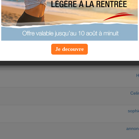
equipe-a
rog
 à ce DAH HOUNON TOZE. Mon rêve est devenu une
Jea
Je decouvre
Wen
H
Cel
soph
annon