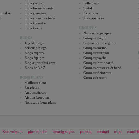
Infos psycho
Balle bleue
Infos forme & santé
Sudoku
nnalisé
Infos grossesse
Kingoloto
u
Infos maman & bébé
Juste pour rire
Infos bien-être
GROUPES
Infos beauté
Nouveaux groupes
BLOGS
Groupes maigrir
Top 50 blogs
Commencer le régime
Sélection blogs
Groupes cuisine
Blogs experts
Groupes nutrition
Blogs équipes
Groupes psycho
Blog aujourdhui.com
Groupes forme santé
Blogs de A à Z
Groupes grossesse & bébé
Groupes régionaux
BONS PLANS
Groupes beauté
Meilleurs plans
Par région
Ambassadrices
Ajouter bon plan
Nouveaux bons plans
Nos valeurs
plan du site
témoignages
presse
contact
aide
conditi