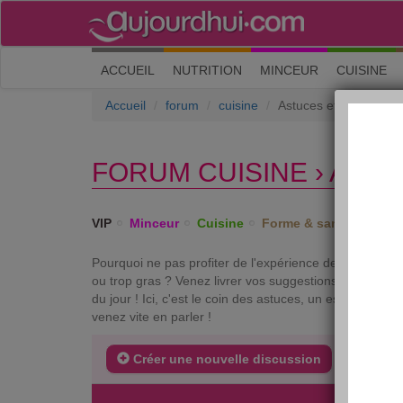
(current)
ACCUEIL
NUTRITION
MINCEUR
CUISINE
Accueil
forum
cuisine
Astuces et bons plans
FORUM CUISINE › AST
VIP
Minceur
Cuisine
Forme & santé
Psych
Pourquoi ne pas profiter de l'expérience de chacun po
ou trop gras ? Venez livrer vos suggestions pour rendr
du jour ! Ici, c'est le coin des astuces, un espace d’e
venez vite en parler !
Créer une nouvelle discussion
DERNIE