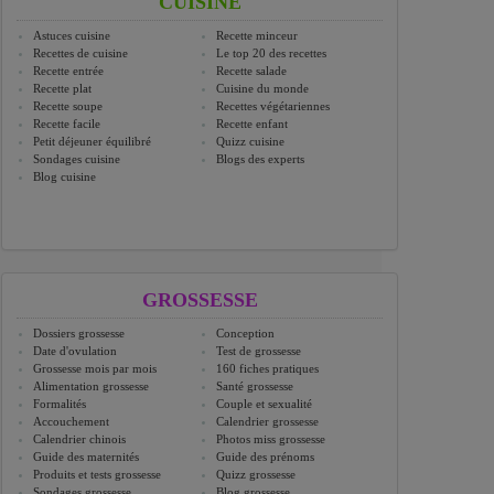
CUISINE
Astuces cuisine
Recette minceur
Recettes de cuisine
Le top 20 des recettes
Recette entrée
Recette salade
Recette plat
Cuisine du monde
Recette soupe
Recettes végétariennes
Recette facile
Recette enfant
Petit déjeuner équilibré
Quizz cuisine
Sondages cuisine
Blogs des experts
Blog cuisine
GROSSESSE
Dossiers grossesse
Conception
Date d'ovulation
Test de grossesse
Grossesse mois par mois
160 fiches pratiques
Alimentation grossesse
Santé grossesse
Formalités
Couple et sexualité
Accouchement
Calendrier grossesse
Calendrier chinois
Photos miss grossesse
Guide des maternités
Guide des prénoms
Produits et tests grossesse
Quizz grossesse
Sondages grossesse
Blog grossesse