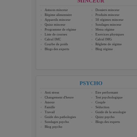
MINCEUR
Astuces minceur
Dossiers minceur
Régime alimentaire
Produits minceur
Appareils minceur
50 régimes minceur
Quizz minceur
Sondages minceur
Programme de régime
Menu régime
Liste de courses
Exercices physiques
Calcul IMC
Calcul IMG
Courbe de poids
Réglette de régime
Blogs des experts
Blog régime
PSYCHO
Anti stress
Etre performant
Changement d'heure
Test psychologique
Amour
Couple
Famille
Séduction
Travail
Guide de la sexologie
Guide des pathologies
Quizz psycho
Sondages psycho
Blogs des experts
Blog psycho