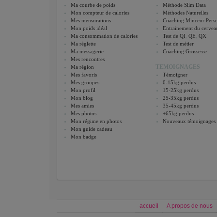
Ma courbe de poids
Méthode Slim Data
Mon compteur de calories
Méthodes Naturelles
Mes mensurations
Coaching Minceur Perso
Mon poids idéal
Entrainement du cervea
Ma consommation de calories
Test de QI
,
QE
,
QX
Ma règlette
Test de métier
Ma messagerie
Coaching Grossesse
Mes rencontres
TEMOIGNAGES
Ma région
Mes favoris
Témoigner
Mes groupes
0-15kg perdus
Mon profil
15-25kg perdus
Mon blog
25-35kg perdus
Mes amies
35-45kg perdus
Mes photos
+65kg perdus
Mon régime en photos
Nouveaux témoignages
Mon guide cadeau
Mon badge
accueil
A propos de nous