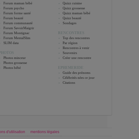
Forum maman bébé
Quizz cuisine
Forum psycho
Quizz grossesse
Forum forme santé
Quizz maman bébé
Forum beauté
Quizz beauté
Forum communauté
Sondages
Forum SavoirMaigrir
RENCONTRES
Forum Montignac
Forum MentalSlim
Top des rencontres
SLIM data
Par région
Rencontres à venir
PHOTOS
Souvenirs
Photos minceur
Créer une rencontre
Photos grossesse
EPHEMERIDE
Photos bébé
Guide des prénoms
Célébrités nées ce jour
Citations
ons d'utilisation
mentions légales