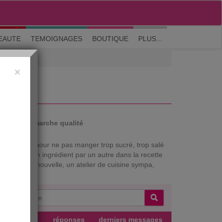
M'inscrire
|
Me connecter
|
? Visite guidée
EAUTE
TEMOIGNAGES
BOUTIQUE
PLUS...
×
auté
Démarche qualité
s solutions pour ne pas manger trop sucré, trop salé
remplacer un ingrédient par un autre dans la recette
 une recette nouvelle, un atelier de cuisine sympa,
uteur
réponses
derniers messages