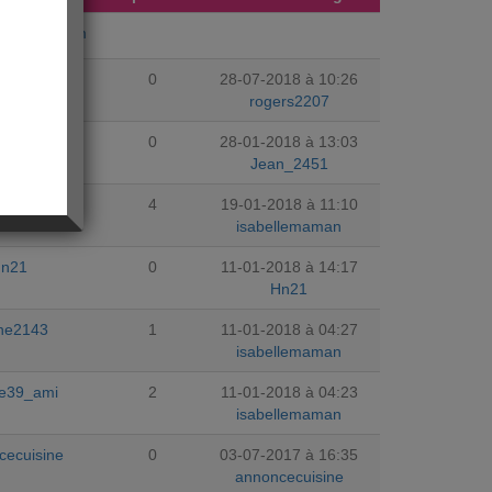
ujourdhuicom
ers2207
0
28-07-2018 à 10:26
rogers2207
n_2451
0
28-01-2018 à 13:03
Jean_2451
die_5
4
19-01-2018 à 11:10
isabellemaman
n21
0
11-01-2018 à 14:17
Hn21
ine2143
1
11-01-2018 à 04:27
isabellemaman
ie39_ami
2
11-01-2018 à 04:23
isabellemaman
cecuisine
0
03-07-2017 à 16:35
annoncecuisine