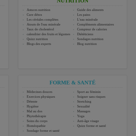
NUTRITION
Astuces nutrition
Guide des aliments
Cure détox
Les pains
Les céréales complètes
L'eau minérale
Atouts de l'eau minérale
Compléments alimentaires
Taux de cholestérol
Compteur de calories
calendrier des fruits et légumes
Diététiciens
Quizz nutrition
Sondages nutrition
Blogs des experts
Blog nutrition
FORME & SANTÉ
Médecines douces
Sport au féminin
Exercices physiques
Soigner sans risques
Détente
Stretching
Hygiène
Sexualité
Mal au dos
Massages
Phytothérapie
Yoga
Soins du corps
Anti-âge visage
Homéopathie
Quizz forme et santé
Sondage forme et santé