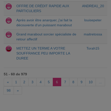
OFFRE DE CRÉDIT RAPIDE AUX
ANDREA1_20
PARTICULIERS
Après avoir être anarquer, j'ai fait la
louisepeter
découverte d'un puissant marabout
Grand marabout sorcier spécialiste de
maitretossa
retour affectif
METTEZ UN TERME A VOTRE
Torah15
SOUFFRANCE PEU IMPORTE LA
DUREE
51 - 60 de 979
«
1
2
3
4
5
6
7
8
9
10
...
98
»