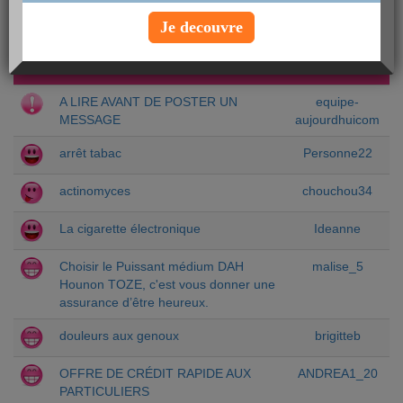
Je decouvre
DERNIERS SUJETS
auteur
A LIRE AVANT DE POSTER UN
equipe-
MESSAGE
aujourdhuicom
arrêt tabac
Personne22
actinomyces
chouchou34
La cigarette électronique
Ideanne
Choisir le Puissant médium DAH
malise_5
Hounon TOZE, c'est vous donner une
assurance d’être heureux.
douleurs aux genoux
brigitteb
OFFRE DE CRÉDIT RAPIDE AUX
ANDREA1_20
PARTICULIERS