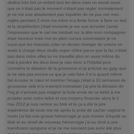
dédirai très fort un enfant tout les deux mais on savait aussi
que ce n'était pas le moment n'étant pas régler normalement
je ne me suis absolument pas inquiéter de ne pas voir mes
regles pendant 2 mois ma mère m'a limite forcer à faire un test
et la stupéfaction j'était enceinte je me suis écrouler j'avais
l'impression que le ciel me tombait sur la tête mon compagnon
étais heureux mais moi en plein cursus universitaire je ne
voyai que les mauvais coter on devais changer de voiture on
avais à charge deux studio super chère parce que la fac n'était
pas dans notre villes lui ne travaillai plus on avais même du
mal à joindre les deux bout je vais donc à l'hôpital pour
connaître la datation de la grossesse et je précise au gygy que
je ne sais pas encore ce que je vais faire il m'a quand même
fait écouter le cœur et montrer l'image j'était à 10 semaines de
grossesse cela m'a vraiment tromatiser j'ai pris la décision de
l'ivg je n'arrivais pas malgrer la forte envie de ce bébé à me
projeter avec notre bébé et nos moyens financier alors le 1
mai 2012 je suis rentrer au blok et la ça a été la pire
expérience de toute ma vie après la prise de cacher vaginal le
matin j'ai fait une grosse hémorragie je suis monter d'équité au
blok et au réveil de nouveau hémorragie j'ai eu droit à une
transfusion sanguine et je ne me souvient pas avoir été plus