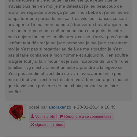
mal de toute ma vie lorsque j'ai réaliser que j'était vide je
n'avais plus rien en moi je me détestait j'ai eu beaucoup de
mal à me regarder après ça j'ai tuer mon bébé et j'ai en même
temps tuer une partie de moi car très vite les finances ce sont
arranger le 15 mai mon homme à trouver un travail aujourd'hui
il a son entreprise on a même beaucoup d'argents de coter
mais aujourd'hui on est malheureux car on n'arrive pas à avoir
l'enfant tant désirer je ne juge personne je me juge seulement
moi je n'est pas si regarder au delà de ma situation je n'est
pas si faire confiance à mon homme et aujourd'hui j'en souffre
malgrer tout j'ai failli mourir et je suis incapable de lui offrir une
familles l'ivg n'est vraiment un acte à prendre à la légère ce
n'est pas anodin et c'est dire de vivre avec après enfin pour
moi en tout vas c'est très très dure voilà bon courage à tous et
que la vie vous préserve de tout choix pouvant vous faire
souffrir ....
posté par
alexiakenzo
le 20-01-2014 à 16:49
Voir le profil
Répondre à ce commentaire
signaler un abus