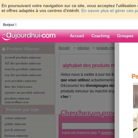
En poursuivant votre navigation sur ce site, vous acceptez l'utilisati
et offres adaptés à vos centres d'intérêt.
En savoir plus et gérer ces 
Bonjour !
Accueil
Coaching
Groupes
Accueil
>
minceur
>
produits minceur
> alphabe
Produits Minceur
accueil produits minceur
AZ des produits minceur
alphabet des produits minceur
tous les produits minceur
Pe
Aidez-nous à mettre à jour les fiches des prod
top des produits minceur
que vous utilisez
actuellement et de ceux que
avis produits minceur
Découvrez les
témoignages des membres
d'
liste des fabricants
produits minceur du marché et partagez les bo
ajouter un produit minceur
cher
!
produits minceur
aujourdhui.com
Produits par type
crème minceur
gélule minceur
»
re
patch minceur
vous ne trouvez pas ?
ajouter un produit
boisson minceur