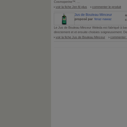
Cosmoperine™. ...
voir la fiche Jen fé plus
commenter le produit
Jus de Bouleau Minceur
a
proposé par
feraz-nawaz
c
Le Jus de Bouleau Minceur Weleda est fabriqué à base
directement et et ensuite choisies soigneusement. De 
voir la fiche Jus de Bouleau Minceur
commenter l