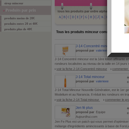
sirop minceur
Produits par prix
tous les produits par ordre alphabétique :
J
A
B
C
D
E
F
G
H
I
K
L
M
N
O
produits moins de 20€
produits entre 20 et 40€
produits plus de 40€
Tous les produits minceur commençant par
J-14 Concentré minceur
a
proposé par
valerieee
c
J-14 Concentré minceur est la 1ère lotion affinante e
rondeurs localisées au niveau de la taille en 14 jours
voir la fiche J-14 Concentré minceur
commenter l
J-14 Total minceur
a
proposé par
valerieee
c
J-14 Total Minceur Nouvelle Génération, est le 1er ge
Modelium et au Narancia. Il réduit les rondeurs en tro
voir la fiche J-14 Total minceur
commenter le pro
Jen fé plus
a
proposé par
Equipe
c
Aujourdhui.com
Jen Fe Plus est un patch qui vous permet d'optimiser la
mélange d'ingrédients amincissants à base de Fors