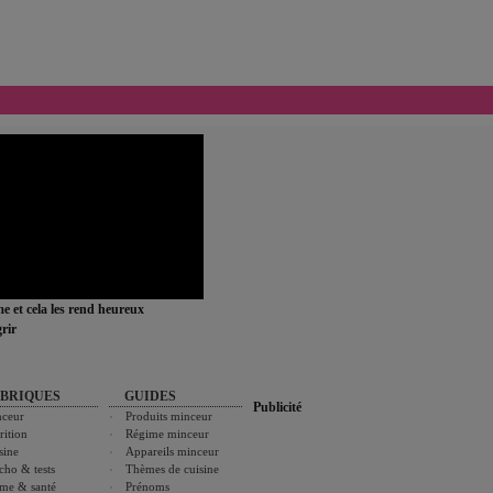
ime et cela les rend heureux
rir
BRIQUES
GUIDES
Publicité
ceur
Produits minceur
rition
Régime minceur
sine
Appareils minceur
cho & tests
Thèmes de cuisine
me & santé
Prénoms