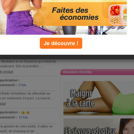
P
Q
R
S
T
U
V
W
X
Y
Z
J
Je découvre !
ppréciation :
ommenté :
0 fois
n Modelium et en Narancia qui réduit les
 seulement. Dès la première ...
e produit
dossiers récents
ppréciation :
ommenté :
0 fois
l-fluide remodeleur de silhouette au
p en seulement 14 jours. La nouvel ...
duit
ppréciation :
ommenté :
13 fois
 gestion de votre poids. Il utilise un
Lean®, de Guarana et de