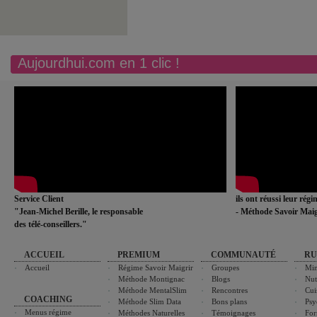
Aujourdhui.com en 1 clic !
Service Client
ils ont réussi leur rég
"Jean-Michel Berille, le responsable
- Méthode Savoir Maig
des télé-conseillers."
ACCUEIL
PREMIUM
COMMUNAUTÉ
RU
Accueil
Régime Savoir Maigrir
Groupes
Min
Méthode Montignac
Blogs
Nut
Méthode MentalSlim
Rencontres
Cui
COACHING
Méthode Slim Data
Bons plans
Psy
Menus régime
Méthodes Naturelles
Témoignages
For