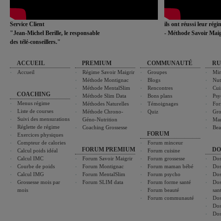
Service Client
ils ont réussi leur rég
"Jean-Michel Berille, le responsable
- Méthode Savoir Maig
des télé-conseillers."
ACCUEIL
PREMIUM
COMMUNAUTÉ
RU
Accueil
Régime Savoir Maigrir
Groupes
Min
Méthode Montignac
Blogs
Nut
Méthode MentalSlim
Rencontres
Cui
COACHING
Méthode Slim Data
Bons plans
Psy
Menus régime
Méthodes Naturelles
Témoignages
For
Liste de courses
Méthode Chrono-
Quiz
Gro
Suivi des mensurations
Géno-Nutrition
Ma
Réglette de régime
Coaching Grossesse
Bea
FORUM
Exercices physiques
Compteur de calories
Forum minceur
FORUM PREMIUM
DO
Calcul poids idéal
Forum cuisine
Calcul IMC
Forum Savoir Maigrir
Forum grossesse
Dos
Courbe de poids
Forum Montignac
Forum maman bébé
Dos
Calcul IMG
Forum MentalSlim
Forum psycho
Dos
Grossesse mois par
Forum SLIM data
Forum forme santé
Dos
mois
Forum beauté
san
Forum communauté
Dos
Dos
Dos