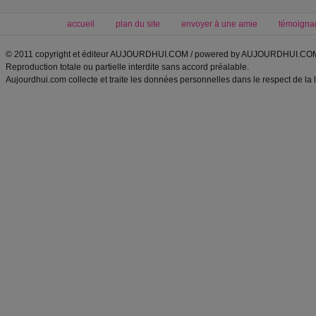
accueil
plan du site
envoyer à une amie
témoigna
© 2011 copyright et éditeur AUJOURDHUI.COM / powered by AUJOURDHUI.CO
Reproduction totale ou partielle interdite sans accord préalable.
Aujourdhui.com collecte et traite les données personnelles dans le respect de la 