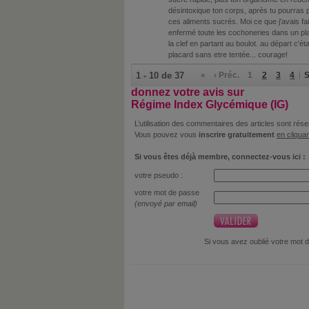
désintoxique ton corps, après tu pourras 
ces aliments sucrés. Moi ce que j'avais fai
enfermé toute les cochoneries dans un pl
la clef en partant au boulot. au départ c'éta
placard sans etre tentée... courage!
1 - 10 de 37
«
‹ Préc.
1
2
3
4
S
donnez votre avis sur
Régime Index Glycémique (IG)
L’utilisation des commentaires des articles sont r
Vous pouvez vous
inscrire gratuitement
en cliquan
Si vous êtes déjà membre, connectez-vous ici :
votre pseudo :
votre mot de passe
(envoyé par email)
Si vous avez oublié votre mot 