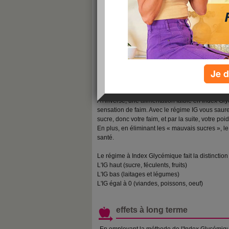
origine et principe général d
Le régime IG a pour but de diminuer notre con
Dans le cas d'une forte consommation de sucre,
élevé que le corps, en réaction à cette ingestion,
provoque un stockage du sucre absorbé sous fo
considère que le sucre à déjà été assimilé car 
Je d
devenu trop bas et l'organisme en redemande. D
cercle vicieux.
A l'inverse, une alimentation faible en Index Gl
sensation de faim. Avec le régime IG vous saur
sucre, donc votre faim, et par la suite, votre poid
En plus, en éliminant les « mauvais sucres », l
santé.
Le régime à Index Glycémique fait la distinction 
L'IG haut (sucre, féculents, fruits)
L'IG bas (laitages et légumes)
L'IG égal à 0 (viandes, poissons, oeuf)
effets à long terme