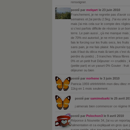
renseigner.
posté par
melqart
le 23 juin 2010
Franchement, je ne regrette pas d'avoir c
semaines et j'ai perdu 2.5kg. J'ai eu une 
mais j'ai mis cela sur le compte des règ
si c'est parfois difficile de résister à un 
terre. Le pain aussi , çà me manque mais 
de 70% est autorisé, je ne m'en prive pas !
fais le forcing sur les fruits secs, les fr
sans pain, je me fais plaisir. Ma journée ty
sais il faut du déca mais là tant pis c'es
perdre du poids) ; 3 tranches Wasa fibres
0% et un petit fruit Déjeuner => crudités
(petite part) et un yaourt 0% Gouter : fruit
déjeuner ou bien
posté par
norhene
le 3 juin 2010
Patricia 1959 ohhhhhhhh mon dieu ditez m
11kg en 1 mois seulement .
posté par
samimebarki
le 25 avril 20
j aimerais bien commencer ce régime 
posté par
Polochon3
le 9 avril 2010
Réponse à Nounette 34, j'ai vu un reporta
l'alimentation et ca expliquait en gros que
sucre rapide, plus ton organisme en redema