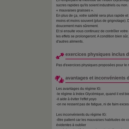
En employant la méthode de l'Index Glycémiqu
sucres rapides qu'ils soient industriels ou non
« mauvaises graisses ».
En plus de ça, votre satiété sera plus rapide 
moins et moins souvent (plus de grignotage).
doucement mais sûrement.
Et si ensuite vous continuez de contrôler vot
les effets se prolongeront. A condition bien s
d'autres aliments.
exercices physiques inclus d
Pas d'exercices physiques proposées pour le 
avantages et inconvénients 
Les avantages du régime IG:
-le régime à Index Glycémique, quand il est bie
-il aide à éviter l'effet yoyo
-on ne ressent pas de fatigue, ni de faim exces
Les inconvénients du régime IG:
-être patient car les mauvaises habitudes de
évidentes à oublier