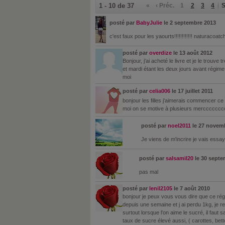
1 - 10 de 37
«
‹ Préc.
1
2
3
4
S
posté par
BabyJulie
le 2 septembre 2013
c'est faux pour les yaourts!!!!!!!!!!!! naturacoatc
posté par
overdize
le 13 août 2012
Bonjour, j'ai acheté le livre et je le trouve
et mardi étant les deux jours avant régime 
moi
posté par
celia006
le 17 juillet 2011
bonjour les filles j'aimerais commencer c
moi on se motive à plusieurs mercccccccciii
posté par
noel2011
le 27 novem
Je viens de m'incrire je vais essay
posté par
salsamil20
le 30 septe
pas mal
posté par
lenil2105
le 7 août 2010
bonjour je peux vous vous dire que ce régim
depuis une semaine et j ai perdu 1kg, je re
surtout lorsque l'on aime le sucré, il faut
taux de sucre élevé aussi, ( carottes, bett