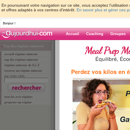
En poursuivant votre navigation sur ce site, vous acceptez l'utilisati
et offres adaptés à vos centres d'intérêt.
En savoir plus et gérer ces 
Bonjour !
Accueil
Coaching
Groupes
Accueil
>
minceur
>
top des régimes minceur
>
Top des régimes minceur
accueil régimes minceur
top des régimes minceur
top des régimes minceur
régimes minceur de A à Z
Perdez vos kilos en 
trouver un régime minceur
Régime Index Glycémique (I
par mots-clefs
pr
le :
vu 
tous les avis régimes
proposer un régime