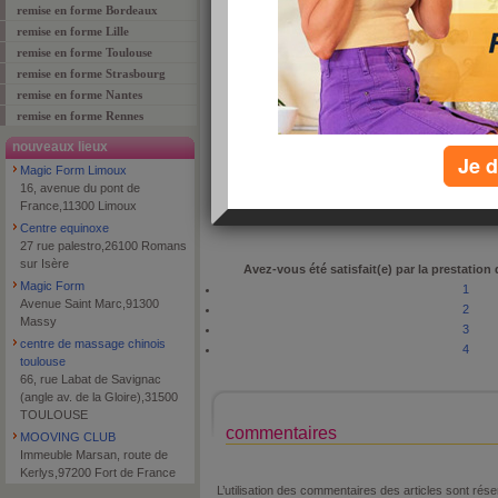
remise en forme Bordeaux
remise en forme Lille
remise en forme Toulouse
remise en forme Strasbourg
adresse
75 Rue Paul Bert
remise en forme Nantes
code postal
69003
remise en forme Rennes
ville
LYON
nouveaux lieux
Je d
téléphone
0478606791
Magic Form Limoux
type de lieu
fitness
16, avenue du pont de
France,11300 Limoux
Centre equinoxe
27 rue palestro,26100 Romans
sur Isère
Avez-vous été satisfait(e) par la prestation
Magic Form
1
Avenue Saint Marc,91300
2
Massy
3
centre de massage chinois
4
toulouse
66, rue Labat de Savignac
(angle av. de la Gloire),31500
TOULOUSE
commentaires
MOOVING CLUB
Immeuble Marsan, route de
Kerlys,97200 Fort de France
L’utilisation des commentaires des articles sont r