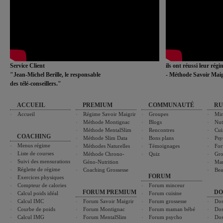
Service Client
ils ont réussi leur rég
"Jean-Michel Berille, le responsable
- Méthode Savoir Maig
des télé-conseillers."
ACCUEIL
PREMIUM
COMMUNAUTÉ
RU
Accueil
Régime Savoir Maigrir
Groupes
Min
Méthode Montignac
Blogs
Nut
Méthode MentalSlim
Rencontres
Cui
COACHING
Méthode Slim Data
Bons plans
Psy
Menus régime
Méthodes Naturelles
Témoignages
For
Liste de courses
Méthode Chrono-
Quiz
Gro
Suivi des mensurations
Géno-Nutrition
Ma
Réglette de régime
Coaching Grossesse
Bea
FORUM
Exercices physiques
Compteur de calories
Forum minceur
FORUM PREMIUM
DO
Calcul poids idéal
Forum cuisine
Calcul IMC
Forum Savoir Maigrir
Forum grossesse
Dos
Courbe de poids
Forum Montignac
Forum maman bébé
Dos
Calcul IMG
Forum MentalSlim
Forum psycho
Dos