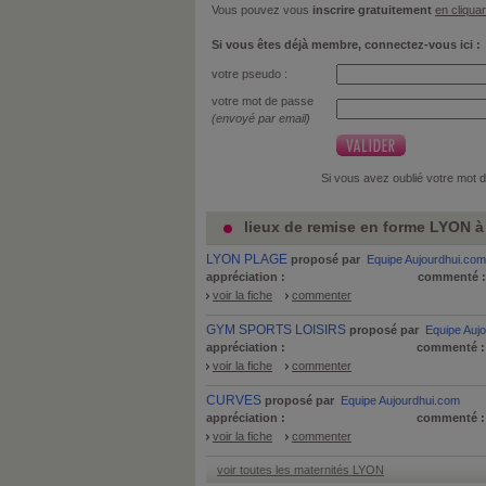
Vous pouvez vous
inscrire gratuitement
en cliquan
Si vous êtes déjà membre, connectez-vous ici :
votre pseudo :
votre mot de passe
(envoyé par email)
Si vous avez oublié votre mot 
lieux de remise en forme LYON à 
LYON PLAGE
proposé par
Equipe Aujourdhui.com
appréciation :
commenté 
voir la fiche
commenter
GYM SPORTS LOISIRS
proposé par
Equipe Auj
appréciation :
commenté 
voir la fiche
commenter
CURVES
proposé par
Equipe Aujourdhui.com
appréciation :
commenté 
voir la fiche
commenter
voir toutes les maternités LYON