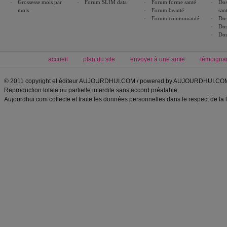
Grossesse mois par
Forum SLIM data
Forum forme santé
Dos
mois
Forum beauté
san
Forum communauté
Dos
Dos
Dos
accueil
plan du site
envoyer à une amie
témoigna
© 2011 copyright et éditeur AUJOURDHUI.COM / powered by AUJOURDHUI.CO
Reproduction totale ou partielle interdite sans accord préalable.
Aujourdhui.com collecte et traite les données personnelles dans le respect de la 