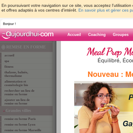
En poursuivant votre navigation sur ce site, vous acceptez l'utilisati
et offres adaptés à vos centres d'intérêt.
En savoir plus et gérer ces 
Bonjour !
Accueil
Coaching
Groupes
Accueil
>
lieux de remise en forme
>
remise-en-
REMISE EN FORME
LYON
> fitness 69
accueil
spa
fitness
remise en forme LYON
Nouveau : M
thalasso, balnéo,
FITNESS 69
thermalisme
alimentation et
cosmétologie bio
rechercher un lieu de
remise en forme
ajouter un lieu de
remise en forme
Grandes villes
remise en forme Paris
remise en forme Lyon
remise en forme Marseille