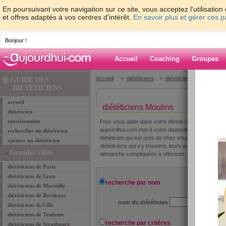
En poursuivant votre navigation sur ce site, vous acceptez l'utilisati
et offres adaptés à vos centres d'intérêt.
En savoir plus et gérer ces 
Bonjour !
Accueil
Coaching
Groupes
Accueil
>
diététiciens
>
diététiciens Allier 03
> di
GUIDE DES
DIETETICIENS
accueil
diététiciens Moulins
diététicien
nutritionniste
Pour vous aider dans votre démarche de perte de poid
aujourdhui.com met à votre disposition un guide des
rechercher un diététicien
diététicien qui est près de chez vous, cliquez sur vo
ajouter un diététicien
diététiciens qui s’y trouvent, leurs adresses, leur
Grandes villes
démarche compliquées à effectuer.
diététiciens de Paris
diététiciens de Lyon
recherche par nom
diététiciens de Marseille
diététiciens de Bordeaux
nom du diététicien
diététiciens de Lille
diététiciens de Toulouse
recherche par critères
diététiciens de Strasbourg