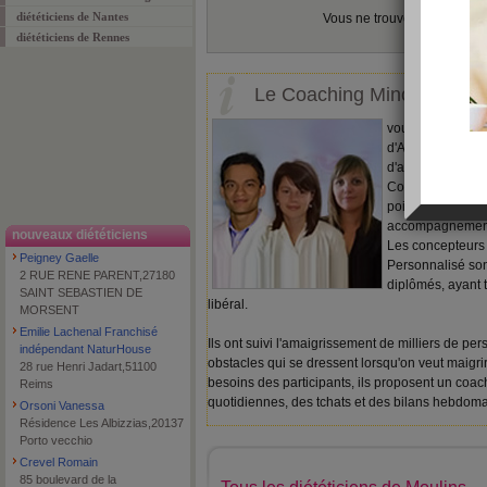
diététiciens de Nantes
Vous ne trouvez pas ?
ajout
diététiciens de Rennes
Le Coaching Minceur Pers
vous suivez déj
d'Aujourdhui.com
d'accélérateur? 
Coaching minceu
poids de façon sû
accompagnement 
nouveaux diététiciens
Les concepteurs
Peigney Gaelle
Personnalisé sont
2 RUE RENE PARENT,27180
diplômés, ayant 
SAINT SEBASTIEN DE
libéral.
MORSENT
Emilie Lachenal Franchisé
Ils ont suivi l'amaigrissement de milliers de pe
indépendant NaturHouse
obstacles qui se dressent lorsqu'on veut maigrir
28 rue Henri Jadart,51100
besoins des participants, ils proposent un coa
Reims
quotidiennes, des tchats et des bilans hebdoma
Orsoni Vanessa
Résidence Les Albizzias,20137
Porto vecchio
Crevel Romain
85 boulevard de la