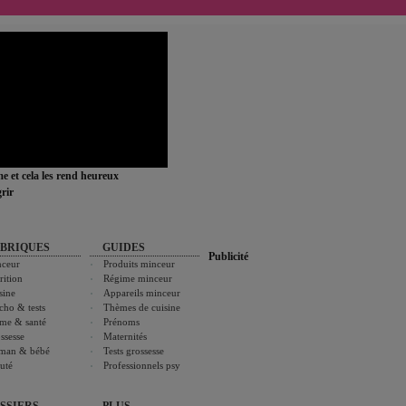
ime et cela les rend heureux
rir
BRIQUES
GUIDES
Publicité
ceur
Produits minceur
rition
Régime minceur
sine
Appareils minceur
cho & tests
Thèmes de cuisine
me & santé
Prénoms
ssesse
Maternités
man & bébé
Tests grossesse
uté
Professionnels psy