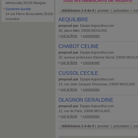
Tous les diététiciens de Moulins
démocratie,34130 Mauguio
Dambrine Aurélie
diététiciens 1-4 de 4
| premier | précédent | sui
24 rue Pierre Brossolette,36100
Issoudun
AEQUILIBRE
proposé par
Equipe Aujourdhui.com
66, place Allier, 03000 MOULINS
voir la fiche
commenter
CHABOT CELINE
proposé par
Equipe Aujourdhui.com
32, avenue professeur Etienne Sorrel, 03000 MOUL
voir la fiche
commenter
CUSSOL CECILE
proposé par
Equipe Aujourdhui.com
14, rue Jean Jacques Rousseau, 03000 MOULINS
voir la fiche
commenter
OLAGNON GERALDINE
proposé par
Equipe Aujourdhui.com
12, rue de Paris, 03000 MOULINS
voir la fiche
commenter
diététiciens 1-4 de 4
| premier | précédent | sui