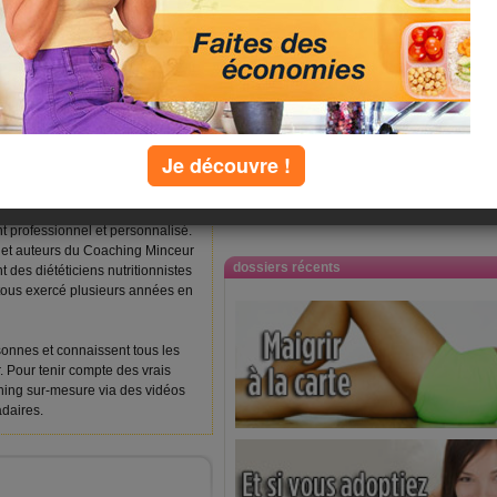
er un diététicien
onnalisé:
à le programme minceur
 mais souhaitez mettre un coup
Je découvre !
Aucun problème, optez pour le
r personnalisé pour perdre du
re et définitive, et bénéficier d'un
professionnel et personnalisé.
 et auteurs du Coaching Minceur
dossiers récents
 des diététiciens nutritionnistes
tous exercé plusieurs années en
rsonnes et connaissent tous les
. Pour tenir compte des vrais
ching sur-mesure via des vidéos
daires.