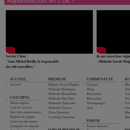
Aujourdhui.com en 1 clic !
Service Client
ils ont réussi leur rég
"Jean-Michel Berille, le responsable
- Méthode Savoir Maig
des télé-conseillers."
ACCUEIL
PREMIUM
COMMUNAUTÉ
RU
Accueil
Régime Savoir Maigrir
Groupes
Min
Méthode Montignac
Blogs
Nut
Méthode MentalSlim
Rencontres
Cui
COACHING
Méthode Slim Data
Bons plans
Psy
Menus régime
Méthodes Naturelles
Témoignages
For
Liste de courses
Méthode Chrono-
Quiz
Gro
Suivi des mensurations
Géno-Nutrition
Ma
Réglette de régime
Coaching Grossesse
Bea
FORUM
Exercices physiques
Compteur de calories
Forum minceur